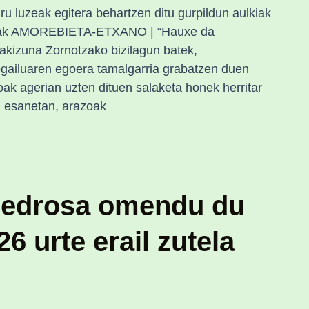
uru luzeak egitera behartzen ditu gurpildun aulkiak
arrak AMOREBIETA-ETXANO | “Hauxe da
akizuna Zornotzako bizilagun batek,
ogailuaren egoera tamalgarria grabatzen duen
oak agerian uzten dituen salaketa honek herritar
en esanetan, arazoak
Pedrosa omendu du
6 urte erail zutela