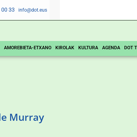
5 00 33
info@dot.eus
AMOREBIETA-ETXANO
KIROLAK
KULTURA
AGENDA
DOT T
le Murray