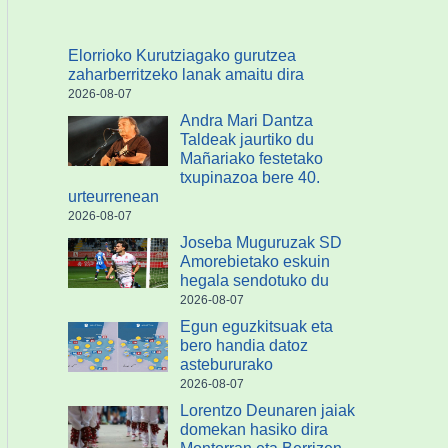
Elorrioko Kurutziagako gurutzea
zaharberritzeko lanak amaitu dira
2026-08-07
Andra Mari Dantza
Taldeak jaurtiko du
Mañariako festetako
txupinazoa bere 40.
urteurrenean
2026-08-07
Joseba Muguruzak SD
Amorebietako eskuin
hegala sendotuko du
2026-08-07
Egun eguzkitsuak eta
bero handia datoz
astebururako
2026-08-07
Lorentzo Deunaren jaiak
domekan hasiko dira