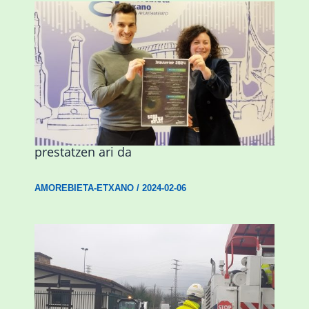
Amorebieta musikaz, kolorez eta
alaitasunez beteriko inauterietarako
prestatzen ari da
AMOREBIETA-ETXANO
/
2024-02-06