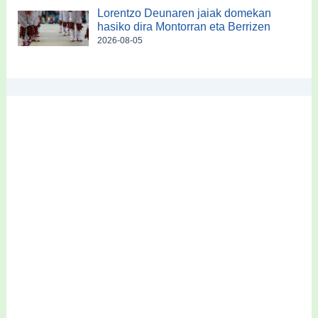
Lorentzo Deunaren jaiak domekan
hasiko dira Montorran eta Berrizen
2026-08-05