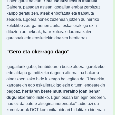
zioten garai batean,
zinta isolatzaileekin itsatsita
.
Gainera, pasadan astean igogailua erabat zerbitzuz
kanpo geratu zen, ateak enbofatuta eta trabatuta
zeudela. Egoera honek zuzenean jotzen du herriko
kolektibo zaurgarrienen aurka: eskailerak igo ezin
dituzten adinekoak, haur-kotxeak daramatzaten
gurasoak edo erosketekin doazen herritarrak.
“Gero eta okerrago dago”
Igogailurik gabe, trenbidearen beste aldera igarotzeko
edo aldapa gainditzeko dagoen alternatiba bakarra
oinezkoentzako bide luzeago bat egitea da. “Umeekin,
karroarekin edo eskailerak igo ezin dituen jendearekin
bagoaz,
herriaren beste muturreraino joan behar
dugu
etxeraino iristeko. Egun osoan lan egin ondoren,
hau ez da batere atsegina inorendako”, adierazi du
zornotzarrak DOT komunikabideari bidalitako bideoan.