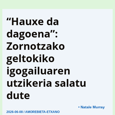
“Hauxe da
dagoena”:
Zornotzako
geltokiko
igogailuaren
utzikeria salatu
dute
• Natale Murray
2026-06-08
/
AMOREBIETA-ETXANO