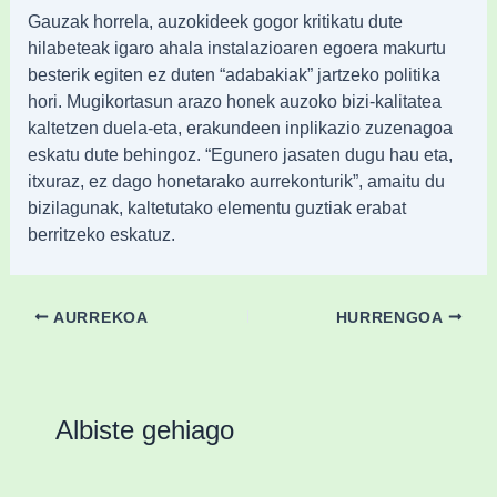
Gauzak horrela, auzokideek gogor kritikatu dute
hilabeteak igaro ahala instalazioaren egoera makurtu
besterik egiten ez duten “adabakiak” jartzeko politika
hori. Mugikortasun arazo honek auzoko bizi-kalitatea
kaltetzen duela-eta, erakundeen inplikazio zuzenagoa
eskatu dute behingoz. “Egunero jasaten dugu hau eta,
itxuraz, ez dago honetarako aurrekonturik”, amaitu du
bizilagunak, kaltetutako elementu guztiak erabat
berritzeko eskatuz.
AURREKOA
HURRENGOA
Albiste gehiago