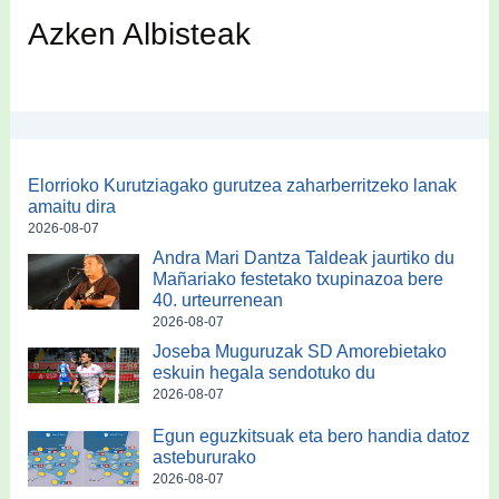
Azken Albisteak
Elorrioko Kurutziagako gurutzea zaharberritzeko lanak
amaitu dira
2026-08-07
Andra Mari Dantza Taldeak jaurtiko du
Mañariako festetako txupinazoa bere
40. urteurrenean
2026-08-07
Joseba Muguruzak SD Amorebietako
eskuin hegala sendotuko du
2026-08-07
Egun eguzkitsuak eta bero handia datoz
astebururako
2026-08-07