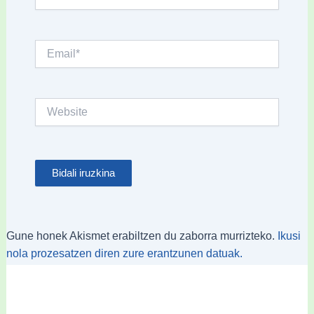
Email*
Website
Gune honek Akismet erabiltzen du zaborra murrizteko.
Ikusi
nola prozesatzen diren zure erantzunen datuak.