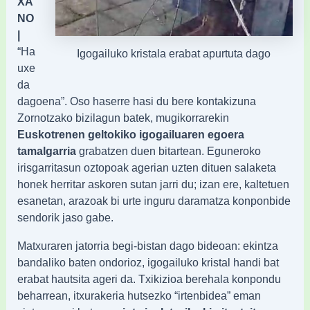
XA
NO
|
“Ha
Igogailuko kristala erabat apurtuta dago
uxe
da
dagoena”. Oso haserre hasi du bere kontakizuna
Zornotzako bizilagun batek, mugikorrarekin
Euskotrenen geltokiko igogailuaren egoera
tamalgarria
grabatzen duen bitartean. Eguneroko
irisgarritasun oztopoak agerian uzten dituen salaketa
honek herritar askoren sutan jarri du; izan ere, kaltetuen
esanetan, arazoak bi urte inguru daramatza konponbide
sendorik jaso gabe.
Matxuraren jatorria begi-bistan dago bideoan: ekintza
bandaliko baten ondorioz, igogailuko kristal handi bat
erabat hautsita ageri da. Txikizioa berehala konpondu
beharrean, itxurakeria hutsezko “irtenbidea” eman