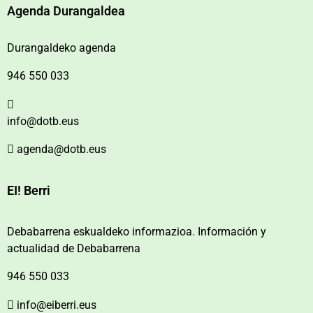
Agenda Durangaldea
Durangaldeko agenda
946 550 033
info@dotb.eus
agenda@dotb.eus
EI! Berri
Debabarrena eskualdeko informazioa. Información y
actualidad de Debabarrena
946 550 033
info@eiberri.eus