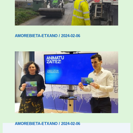
Amorebieta-Etxanok auzoak hobetzeko
plan integrala ezarri du
AMOREBIETA-ETXANO
/
2024-02-06
Amorebietak gazteen inklusio aktiboa
bultzatu du “ZUOK” ekimenarekin
AMOREBIETA-ETXANO
/
2024-02-06