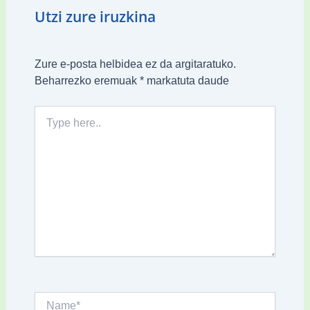
Utzi zure iruzkina
Zure e-posta helbidea ez da argitaratuko.
Beharrezko eremuak
*
markatuta daude
Type
here..
Name*