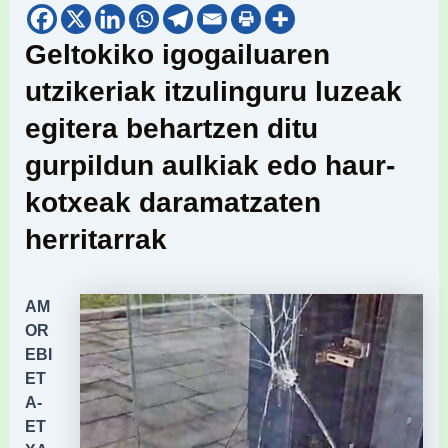
Geltokiko igogailuaren
utzikeriak itzulinguru luzeak
egitera behartzen ditu
gurpildun aulkiak edo haur-
kotxeak daramatzaten
herritarrak
AM
OR
EBI
ET
A-
ET