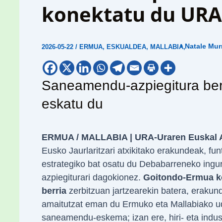
konektatu du UR
• Natale Mur
2026-05-22
/
ERMUA
,
ESKUALDEA
,
MALLABIA
,
Saneamendu-azpiegitura berri
eskatu du
ERMUA / MALLABIA |
URA-Uraren Euskal 
Eusko Jaurlaritzari atxikitako erakundeak, fun
estrategiko bat osatu du Debabarreneko ing
azpiegiturari dagokionez.
Goitondo-Ermua k
berria
zerbitzuan jartzearekin batera, erakun
amaitutzat eman du Ermuko eta Mallabiako ud
saneamendu-eskema; izan ere, hiri- eta indust