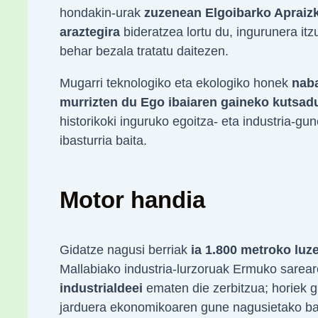
hondakin-urak
zuzenean Elgoibarko Apraiz
araztegira
bideratzea lortu du, ingurunera itzu
behar bezala tratatu daitezen.
Mugarri teknologiko eta ekologiko honek
nab
murrizten du Ego ibaiaren gaineko kutsad
historikoki inguruko egoitza- eta industria-gu
ibasturria baita.
Motor handia
Gidatze nagusi berriak
ia 1.800 metroko luz
Mallabiako industria-lurzoruak Ermuko sarear
industrialdeei
ematen die zerbitzua; horiek g
jarduera ekonomikoaren gune nagusietako bat