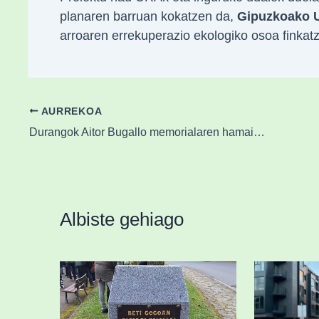
planaren barruan kokatzen da,
Gipuzkoako U
arroaren errekuperazio ekologiko osoa finkat
AURREKOA
Durangok Aitor Bugallo memorialaren hamaikagarren edizioa ospatuko du
Albiste gehiago