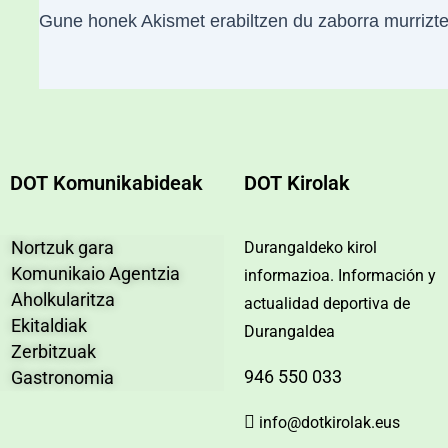
Gune honek Akismet erabiltzen du zaborra murrizt
DOT Komunikabideak
DOT Kirolak
Nortzuk gara
Durangaldeko kirol
Komunikaio Agentzia
informazioa. Información y
Aholkularitza
actualidad deportiva de
Ekitaldiak
Durangaldea
Zerbitzuak
946 550 033
Gastronomia
info@dotkirolak.eus