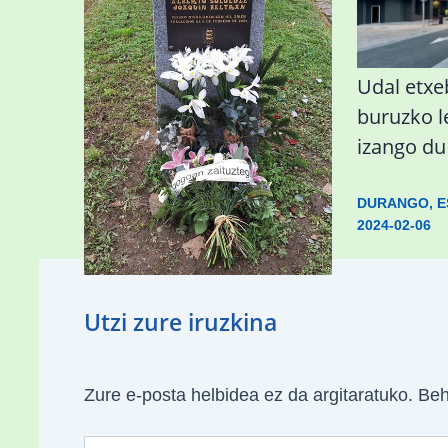
«Azkenengo 40 urteetan
Udal etxeb
Zaldibar jo zuen
buruzko 
ingurumen-
izango d
hondamendirik larriena»
DURANGO
,
E
2024-02-06
ESKUALDEA
,
ZALDIBAR
/
2024-02-
06
Utzi zure iruzkina
Zure e-posta helbidea ez da argitaratuko.
Beh
Type