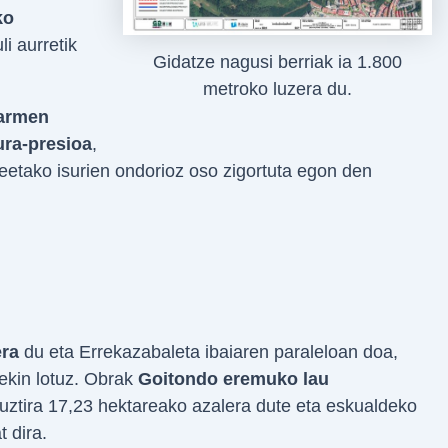
ko
li aurretik
Gidatze nagusi berriak ia 1.800
metroko luzera du.
armen
ura-presioa
,
neetako isurien ondorioz oso zigortuta egon den
era
du eta Errekazabaleta ibaiaren paraleloan doa,
ekin lotuz. Obrak
Goitondo eremuko lau
uztira 17,23 hektareako azalera dute eta eskualdeko
 dira.