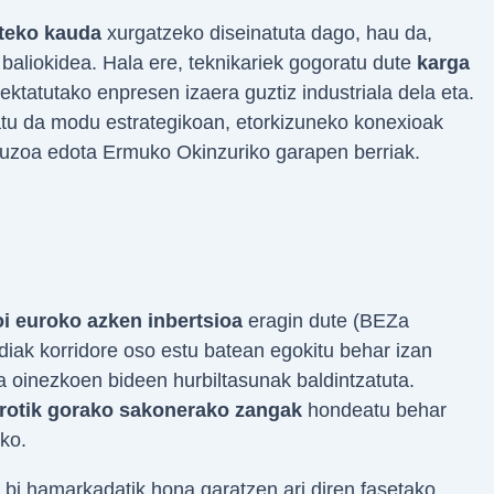
steko kauda
xurgatzeko diseinatuta dago, hau da,
baliokidea. Hala ere, teknikariek gogoratu dute
karga
ektatutako enpresen izaera guztiz industriala dela eta.
atu da modu estrategikoan, etorkizuneko konexioak
auzoa edota Ermuko Okinzuriko garapen berriak.
oi euroko azken inbertsioa
eragin dute (BEZa
diak korridore oso estu batean egokitu behar izan
ta oinezkoen bideen hurbiltasunak baldintzatuta.
trotik gorako sakonerako zangak
hondeatu behar
ko.
bi hamarkadatik hona garatzen ari diren fasetako