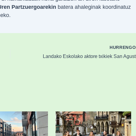
ren Partzuergoarekin
batera ahaleginak koordinatuz
zeko.
HURRENG