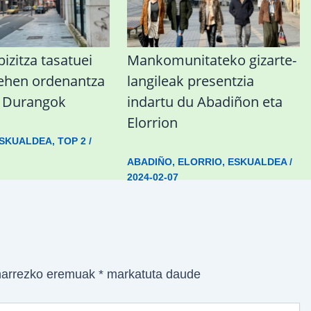
izitza tasatuei
Mankomunitateko gizarte-
lehen ordenantza
langileak presentzia
u Durangok
indartu du Abadiñon eta
Elorrion
SKUALDEA
,
TOP 2
/
ABADIÑO
,
ELORRIO
,
ESKUALDEA
/
2024-02-07
arrezko eremuak
*
markatuta daude