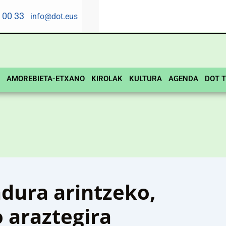
5 00 33
info@dot.eus
AMOREBIETA-ETXANO
KIROLAK
KULTURA
AGENDA
DOT T
adura arintzeko,
 araztegira