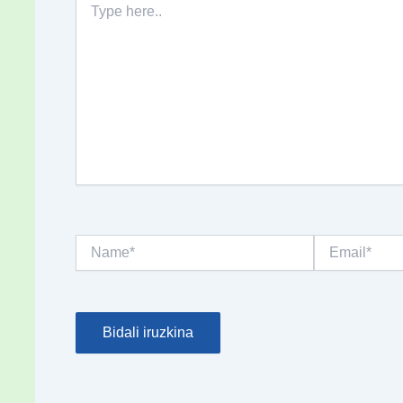
here..
Name*
Email*