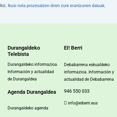
eko.
Ikusi nola prozesatzen diren zure erantzunen datuak.
Durangaldeko
EI! Berri
Telebista
Durangaldeko informazioa.
Debabarrena eskualdeko
Información y actualidad
informazioa. Información y
de Durangaldea
actualidad de Debabarrena
946 550 033
Agenda Durangaldea
info@eiberri.eus
Durangaldeko agenda