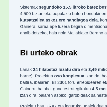
Sistemak
segundoko 15,5 litroko batez be
4.500 biztanleko populazio baten hondakinen 
kutsatzailea askoz ere handiagoa dela
, kon
Gainera, sarea epe luzera begira dimentsion
ahalbidetzeko, hala nola Mallabiako Berano 
Bi urteko obrak
Lanak
24 hilabetez luzatu dira
eta
3,49 mili
barne). Proiektua
oso konplexua
izan da, ho
baitira, ibaiaren, BI-2301 foru-errepidearen e
Gainera, hainbat gune estrategikotan
4,5 me
izan dira ibaiaren azpiko igarobideak saiheste
Proiektu hau URAk eta inguruko udalek duela 