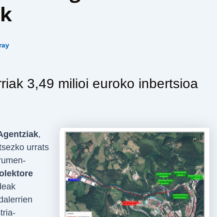
Ak
ray
ak 3,49 milioi euroko inbertsioa
Agentziak
,
tsezko urrats
urumen-
olektore
deak
alerrien
ria-