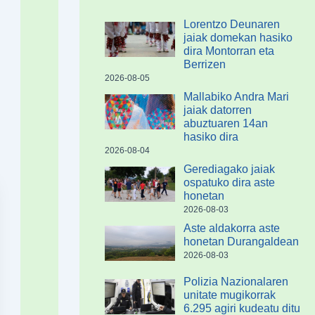
Lorentzo Deunaren
jaiak domekan hasiko
dira Montorran eta
Berrizen
2026-08-05
Mallabiko Andra Mari
jaiak datorren
abuztuaren 14an
hasiko dira
2026-08-04
Gerediagako jaiak
ospatuko dira aste
honetan
2026-08-03
Aste aldakorra aste
honetan Durangaldean
2026-08-03
Polizia Nazionalaren
unitate mugikorrak
6.295 agiri kudeatu ditu