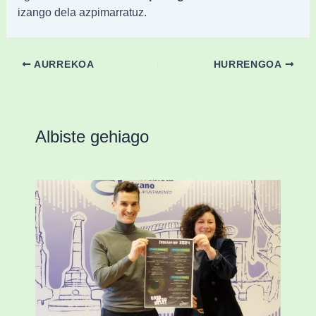
izango dela azpimarratuz.
AURREKOA
HURRENGOA
Albiste gehiago
Amorebieta musikaz, kolorez eta
alaitasunez beteriko inauterietarako