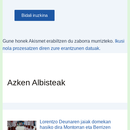
Gune honek Akismet erabiltzen du zaborra murrizteko.
Ikusi
nola prozesatzen diren zure erantzunen datuak.
Azken Albisteak
Lorentzo Deunaren jaiak domekan
hasiko dira Montorran eta Berrizen