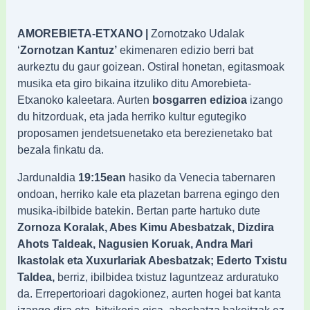
AMOREBIETA-ETXANO |
Zornotzako Udalak
‘
Zornotzan Kantuz’
ekimenaren edizio berri bat
aurkeztu du gaur goizean. Ostiral honetan, egitasmoak
musika eta giro bikaina itzuliko ditu Amorebieta-
Etxanoko kaleetara. Aurten
bosgarren edizioa
izango
du hitzorduak, eta jada herriko kultur egutegiko
proposamen jendetsuenetako eta berezienetako bat
bezala finkatu da.
Jardunaldia
19:15ean
hasiko da Venecia tabernaren
ondoan, herriko kale eta plazetan barrena egingo den
musika-ibilbide batekin. Bertan parte hartuko dute
Zornoza Koralak, Abes Kimu Abesbatzak, Dizdira
Ahots Taldeak, Nagusien Koruak, Andra Mari
Ikastolak eta Xuxurlariak Abesbatzak; Ederto Txistu
Taldea,
berriz, ibilbidea txistuz laguntzeaz arduratuko
da. Errepertorioari dagokionez, aurten hogei bat kanta
izango dira eta, bitxikeria gisa, abesbatza bakoitzak ez