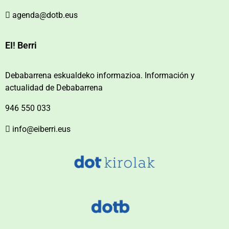
agenda@dotb.eus
EI! Berri
Debabarrena eskualdeko informazioa. Información y
actualidad de Debabarrena
946 550 033
info@eiberri.eus