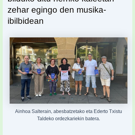
zehar egingo den musika-
ibilbidean
Ainhoa Salterain, abesbatzetako eta Ederto Txistu
Taldeko ordezkariekin batera.