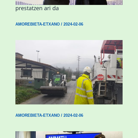
prestatzen ari da
AMOREBIETA-ETXANO
/
2024-02-06
Amorebieta-Etxanok auzoak hobetzeko
plan integrala ezarri du
AMOREBIETA-ETXANO
/
2024-02-06