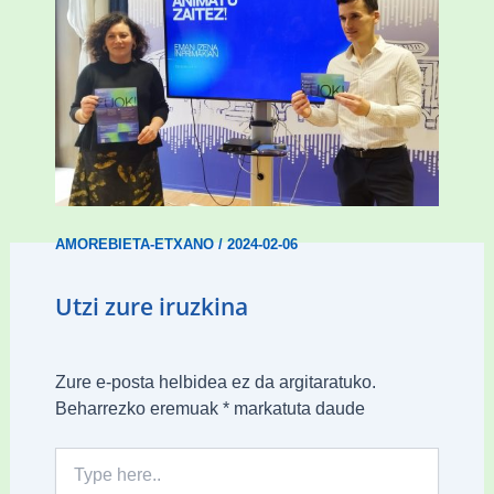
Amorebietak gazteen inklusio aktiboa
bultzatu du “ZUOK” ekimenarekin
AMOREBIETA-ETXANO
/
2024-02-06
Utzi zure iruzkina
Zure e-posta helbidea ez da argitaratuko.
Beharrezko eremuak
*
markatuta daude
Type
here..