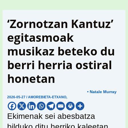
‘Zornotzan Kantuz’
egitasmoak
musikaz beteko du
berri herria ostiral
honetan
• Natale Murray
2026-05-27
/
AMOREBIETA-ETXANO
,
Ekimenak sei abesbatza
bilduko ditu herriko kaleetan