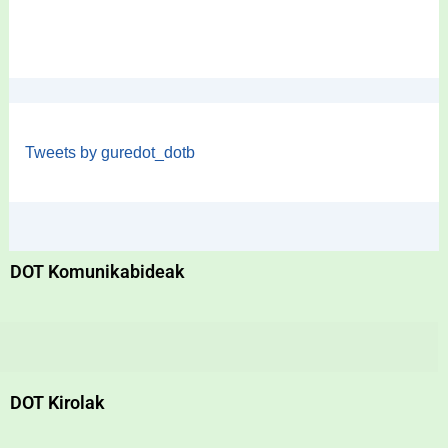
Tweets by guredot_dotb
DOT Komunikabideak
DOT Kirolak