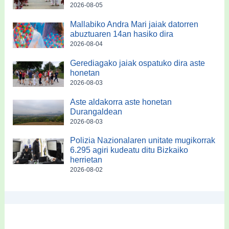
2026-08-05
Mallabiko Andra Mari jaiak datorren
abuztuaren 14an hasiko dira
2026-08-04
Gerediagako jaiak ospatuko dira aste
honetan
2026-08-03
Aste aldakorra aste honetan
Durangaldean
2026-08-03
Polizia Nazionalaren unitate mugikorrak
6.295 agiri kudeatu ditu Bizkaiko
herrietan
2026-08-02