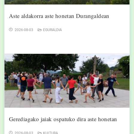
Aste aldakorra aste honetan Durangaldean
2026-08-03
EGURALDIA
Gerediagako jaiak ospatuko dira aste honetan
2026-08-03
KULTURA