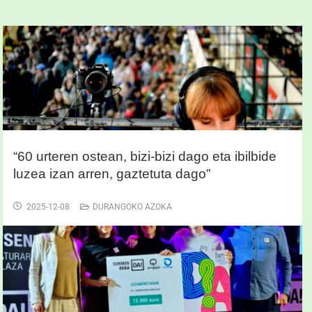
“60 urteren ostean, bizi-bizi dago eta ibilbide
luzea izan arren, gaztetuta dago”
2025-12-08
DURANGOKO AZOKA