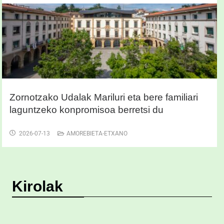
Zornotzako Udalak Mariluri eta bere familiari
laguntzeko konpromisoa berretsi du
2026-07-13
AMOREBIETA-ETXANO
Kirolak