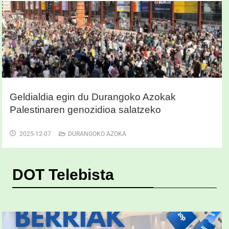
Geldialdia egin du Durangoko Azokak
Palestinaren genozidioa salatzeko
2025-12-07
DURANGOKO AZOKA
DOT Telebista