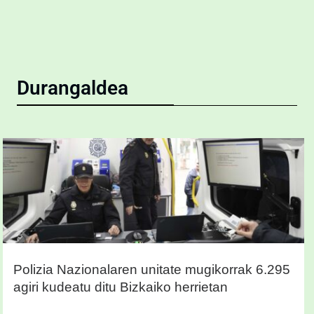
Durangaldea
Polizia Nazionalaren unitate mugikorrak 6.295
agiri kudeatu ditu Bizkaiko herrietan