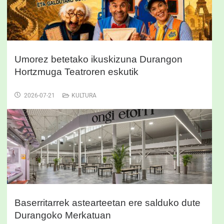
Umorez betetako ikuskizuna Durangon
Hortzmuga Teatroren eskutik
2026-07-21
KULTURA
Baserritarrek astearteetan ere salduko dute
Durangoko Merkatuan