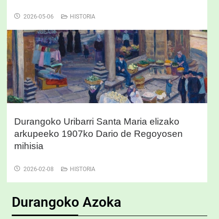
2026-05-06
HISTORIA
Durangoko Uribarri Santa Maria elizako
arkupeeko 1907ko Dario de Regoyosen
mihisia
2026-02-08
HISTORIA
Durangoko Azoka