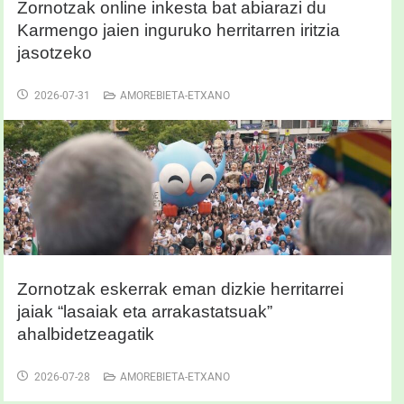
Zornotzak online inkesta bat abiarazi du
Karmengo jaien inguruko herritarren iritzia
jasotzeko
2026-07-31
AMOREBIETA-ETXANO
Zornotzak eskerrak eman dizkie herritarrei
jaiak “lasaiak eta arrakastatsuak”
ahalbidetzeagatik
2026-07-28
AMOREBIETA-ETXANO