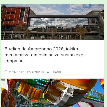
Bueltan da Amorebono 2026, tokiko
merkataritza eta ostalaritza sustatzeko
kanpaina
2026-07-17
AMOREBIETA-ETXANO