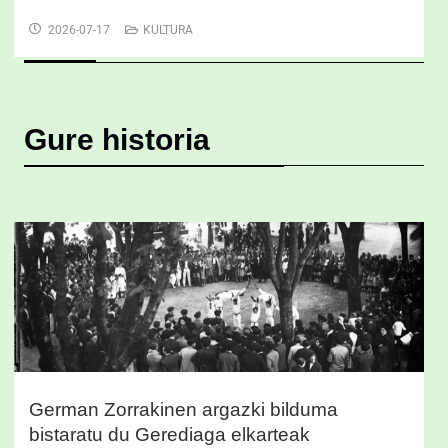
2026-07-17
KULTURA
Gure historia
German Zorrakinen argazki bilduma
bistaratu du Gerediaga elkarteak