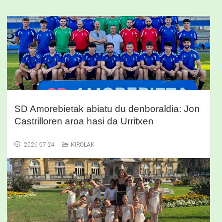
SD Amorebietak abiatu du denboraldia: Jon
Castrilloren aroa hasi da Urritxen
2026-07-24
KIROLAK