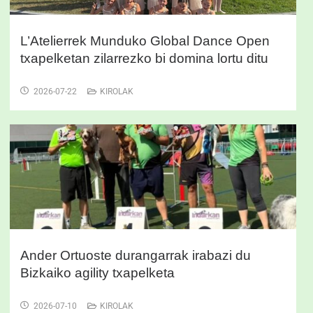
L’Atelierrek Munduko Global Dance Open
txapelketan zilarrezko bi domina lortu ditu
2026-07-22
KIROLAK
Ander Ortuoste durangarrak irabazi du
Bizkaiko agility txapelketa
2026-07-10
KIROLAK