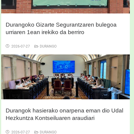
Durangoko Gizarte Segurantzaren bulegoa
urriaren 1ean irekiko da berriro
2026-07-27
DURANGO
Durangok hasierako onarpena eman dio Udal
Hezkuntza Kontseiluaren araudiari
2026-07-27
DURANGO