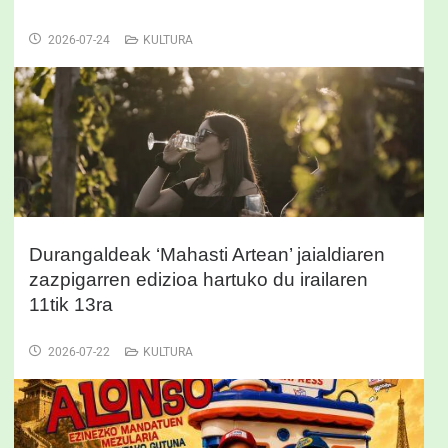
2026-07-24
KULTURA
Durangaldeak ‘Mahasti Artean’ jaialdiaren
zazpigarren edizioa hartuko du irailaren
11tik 13ra
2026-07-22
KULTURA