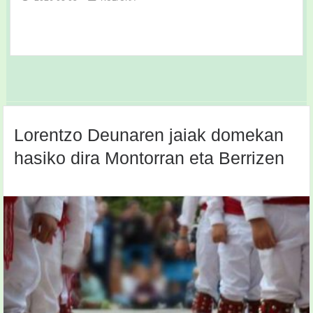
Lorentzo Deunaren jaiak domekan
hasiko dira Montorran eta Berrizen