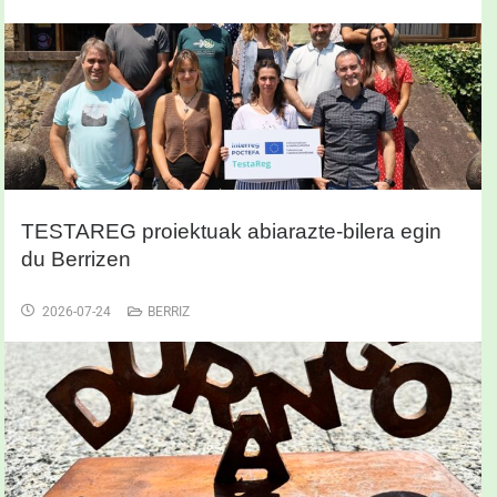
TESTAREG proiektuak abiarazte-bilera egin
du Berrizen
2026-07-24
BERRIZ