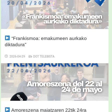
“Frankismoa: emakumeen aurkako
diktadura”
2026-04-29
DOT TELEBISTA
Amoreszena maiatzaren 22tik 24ra