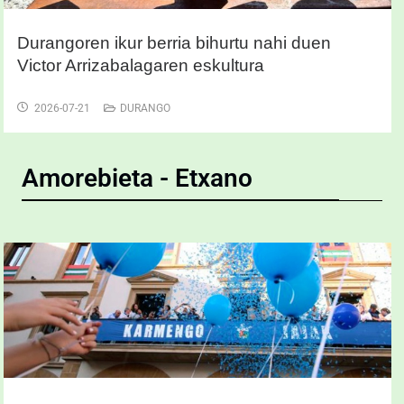
Durangoren ikur berria bihurtu nahi duen
Victor Arrizabalagaren eskultura
2026-07-21
DURANGO
Amorebieta - Etxano