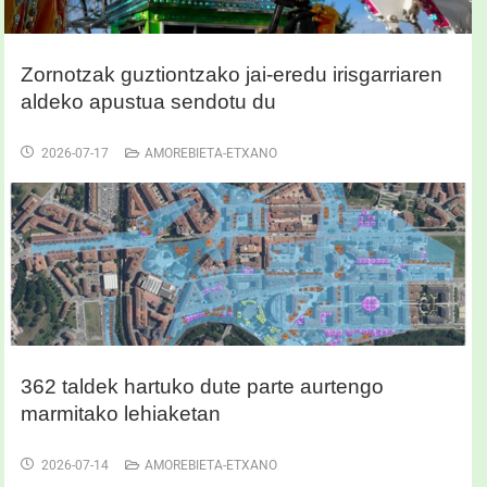
Zornotzak guztiontzako jai-eredu irisgarriaren
aldeko apustua sendotu du
2026-07-17
AMOREBIETA-ETXANO
362 taldek hartuko dute parte aurtengo
marmitako lehiaketan
2026-07-14
AMOREBIETA-ETXANO