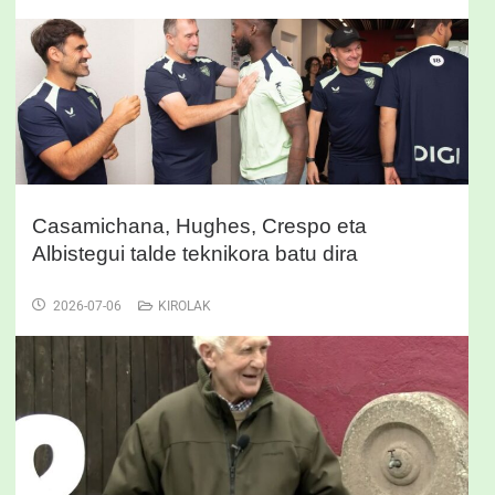
Casamichana, Hughes, Crespo eta
Albistegui talde teknikora batu dira
2026-07-06
KIROLAK