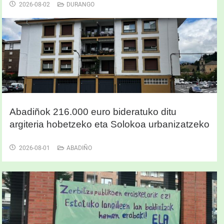
2026-08-02
DURANGO
Abadiñok 216.000 euro bideratuko ditu
argiteria hobetzeko eta Solokoa urbanizatzeko
2026-08-01
ABADIÑO