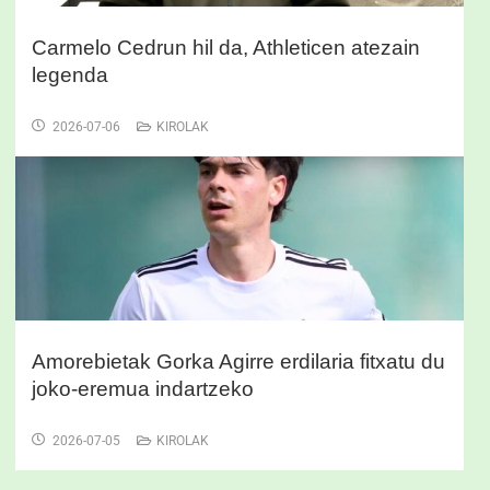
Carmelo Cedrun hil da, Athleticen atezain
legenda
2026-07-06
KIROLAK
Amorebietak Gorka Agirre erdilaria fitxatu du
joko-eremua indartzeko
2026-07-05
KIROLAK