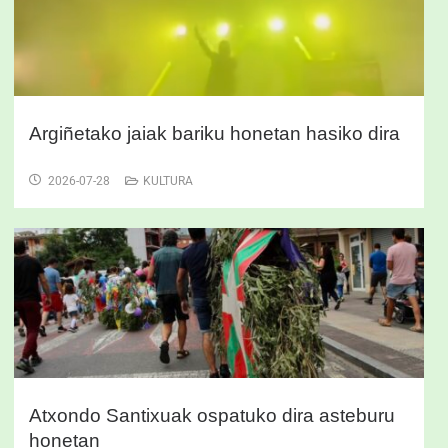
Argiñetako jaiak bariku honetan hasiko dira
2026-07-28
KULTURA
Atxondo Santixuak ospatuko dira asteburu
honetan