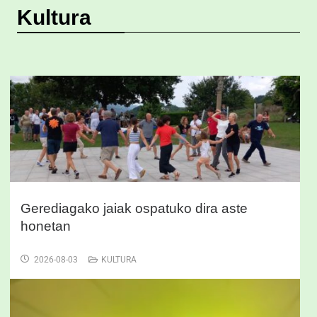
Kultura
Gerediagako jaiak ospatuko dira aste
honetan
2026-08-03
KULTURA