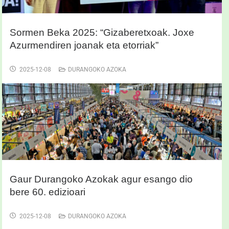
Sormen Beka 2025: “Gizaberetxoak. Joxe
Azurmendiren joanak eta etorriak”
2025-12-08
DURANGOKO AZOKA
Gaur Durangoko Azokak agur esango dio
bere 60. edizioari
2025-12-08
DURANGOKO AZOKA