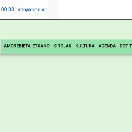
5 00 33
info@dot.eus
AMOREBIETA-ETXANO
KIROLAK
KULTURA
AGENDA
DOT T