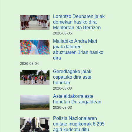
Lorentzo Deunaren jaiak
domekan hasiko dira
Montorran eta Berrizen
2026-08-05
Mallabiko Andra Mari
jaiak datorren
abuztuaren 14an hasiko
dira
2026-08-04
Gerediagako jaiak
ospatuko dira aste
honetan
2026-08-03
Aste aldakorra aste
honetan Durangaldean
2026-08-03
Polizia Nazionalaren
unitate mugikorrak 6.295
agiri kudeatu ditu