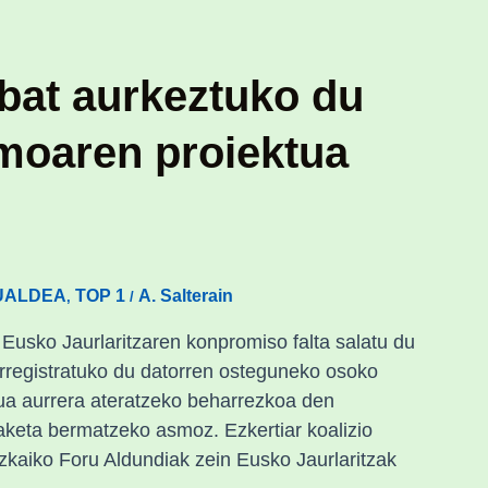
bat aurkeztuko du
moaren proiektua
UALDEA
TOP 1
A. Salterain
,
/
 Eusko Jaurlaritzaren konpromiso falta salatu du
egistratuko du datorren osteguneko osoko
tua aurrera ateratzeko beharrezkoa den
aketa bermatzeko asmoz. Ezkertiar koalizio
zkaiko Foru Aldundiak zein Eusko Jaurlaritzak