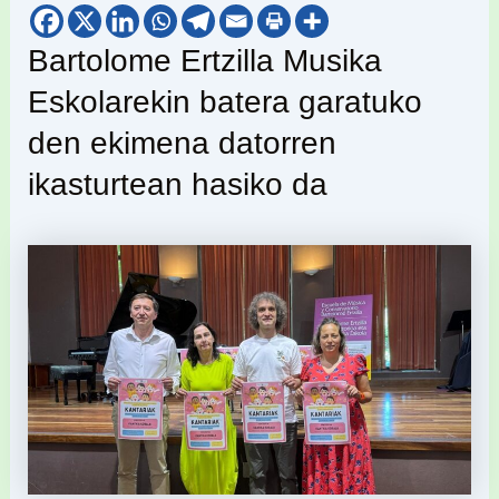
Bartolome Ertzilla Musika
Eskolarekin batera garatuko
den ekimena datorren
ikasturtean hasiko da