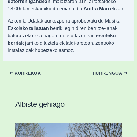
datorren igandean
, maiatzaren 31n, arratsaldeko
18:00etan eskainiko du emanaldia
Andra Mari
elizan.
Azkenik, Udalak aurkezpena aprobetxatu du Musika
Eskolako
teilatuan
berriki egin diren berritze-lanak
baloratzeko, eta iragarri du etorkizunean
eserleku
berriak
jarriko dituztela ekitaldi-aretoan, zentroko
instalazioak hobetzeko asmoz.
AURREKOA
HURRENGOA
Albiste gehiago