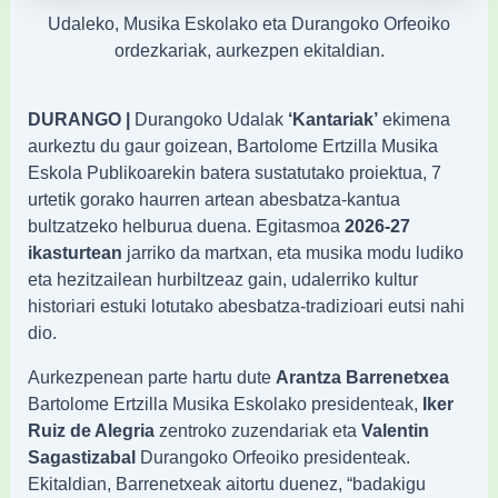
Udaleko, Musika Eskolako eta Durangoko Orfeoiko
ordezkariak, aurkezpen ekitaldian.
DURANGO |
Durangoko Udalak
‘Kantariak’
ekimena
aurkeztu du gaur goizean, Bartolome Ertzilla Musika
Eskola Publikoarekin batera sustatutako proiektua, 7
urtetik gorako haurren artean abesbatza-kantua
bultzatzeko helburua duena. Egitasmoa
2026-27
ikasturtean
jarriko da martxan, eta musika modu ludiko
eta hezitzailean hurbiltzeaz gain, udalerriko kultur
historiari estuki lotutako abesbatza-tradizioari eutsi nahi
dio.
Aurkezpenean parte hartu dute
Arantza Barrenetxea
Bartolome Ertzilla Musika Eskolako presidenteak,
Iker
Ruiz de Alegria
zentroko zuzendariak eta
Valentin
Sagastizabal
Durangoko Orfeoiko presidenteak.
Ekitaldian, Barrenetxeak aitortu duenez, “badakigu