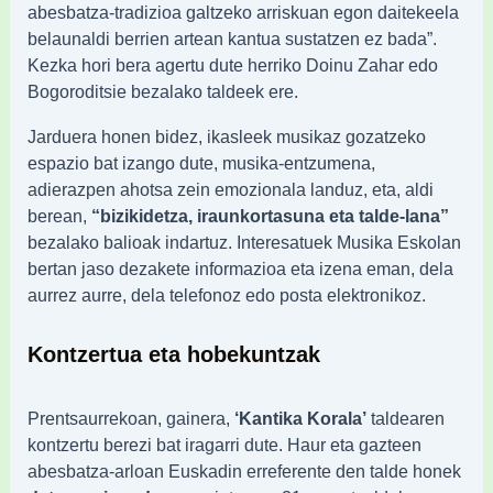
abesbatza-tradizioa galtzeko arriskuan egon daitekeela
belaunaldi berrien artean kantua sustatzen ez bada”.
Kezka hori bera agertu dute herriko Doinu Zahar edo
Bogoroditsie bezalako taldeek ere.
Jarduera honen bidez, ikasleek musikaz gozatzeko
espazio bat izango dute, musika-entzumena,
adierazpen ahotsa zein emozionala landuz, eta, aldi
berean,
“bizikidetza, iraunkortasuna eta talde-lana”
bezalako balioak indartuz. Interesatuek Musika Eskolan
bertan jaso dezakete informazioa eta izena eman, dela
aurrez aurre, dela telefonoz edo posta elektronikoz.
Kontzertua eta hobekuntzak
Prentsaurrekoan, gainera,
‘Kantika Korala’
taldearen
kontzertu berezi bat iragarri dute. Haur eta gazteen
abesbatza-arloan Euskadin erreferente den talde honek