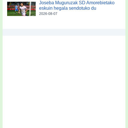
Joseba Muguruzak SD Amorebietako
eskuin hegala sendotuko du
2026-08-07