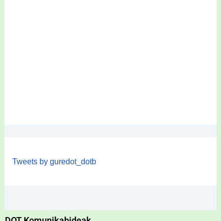
Tweets by guredot_dotb
DOT Komunikabideak