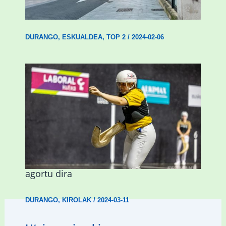
ordenantza izango du Durangok
DURANGO
,
ESKUALDEA
,
TOP 2
/
2024-02-06
Astelehenean Durangon jokatuko den
emakumezkoen zesta finaleko sarrerak
agortu dira
DURANGO
,
KIROLAK
/
2024-03-11