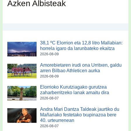
Azken Albisteak
38,1 ºC Elorrion eta 12,8 litro Mallabian:
horrela igaro da larunbateko ekaitza
2026-08-09
Amorebietaren irudi ona Urritxen, galdu
arren Bilbao Athleticen aurka
2026-08-09
Elorrioko Kurutziagako gurutzea
zaharberritzeko lanak amaitu dira
2026-08-07
Andra Mari Dantza Taldeak jaurtiko du
Mañariako festetako txupinazoa bere
40. urteurrenean
2026-08-07