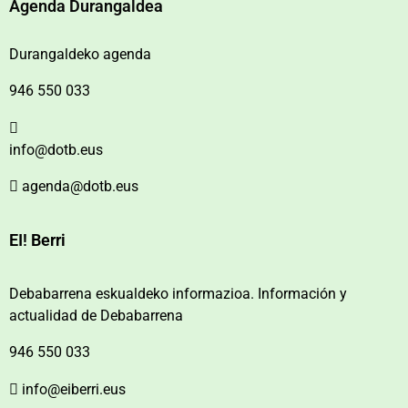
Agenda Durangaldea
Durangaldeko agenda
946 550 033
info@dotb.eus
agenda@dotb.eus
EI! Berri
Debabarrena eskualdeko informazioa. Información y
actualidad de Debabarrena
946 550 033
info@eiberri.eus