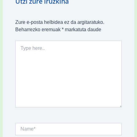
Utzi zure iruzkina
Zure e-posta helbidea ez da argitaratuko.
Beharrezko eremuak
*
markatuta daude
Type
here..
Name*