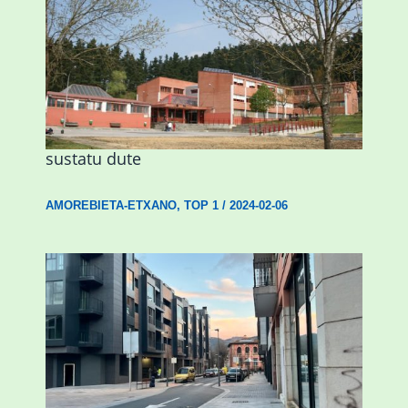
Amorebietak eta Eusko Jaurlaritzak
Urritxen institutu berri bat eraikitzea
sustatu dute
AMOREBIETA-ETXANO
,
TOP 1
/
2024-02-06
Udal etxebizitza tasatuei buruzko lehen