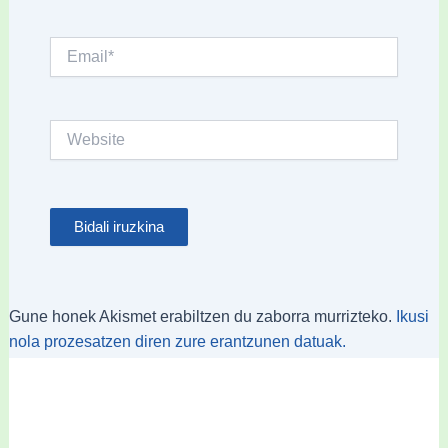
Email*
Website
Gune honek Akismet erabiltzen du zaborra murrizteko.
Ikusi
nola prozesatzen diren zure erantzunen datuak.