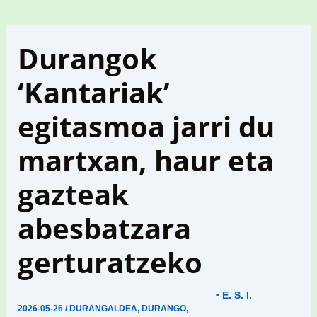
Durangok
‘Kantariak’
egitasmoa jarri du
martxan, haur eta
gazteak
abesbatzara
gerturatzeko
• E. S. I.
2026-05-26
/
DURANGALDEA
,
DURANGO
,