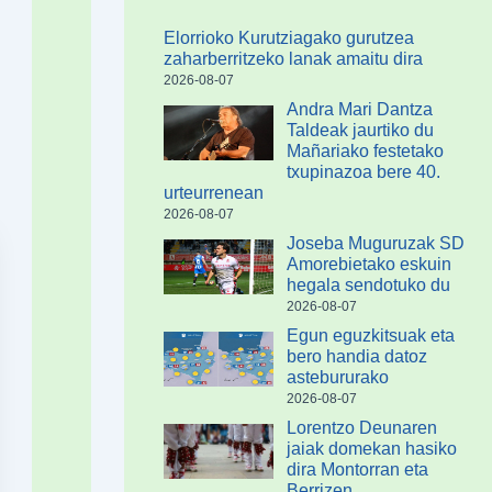
Elorrioko Kurutziagako gurutzea
zaharberritzeko lanak amaitu dira
2026-08-07
Andra Mari Dantza
Taldeak jaurtiko du
Mañariako festetako
txupinazoa bere 40.
urteurrenean
2026-08-07
Joseba Muguruzak SD
Amorebietako eskuin
hegala sendotuko du
2026-08-07
Egun eguzkitsuak eta
bero handia datoz
astebururako
2026-08-07
Lorentzo Deunaren
jaiak domekan hasiko
dira Montorran eta
Berrizen