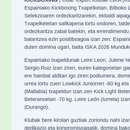
Espainiako Kickboxing Txapelketan, Bilboko L
Selekzioaren ordezkaritzarekin, ekitaldi aipa
Txapelketetan sailkapena lortu ondoren, talde
ordezkaritza zabal batekin, eta errendimendu
balantzea ezin positiboagoa izan zen: Espain
duten domina ugari, baita ISKA 2026 Munduko
Espainiako txapeldunak Leire Leon, Julene Nú
Sergio Ruiz izan ziren, euren kategorietan ga
ere hainbat alditan igo ziren podiumera, domi
urrea lortu zuen Lowkick Juniorren -60 kg eta
(Mallabia) txapeldun izan zen Kick Light Bet
Beteranoetan -70 kg. Leire León (Iurreta) iz
(Durango).
Klubak bere kirolari guztiak zoriondu nahi iza
dedikazio eta konpromisoagatik, domina bakoi