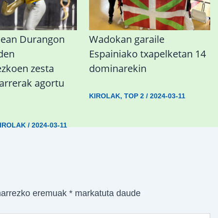
nean Durangon
Wadokan garaile
 den
Espainiako txapelketan 14
koen zesta
dominarekin
sarrerak agortu
KIROLAK
,
TOP 2
/
2024-03-11
IROLAK
/
2024-03-11
arrezko eremuak
*
markatuta daude