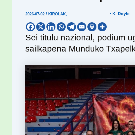
• K. Doyle
2026-07-02
/
KIROLAK
,
Sei titulu nazional, podium ug
sailkapena Munduko Txapelk