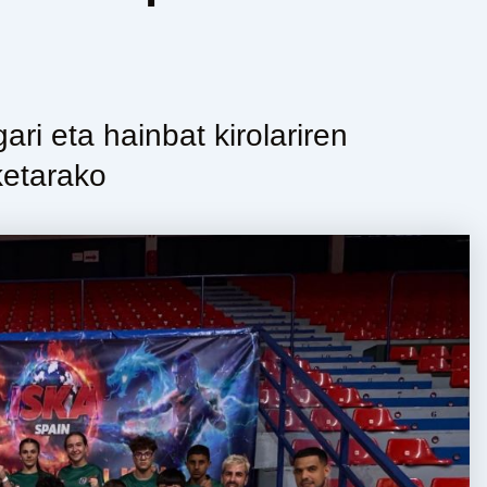
ari eta hainbat kirolariren
etarako