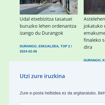
Udal etxebizitza tasatuei
Astelehe
buruzko lehen ordenantza
jokatuko
izango du Durangok
emakumez
finaleko 
dira
DURANGO
,
ESKUALDEA
,
TOP 2
/
2024-02-06
DURANGO
,
K
Utzi zure iruzkina
Zure e-posta helbidea ez da argitaratuko.
Beh
Type