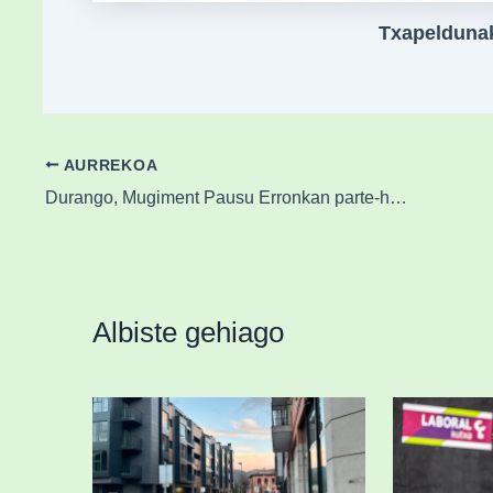
Txapeldunak
AURREKOA
Durango, Mugiment Pausu Erronkan parte-hartze handiena izan duen Euskadiko udalerria
Albiste gehiago