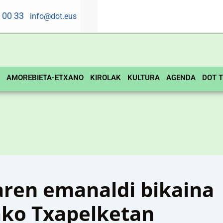
5 00 33
info@dot.eus
AMOREBIETA-ETXANO
KIROLAK
KULTURA
AGENDA
DOT T
aren emanaldi bikaina
ako Txapelketan