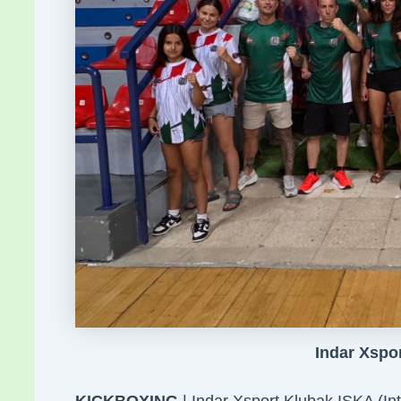
Indar Xspor
KICKBOXING
| Indar Xsport Klubak ISKA (In