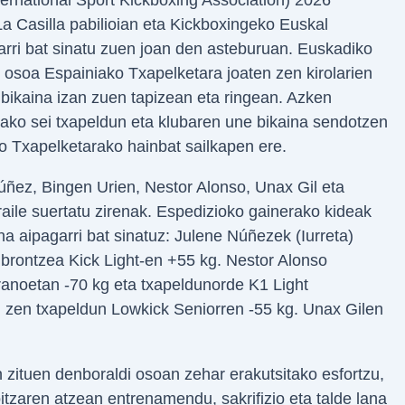
a Casilla pabilioian eta Kickboxingeko Euskal
garri bat sinatu zuen joan den asteburuan. Euskadiko
 osoa Espainiako Txapelketara joaten zen kirolarien
 bikaina izan zuen tapizean eta ringean. Azken
iako sei txapeldun eta klubaren une bikaina sendotzen
 Txapelketarako hainbat sailkapen ere.
ñez, Bingen Urien, Nestor Alonso, Unax Gil eta
raile suertatu zirenak. Espedizioko gainerako kideak
na aipagarri bat sinatuz: Julene Núñezek (Iurreta)
 brontzea Kick Light-en +55 kg. Nestor Alonso
eranoetan -70 kg eta txapeldunorde K1 Light
an zen txapeldun Lowkick Seniorren -55 kg. Unax Gilen
n zituen denboraldi osoan zehar erakutsitako esfortzu,
tzaren atzean entrenamendu, sakrifizio eta talde lana