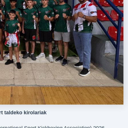
t taldeko kirolariak
ternational Sport Kickboxing Association) 2026