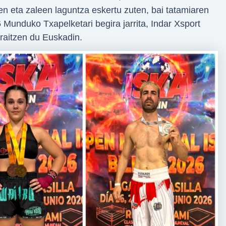
en eta zaleen laguntza eskertu zuten, bai tatamiaren
Munduko Txapelketari begira jarrita, Indar Xsport
rraitzen du Euskadin.