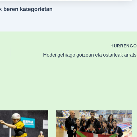
 beren kategorietan
HURRENG