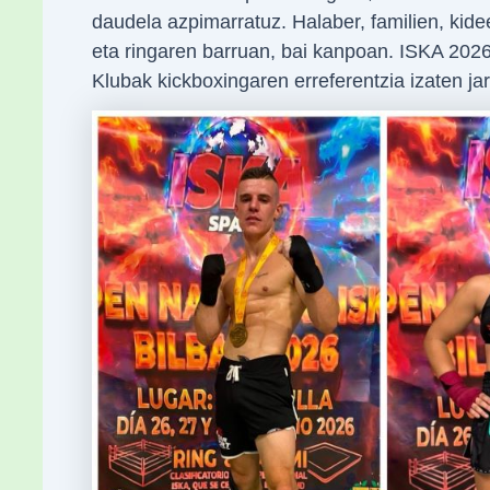
daudela azpimarratuz. Halaber, familien, kide
eta ringaren barruan, bai kanpoan. ISKA 2026 
Klubak kickboxingaren erreferentzia izaten ja