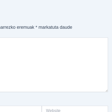
arrezko eremuak
*
markatuta daude
Website