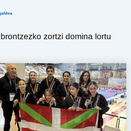
galdea
a brontzezko zortzi domina lortu