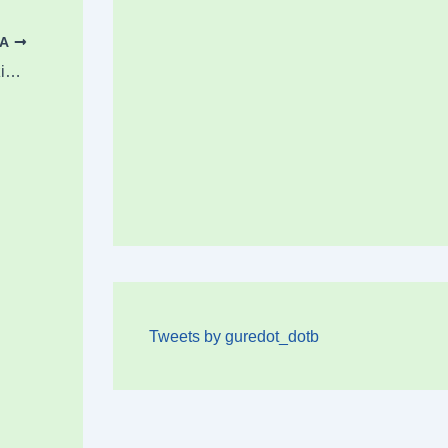
OA
Ermuak bero kolpeei aurre egiteko plan aitzindaria landuko du
Tweets by guredot_dotb