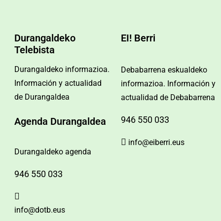
Durangaldeko
EI! Berri
Telebista
Durangaldeko informazioa.
Debabarrena eskualdeko
Información y actualidad
informazioa. Información y
de Durangaldea
actualidad de Debabarrena
946 550 033
Agenda Durangaldea
info@eiberri.eus
Durangaldeko agenda
946 550 033
info@dotb.eus