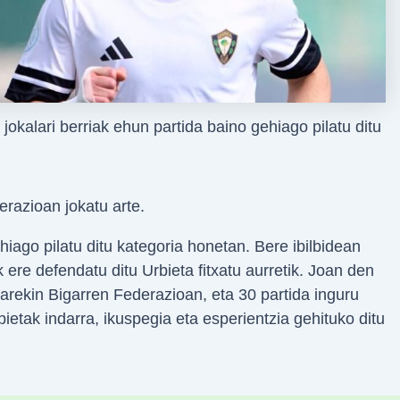
jokalari berriak ehun partida baino gehiago pilatu ditu
razioan jokatu arte.
hiago pilatu ditu kategoria honetan. Bere ibilbidean
ere defendatu ditu Urbieta fitxatu aurretik. Joan den
arekin Bigarren Federazioan, eta 30 partida inguru
bietak indarra, ikuspegia eta esperientzia gehituko ditu