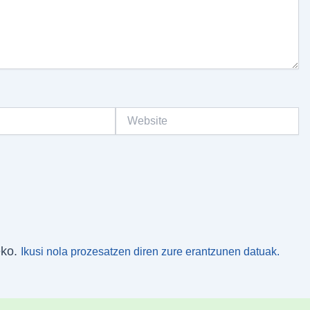
Website
eko.
Ikusi nola prozesatzen diren zure erantzunen datuak.