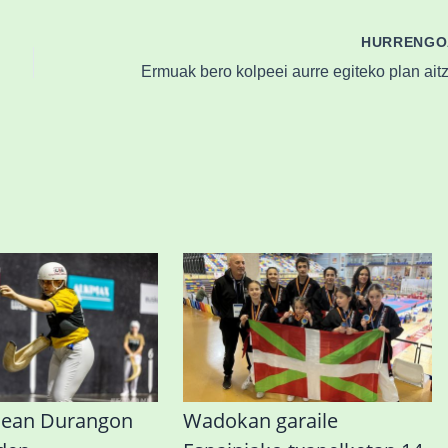
HURRENG
nean Durangon
Wadokan garaile