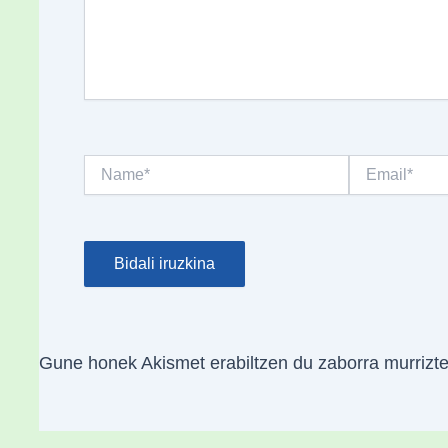
Name*
Email*
Gune honek Akismet erabiltzen du zaborra murrizt