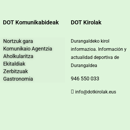
DOT Komunikabideak
DOT Kirolak
Nortzuk gara
Durangaldeko kirol
Komunikaio Agentzia
informazioa. Información y
Aholkularitza
actualidad deportiva de
Ekitaldiak
Durangaldea
Zerbitzuak
946 550 033
Gastronomia
info@dotkirolak.eus