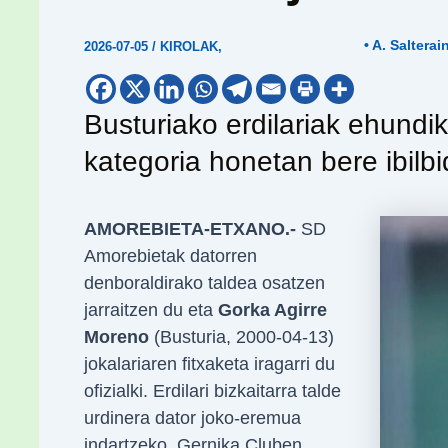
• A. Salterai
2026-07-05
/
KIROLAK
,
Busturiako erdilariak ehundik
kategoria honetan bere ibilb
AMOREBIETA-ETXANO.-
SD
Amorebietak datorren
denboraldirako taldea osatzen
jarraitzen du eta
Gorka Agirre
Moreno
(Busturia, 2000-04-13)
jokalariaren fitxaketa iragarri du
ofizialki. Erdilari bizkaitarra talde
urdinera dator joko-eremua
indartzeko, Gernika Cluben