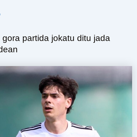
n
 gora partida jokatu ditu jada
idean