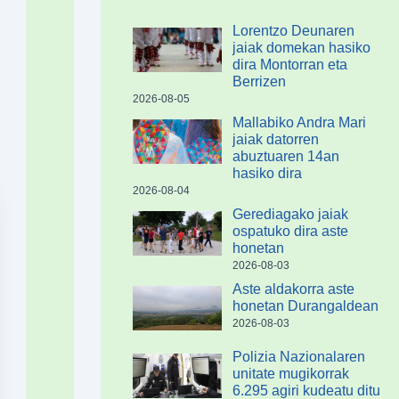
Lorentzo Deunaren
jaiak domekan hasiko
dira Montorran eta
Berrizen
2026-08-05
Mallabiko Andra Mari
jaiak datorren
abuztuaren 14an
hasiko dira
2026-08-04
Gerediagako jaiak
ospatuko dira aste
honetan
2026-08-03
Aste aldakorra aste
honetan Durangaldean
2026-08-03
Polizia Nazionalaren
unitate mugikorrak
6.295 agiri kudeatu ditu