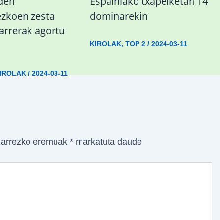
 den
Espainiako txapelketan 14
koen zesta
dominarekin
sarrerak agortu
KIROLAK
,
TOP 2
/
2024-03-11
IROLAK
/
2024-03-11
arrezko eremuak
*
markatuta daude