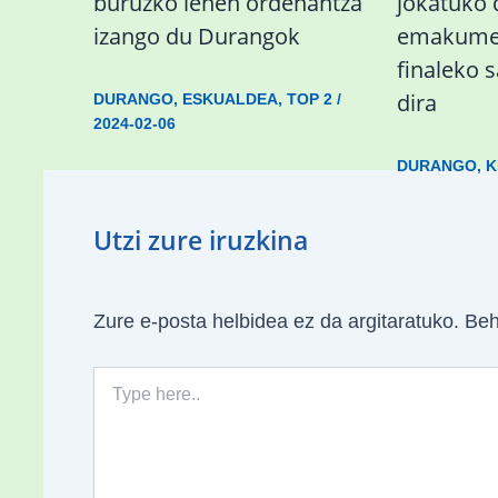
buruzko lehen ordenantza
jokatuko
izango du Durangok
emakumez
finaleko 
dira
DURANGO
,
ESKUALDEA
,
TOP 2
/
2024-02-06
DURANGO
,
K
Utzi zure iruzkina
Zure e-posta helbidea ez da argitaratuko.
Beh
Type
here..