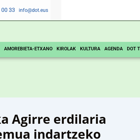
5 00 33
info@dot.eus
AMOREBIETA-ETXANO
KIROLAK
KULTURA
AGENDA
DOT T
 Agirre erdilaria
remua indartzeko