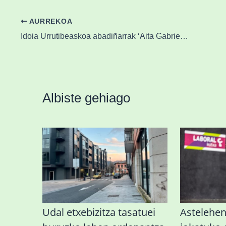
AURREKOA
Idoia Urrutibeaskoa abadiñarrak ‘Aita Gabriel Jauregi’ saria jaso du Iruñean
Albiste gehiago
Udal etxebizitza tasatuei
Astelehe