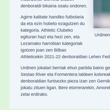
denboraldi bikaina osatu ondoren.
Agirre kalitate handiko futbolaria
da eta ezin hobeto ezagutzen du
kategoria. Athletic Clubeko
Urdinen 
egituran hazi eta hezi zen, eta
Lezamako harrobian kategoriak
igotzen joan zen Bilbao
Athleticekin 2021-22 denboraldian Lehen Fede
Urdinen jokalari berriak ehun partida baino ge
Sestao River eta Formentera taldeen koloreak 
denboraldian funtsezko pieza izan zen Gernik
jokatu zituen ligan. Bere etorrerarekin, Amore
zelai erdirako.