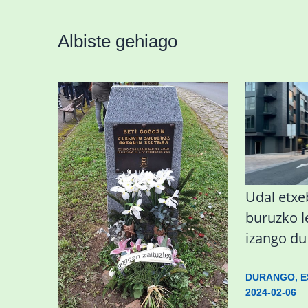
Albiste gehiago
«Azkenengo 40 urteetan
Udal etxeb
Zaldibar jo zuen
buruzko 
ingurumen-
izango d
hondamendirik larriena»
DURANGO
,
E
2024-02-06
ESKUALDEA
,
ZALDIBAR
/
2024-02-