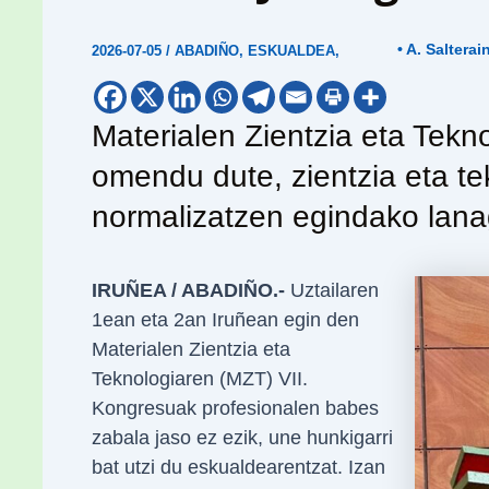
• A. Salterai
2026-07-05
/
ABADIÑO
,
ESKUALDEA
,
Materialen Zientzia eta Tekn
omendu dute, zientzia eta te
normalizatzen egindako lana
IRUÑEA / ABADIÑO.-
Uztailaren
1ean eta 2an Iruñean egin den
Materialen Zientzia eta
Teknologiaren (MZT) VII.
Kongresuak profesionalen babes
zabala jaso ez ezik, une hunkigarri
bat utzi du eskualdearentzat. Izan