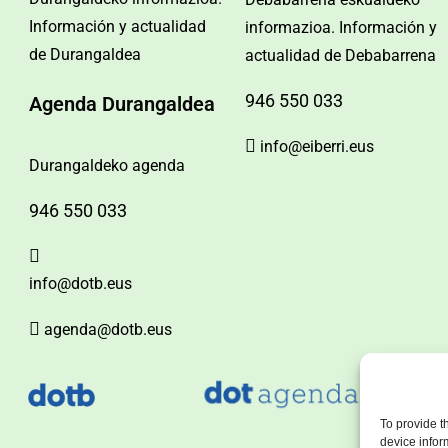
Información y actualidad
informazioa. Información y
de Durangaldea
actualidad de Debabarrena
946 550 033
Agenda Durangaldea
info@eiberri.eus
Durangaldeko agenda
946 550 033
info@dotb.eus
agenda@dotb.eus
To provide t
device infor