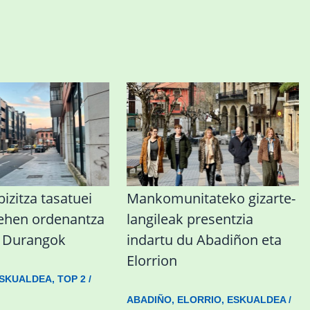
izitza tasatuei
Mankomunitateko gizarte-
lehen ordenantza
langileak presentzia
u Durangok
indartu du Abadiñon eta
Elorrion
SKUALDEA
,
TOP 2
/
ABADIÑO
,
ELORRIO
,
ESKUALDEA
/