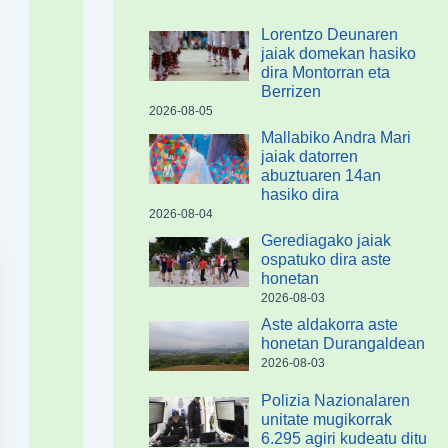
Lorentzo Deunaren
jaiak domekan hasiko
dira Montorran eta
Berrizen
2026-08-05
Mallabiko Andra Mari
jaiak datorren
abuztuaren 14an
hasiko dira
2026-08-04
Gerediagako jaiak
ospatuko dira aste
honetan
2026-08-03
Aste aldakorra aste
honetan Durangaldean
2026-08-03
Polizia Nazionalaren
unitate mugikorrak
6.295 agiri kudeatu ditu