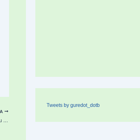
Tweets by guredot_dotb
OA
Amorebietak Gorka Agirre erdilaria fitxatu du joko-eremua indartzeko