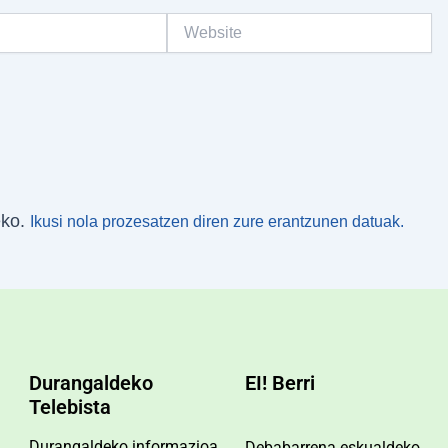
Website
eko.
Ikusi nola prozesatzen diren zure erantzunen datuak.
Durangaldeko
EI! Berri
Telebista
Durangaldeko informazioa.
Debabarrena eskualdeko