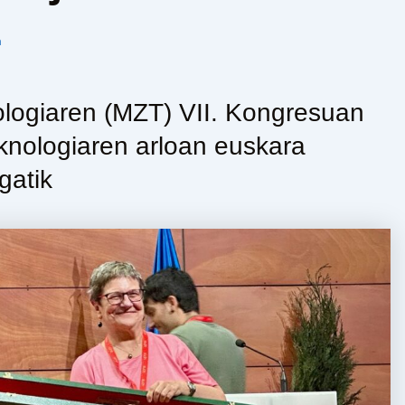
n
ologiaren (MZT) VII. Kongresuan
knologiaren arloan euskara
gatik