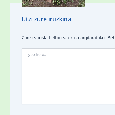
06
Utzi zure iruzkina
Zure e-posta helbidea ez da argitaratuko.
Beh
Type
here..