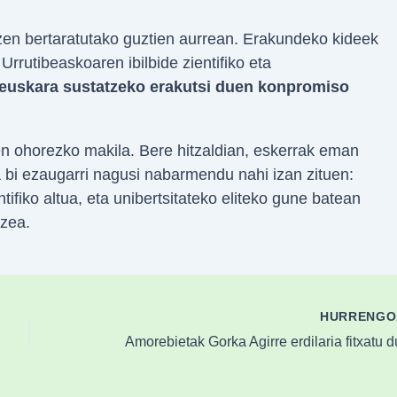
 zen bertaratutako guztien aurrean. Erakundeko kideek
rrutibeaskoaren ibilbide zientifiko eta
euskara sustatzeko erakutsi duen konpromiso
en ohorezko makila. Bere hitzaldian, eskerrak eman
eta bi ezaugarri nagusi nabarmendu nahi izan zituen:
tifiko altua, eta unibertsitateko eliteko gune batean
tzea.
HURRENG