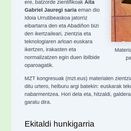
ere, batzorde zientifikoak
Aita
Gabriel Jauregi saria
eman dio
Idoia Urrutibeaskoa jatorriz
eibartarra den eta Abadiñon bizi
den ikertzaileari, zientzia eta
teknologiaren arloan euskara
ikertzen, irakasten eta
Materi
normalizatzen egin duen ibilbide
pa
oparoagatik.
MZT kongresuak (mzt.eus) materialen zientzia
ditu urtero, helburu argi batekin: euskarak t
nabarmentzea. Hori dela eta, hitzaldi, galdera
garatu dira.
Ekitaldi hunkigarria