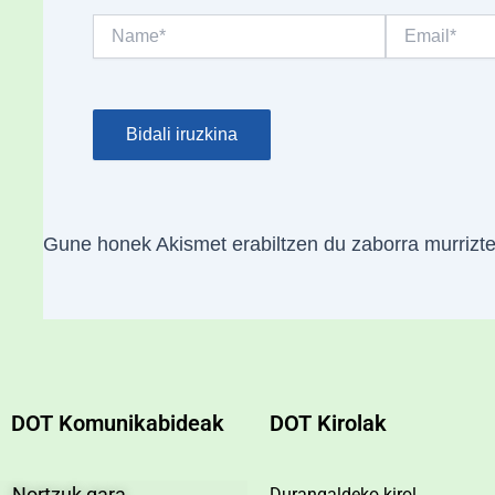
Name*
Email*
Gune honek Akismet erabiltzen du zaborra murrizt
DOT Komunikabideak
DOT Kirolak
Nortzuk gara
Durangaldeko kirol