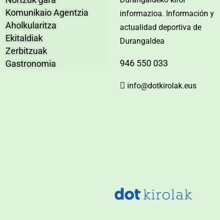
Komunikaio Agentzia
informazioa. Información y
Aholkularitza
actualidad deportiva de
Ekitaldiak
Durangaldea
Zerbitzuak
946 550 033
Gastronomia
info@dotkirolak.eus