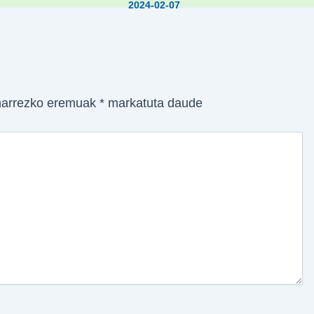
2024-02-07
arrezko eremuak
*
markatuta daude