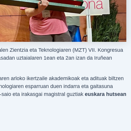
alen Zientzia eta Teknologiaren (MZT) VII. Kongresua
sadan uztaialaren 1ean eta 2an izan da Iruñean
ren arloko ikertzaile akademikoak eta adituak biltzen
eknologiaren esparruan duen indarra eta gaitasuna
-saio eta irakasgai magistral guztiak
euskara hutsean