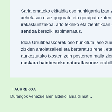
Saria emateko ekitaldia oso hunkigarria izan
xehetasun osoz gogoratu eta goraipatu zuten U
irakaskuntzakoa, arlo tekniko eta zientifikoan
sendoa
bereziki azpimarratuz.
Idoia Urrutibeaskoarek oso hunkituta jaso zu
zizkien antolatzaileei eta bertaratu zirenei, 
aurkeztutako txosten zein posterren maila zien
euskara hainbesteko naturaltasunez
erabil
AURREKOA
Durangok Venezuelaren aldeko larrialdi materialaren bilketa solidarioa bultzatuko du