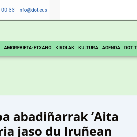
5 00 33
info@dot.eus
AMOREBIETA-ETXANO
KIROLAK
KULTURA
AGENDA
DOT T
oa abadiñarrak ‘Aita
aria jaso du Iruñean