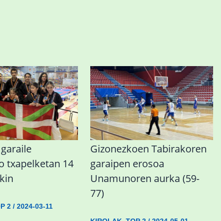
garaile
Gizonezkoen Tabirakoren
o txapelketan 14
garaipen erosoa
kin
Unamunoren aurka (59-
77)
P 2
/
2024-03-11