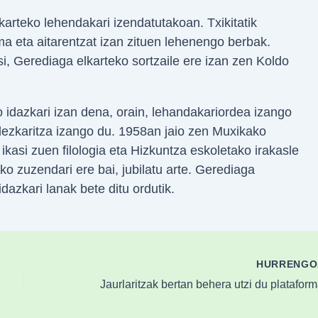
arteko lehendakari izendatutakoan. Txikitatik
a eta aitarentzat izan zituen lehenengo berbak.
si, Gerediaga elkarteko sortzaile ere izan zen Koldo
 idazkari izan dena, orain, lehandakariordea izango
ezkaritza izango du. 1958an jaio zen Muxikako
asi zuen filologia eta Hizkuntza eskoletako irakasle
o zuzendari ere bai, jubilatu arte. Gerediaga
dazkari lanak bete ditu ordutik.
HURRENG