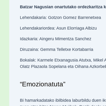
Batzar Nagusian onartutako ordezkaritza k
Lehendakaria: Gotzon Gomez Barrenetxea
Lehendakariordea: Asun Elorriaga Albizu
Idazkaria: Aingeru Mimentza Sanchez
Diruzaina: Gemma Telletxe Kortabarria
Bokalak: Karmele Etxanagusia Atutxa, Mikel Ag
Olatz Plazaola Sopelana eta Oihana Azkorbebe
“Emozionatuta”
Bi hamarkadatako ibilbidea laburbildu duen i