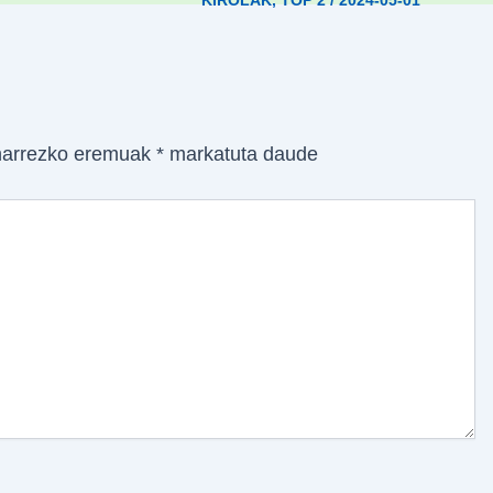
KIROLAK
,
TOP 2
/
2024-05-01
arrezko eremuak
*
markatuta daude