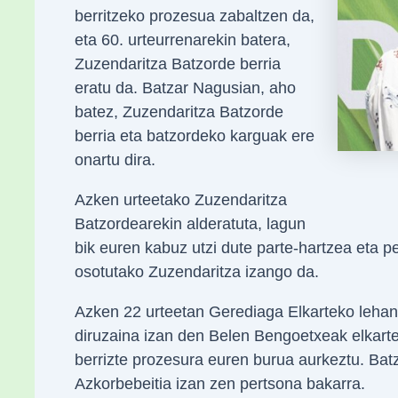
berritzeko prozesua zabaltzen da,
eta 60. urteurrenarekin batera,
Zuzendaritza Batzorde berria
eratu da. Batzar Nagusian, aho
batez, Zuzendaritza Batzorde
berria eta batzordeko karguak ere
onartu dira.
Azken urteetako Zuzendaritza
Batzordearekin alderatuta, lagun
bik euren kabuz utzi dute parte-hartzea eta pe
osotutako Zuzendaritza izango da.
Azken 22 urteetan Gerediaga Elkarteko lehan
diruzaina izan den Belen Bengoetxeak elkarte
berrizte prozesura euren burua aurkeztu. Bat
Azkorbebeitia izan zen pertsona bakarra.