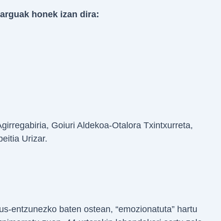
arguak honek izan dira:
irregabiria, Goiuri Aldekoa-Otalora Txintxurreta,
itia Urizar.
kus-entzunezko baten ostean, “emozionatuta” hartu