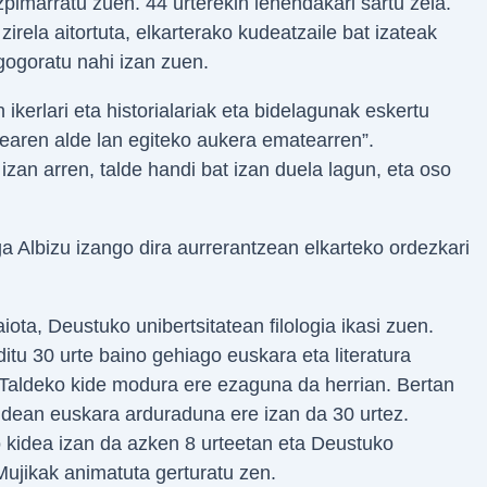
pimarratu zuen. 44 urterekin lehendakari sartu zela.
irela aitortuta, elkarterako kudeatzaile bat izateak
gogoratu nahi izan zuen.
kerlari eta historialariak eta bidelagunak eskertu
dearen alde lan egiteko aukera ematearren”.
zan arren, talde handi bat izan duela lagun, eta oso
 Albizu izango dira aurrerantzean elkarteko ordezkari
ta, Deustuko unibertsitatean filologia ikasi zuen.
tu 30 urte baino gehiago euskara eta literatura
Taldeko kide modura ere ezaguna da herrian. Bertan
 taldean euskara arduraduna ere izan da 30 urtez.
 kidea izan da azken 8 urteetan eta Deustuko
Mujikak animatuta gerturatu zen.