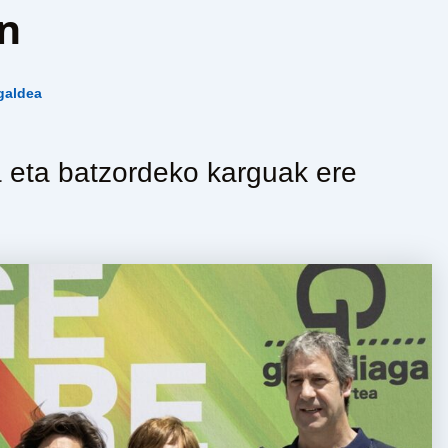
n
galdea
a eta batzordeko karguak ere