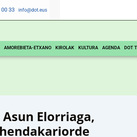
5 00 33
info@dot.eus
AMOREBIETA-ETXANO
KIROLAK
KULTURA
AGENDA
DOT T
Asun Elorriaga,
ehendakariorde