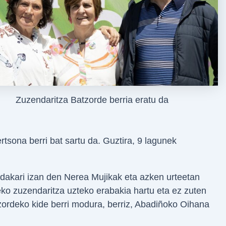
Zuzendaritza Batzorde berria eratu da
rtsona berri bat sartu da. Guztira, 9 lagunek
dakari izan den Nerea Mujikak eta azken urteetan
ko zuzendaritza uzteko erabakia hartu eta ez zuten
zordeko kide berri modura, berriz, Abadiñoko Oihana