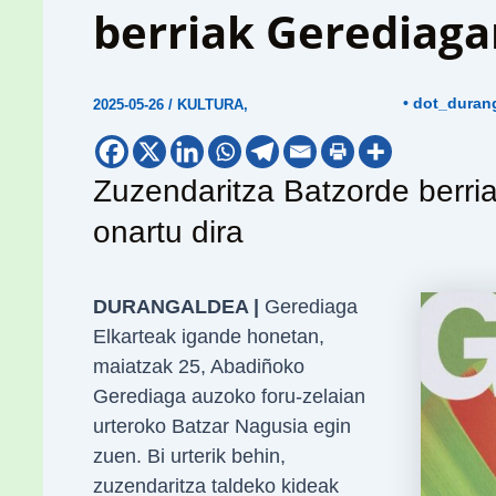
berriak Gerediaga
• dot_duran
2025-05-26
/
KULTURA
,
Zuzendaritza Batzorde berri
onartu dira
DURANGALDEA |
Gerediaga
Elkarteak igande honetan,
maiatzak 25, Abadiñoko
Gerediaga auzoko foru-zelaian
urteroko Batzar Nagusia egin
zuen. Bi urterik behin,
zuzendaritza taldeko kideak