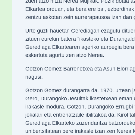
zuen atzo hitza Nerea Mujikak. Pozik doala az
Elkartea orduan, eta bera ere bai, ezberdinak z
zentzu askotan zein aurrerapausoa izan dan 
Urte guzti hauetan Gerediagan ezagutu dituen i
zituen eurekin batera “ikasteko eta Durangal
Gerediaga Elkartearen ageriko aurpegia bera i
eskertuta agurtu zen atzo Nerea.
Gotzon Gomez Barrenetxea eta Asun Elorriaga
nagusi.
Gotzon Gomez durangarra da. 1970. urtean jaio
Gero, Durangoko Jesuitak ikastetxean eman di
irakasle modura. Gotzon, Durangoko Errugbi 
jokalari eta entrenatzaile ibilitakoa da. Kirol
Gerediaga Elkarteko zuzendaritza batzordeko
unibertsitatean bere irakasle izan zen Nerea 