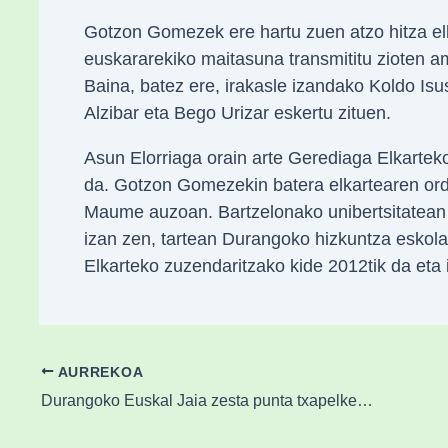
Gotzon Gomezek ere hartu zuen atzo hitza elk
euskararekiko maitasuna transmititu zioten am
Baina, batez ere, irakasle izandako Koldo Isu
Alzibar eta Bego Urizar eskertu zituen.
Asun Elorriaga orain arte Gerediaga Elkarteko
da. Gotzon Gomezekin batera elkartearen ord
Maume auzoan. Bartzelonako unibertsitatean ik
izan zen, tartean Durangoko hizkuntza eskolak
Elkarteko zuzendaritzako kide 2012tik da eta i
AURREKOA
Durangoko Euskal Jaia zesta punta txapelketako bi seminifalak zehaztuta