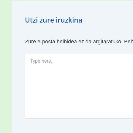
Utzi zure iruzkina
Zure e-posta helbidea ez da argitaratuko.
Beh
Type
here..