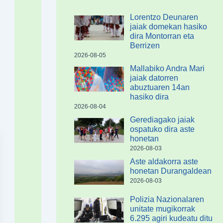
Lorentzo Deunaren
jaiak domekan hasiko
dira Montorran eta
Berrizen
2026-08-05
Mallabiko Andra Mari
jaiak datorren
abuztuaren 14an
hasiko dira
2026-08-04
Gerediagako jaiak
ospatuko dira aste
honetan
2026-08-03
Aste aldakorra aste
honetan Durangaldean
2026-08-03
Polizia Nazionalaren
unitate mugikorrak
6.295 agiri kudeatu ditu