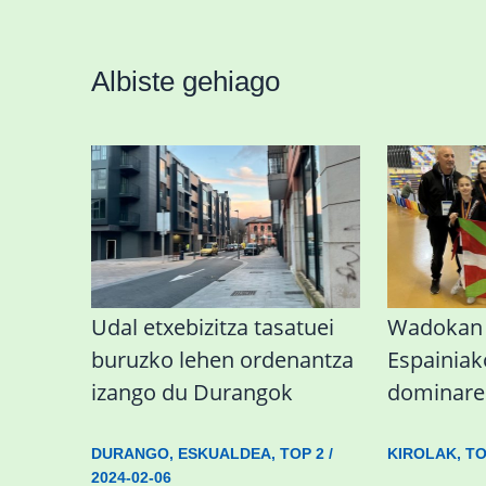
Albiste gehiago
Udal etxebizitza tasatuei
Wadokan 
buruzko lehen ordenantza
Espainiak
izango du Durangok
dominare
DURANGO
,
ESKUALDEA
,
TOP 2
/
KIROLAK
,
TO
2024-02-06