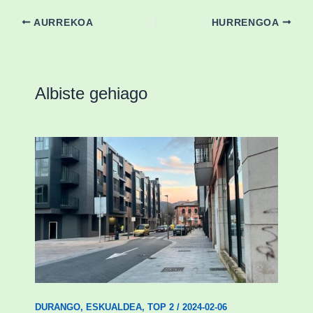
AURREKOA
HURRENGOA
Albiste gehiago
Udal etxebizitza tasatuei buruzko lehen
ordenantza izango du Durangok
DURANGO
,
ESKUALDEA
,
TOP 2
/
2024-02-06