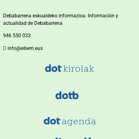
Debabarrena eskualdeko informazioa. Información y
actualidad de Debabarrena
946 550 033
info@eiberri.eus