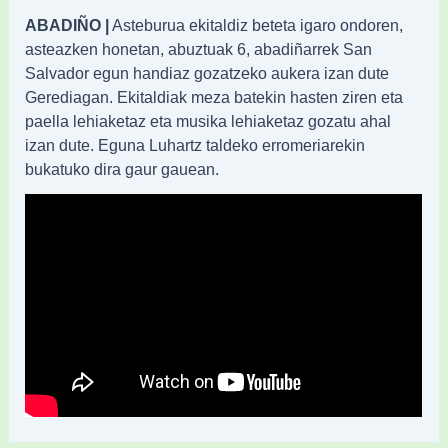
ABADIÑO |
Asteburua ekitaldiz beteta igaro ondoren,
asteazken honetan, abuztuak 6, abadiñarrek San
Salvador egun handiaz gozatzeko aukera izan dute
Gerediagan. Ekitaldiak meza batekin hasten ziren eta
paella lehiaketaz eta musika lehiaketaz gozatu ahal
izan dute. Eguna Luhartz taldeko erromeriarekin
bukatuko dira gaur gauean.