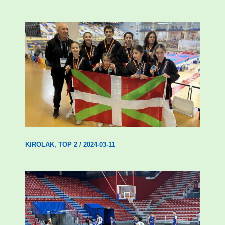
Wadokan garaile Espainiako txapelketan
14 dominarekin
KIROLAK
,
TOP 2
/
2024-03-11