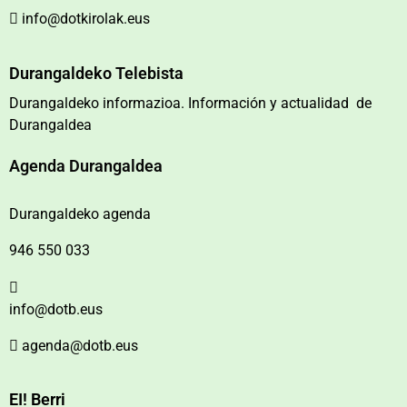
info@dotkirolak.eus
Durangaldeko Telebista
Durangaldeko informazioa. Información y actualidad de
Durangaldea
Agenda Durangaldea
Durangaldeko agenda
946 550 033
info@dotb.eus
agenda@dotb.eus
EI! Berri