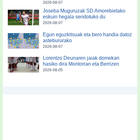
2026-08-07
Joseba Muguruzak SD Amorebietako
eskuin hegala sendotuko du
2026-08-07
Egun eguzkitsuak eta bero handia datoz
astebururako
2026-08-07
Lorentzo Deunaren jaiak domekan
hasiko dira Montorran eta Berrizen
2026-08-05