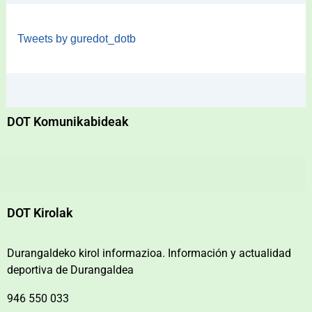
Tweets by guredot_dotb
DOT Komunikabideak
DOT Kirolak
Durangaldeko kirol informazioa. Información y actualidad
deportiva de Durangaldea
946 550 033