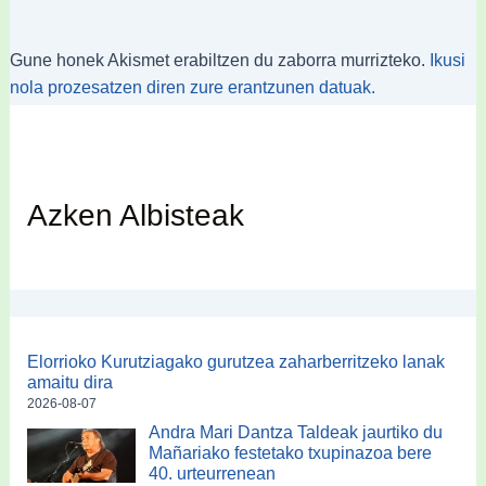
Gune honek Akismet erabiltzen du zaborra murrizteko.
Ikusi
nola prozesatzen diren zure erantzunen datuak.
Azken Albisteak
Elorrioko Kurutziagako gurutzea zaharberritzeko lanak
amaitu dira
2026-08-07
Andra Mari Dantza Taldeak jaurtiko du
Mañariako festetako txupinazoa bere
40. urteurrenean