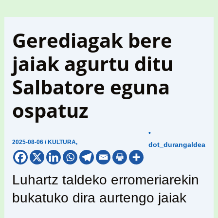
Gerediagak bere
jaiak agurtu ditu
Salbatore eguna
ospatuz
•
2025-08-06
/
KULTURA
,
dot_durangaldea
Luhartz taldeko erromeriarekin
bukatuko dira aurtengo jaiak