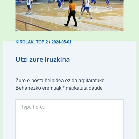
Gizonezkoen Tabirakoren garaipen
erosoa Unamunoren aurka (59-77)
KIROLAK
,
TOP 2
/
2024-05-01
Utzi zure iruzkina
Zure e-posta helbidea ez da argitaratuko.
Beharrezko eremuak
*
markatuta daude
Type
here..