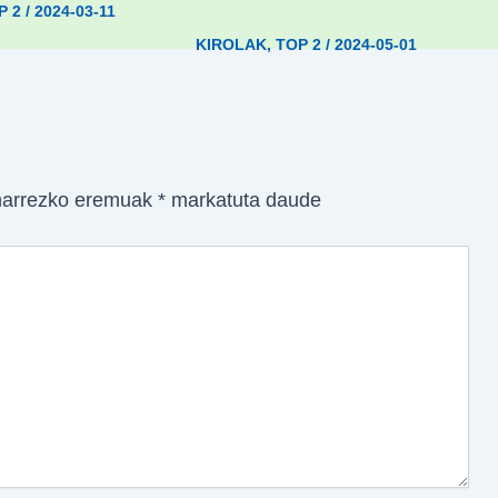
P 2
/
2024-03-11
KIROLAK
,
TOP 2
/
2024-05-01
arrezko eremuak
*
markatuta daude