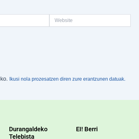
Website
eko.
Ikusi nola prozesatzen diren zure erantzunen datuak.
Durangaldeko
EI! Berri
Telebista