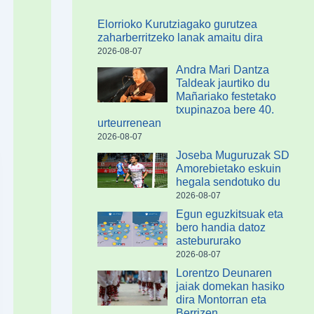
Elorrioko Kurutziagako gurutzea
zaharberritzeko lanak amaitu dira
2026-08-07
Andra Mari Dantza
Taldeak jaurtiko du
Mañariako festetako
txupinazoa bere 40.
urteurrenean
2026-08-07
Joseba Muguruzak SD
Amorebietako eskuin
hegala sendotuko du
2026-08-07
Egun eguzkitsuak eta
bero handia datoz
astebururako
2026-08-07
Lorentzo Deunaren
jaiak domekan hasiko
dira Montorran eta
Berrizen