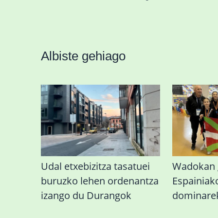
Albiste gehiago
Udal etxebizitza tasatuei
Wadokan g
buruzko lehen ordenantza
Espainiak
izango du Durangok
dominare