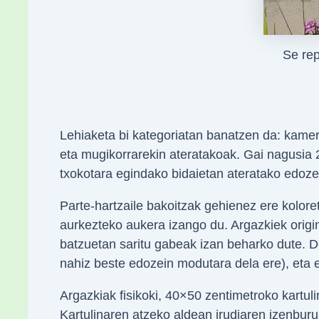
Se re
Lehiaketa bi kategoriatan banatzen da: kamera
eta mugikorrarekin ateratakoak. Gai nagusia
txokotara egindako bidaietan ateratako edozei
Parte-hartzaile bakoitzak gehienez ere koloret
aurkezteko aukera izango du. Argazkiek origin
batzuetan saritu gabeak izan beharko dute. D
nahiz beste edozein modutara dela ere), eta 
Argazkiak fisikoki, 40×50 zentimetroko kartuli
Kartulinaren atzeko aldean irudiaren izenburua