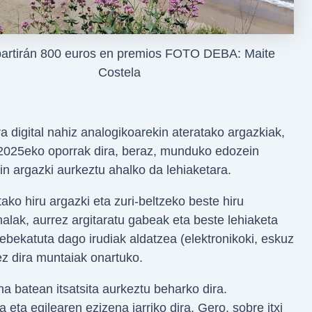
partirán 800 euros en premios FOTO DEBA: Maite
Costela
 digital nahiz analogikoarekin ateratako argazkiak,
 2025eko oporrak dira, beraz, munduko edozein
n argazki aurkeztu ahalko da lehiaketara.
ako hiru argazki eta zuri-beltzeko beste hiru
alak, aurrez argitaratu gabeak eta beste lehiaketa
ebekatuta dago irudiak aldatzea (elektronikoki, eskuz
ez dira muntaiak onartuko.
na batean itsatsita aurkeztu beharko dira.
 eta egilearen ezizena jarriko dira. Gero, sobre itxi