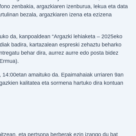
fono zenbakia, argazkiaren izenburua, lekua eta data
rtulinan bezala, argazkiaren izena eta ezizena
tuko da, kanpoaldean “Argazki lehiaketa – 2025eko
rudiak badira, kartazalean espreski zehaztu beharko
tregatu behar dira, aurrez aurre edo posta bidez
 Ermua).
la, 14:00etan amaituko da. Epaimahaiak urriaren 9an
rgazkien kalitatea eta sormena hartuko dira kontuan
itzean, eta pertsona berberak ezin izango du bat