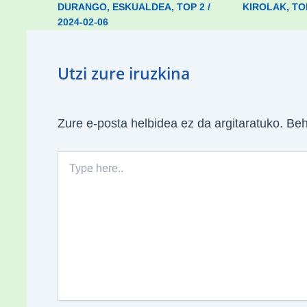
DURANGO
,
ESKUALDEA
,
TOP 2
/
KIROLAK
,
TO
2024-02-06
Utzi zure iruzkina
Zure e-posta helbidea ez da argitaratuko.
Beh
Type
here..