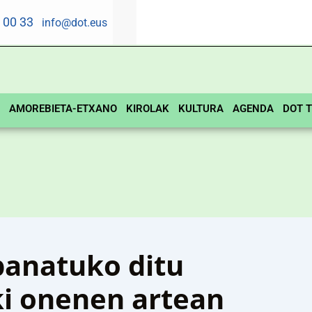
5 00 33
info@dot.eus
AMOREBIETA-ETXANO
KIROLAK
KULTURA
AGENDA
DOT T
banatuko ditu
i onenen artean