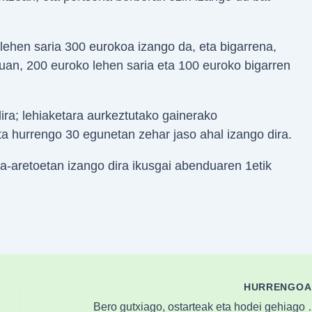
lehen saria 300 eurokoa izango da, eta bigarrena,
uan, 200 euroko lehen saria eta 100 euroko bigarren
ra; lehiaketara aurkeztutako gainerako
 hurrengo 30 egunetan zehar jaso ahal izango dira.
a-aretoetan izango dira ikusgai abenduaren 1etik
HURRENGO
Bero gutxiago, ostarteak e