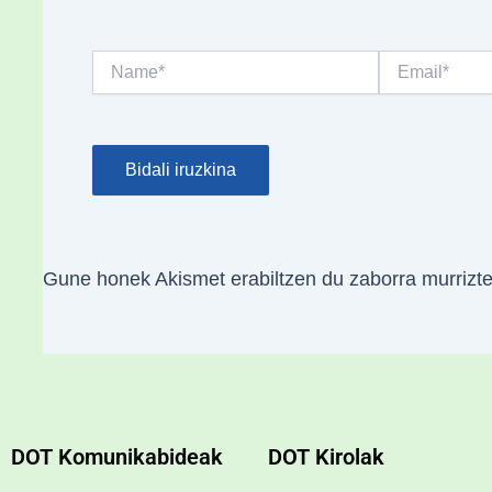
Name*
Email*
Gune honek Akismet erabiltzen du zaborra murrizt
DOT Komunikabideak
DOT Kirolak