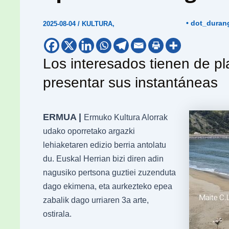
• dot_duran
2025-08-04
/
KULTURA
,
Los interesados tienen de pl
presentar sus instantáneas
ERMUA |
Ermuko Kultura Alorrak
udako oporretako argazki
lehiaketaren edizio berria antolatu
du. Euskal Herrian bizi diren adin
nagusiko pertsona guztiei zuzenduta
dago ekimena, eta aurkezteko epea
zabalik dago urriaren 3a arte,
ostirala.