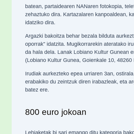
batean, partaidearen NANaren fotokopia, tele
zehaztuko dira. Kartazalaren kanpoaldean, ka
idatziko dira.
Argazki bakoitza behar bezala bilduta aurkez
oporrak” idatzita. Mugikorrarekin ateratako i
da hala dela. Lanak Lobiano Kultur Gunean en
(Lobiano Kultur Gunea, Goienkale 10, 48260
Irudiak aurkezteko epea urriaren 3an, ostira
erabakiko du zeintzuk diren irabazleak, eta a
batez ere.
800 euro jokoan
Lehiaketak bi sari emango ditu kategoria bako