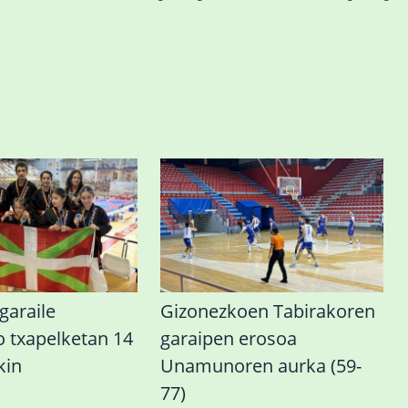
araile
Gizonezkoen Tabirakoren
o txapelketan 14
garaipen erosoa
kin
Unamunoren aurka (59-
77)