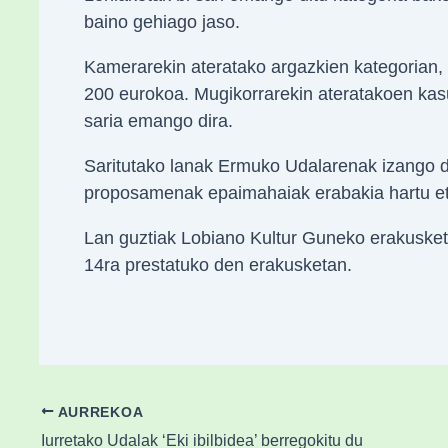
baino gehiago jaso.
Kamerarekin ateratako argazkien kategorian, 
200 eurokoa. Mugikorrarekin ateratakoen kas
saria emango dira.
Saritutako lanak Ermuko Udalarenak izango di
proposamenak epaimahaiak erabakia hartu eta
Lan guztiak Lobiano Kultur Guneko erakusket
14ra prestatuko den erakusketan.
AURREKOA
Iurretako Udalak ‘Eki ibilbidea’ berregokitu du