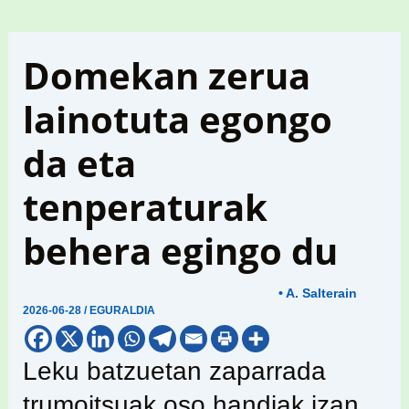
Domekan zerua
lainotuta egongo
da eta
tenperaturak
behera egingo du
• A. Salterain
2026-06-28
/
EGURALDIA
Leku batzuetan zaparrada
trumoitsuak oso handiak izan