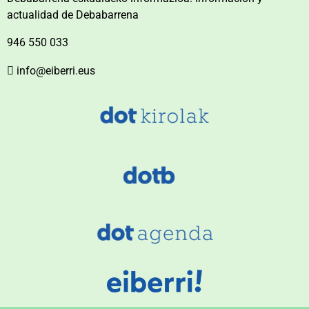
actualidad de Debabarrena
946 550 033
info@eiberri.eus