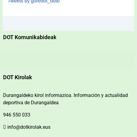
Tweets by guredot_dotb
DOT Komunikabideak
DOT Kirolak
Durangaldeko kirol informazioa. Información y actualidad
deportiva de Durangaldea
946 550 033
info@dotkirolak.eus