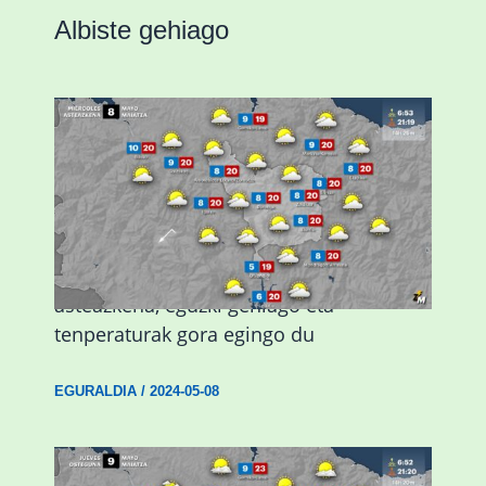
Albiste gehiago
Eguraldiak hobera egingo du gaur,
asteazkena, eguzki gehiago eta
tenperaturak gora egingo du
EGURALDIA
/
2024-05-08