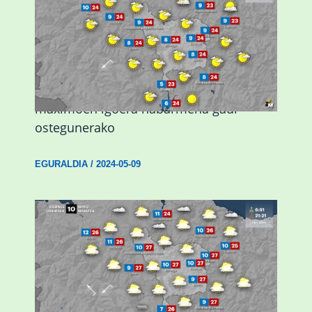
Giro eguzkitsua eta tenperatura
maximoen igoera nabarmena gaur
ostegunerako
EGURALDIA
/
2024-05-09