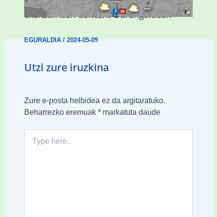
Asteburuan 25 gradu baino gehiago eta
ekaitzak izan daitezke Durangaldean
EGURALDIA
/
2024-05-09
Utzi zure iruzkina
Zure e-posta helbidea ez da argitaratuko.
Beharrezko eremuak
*
markatuta daude
Type
here..