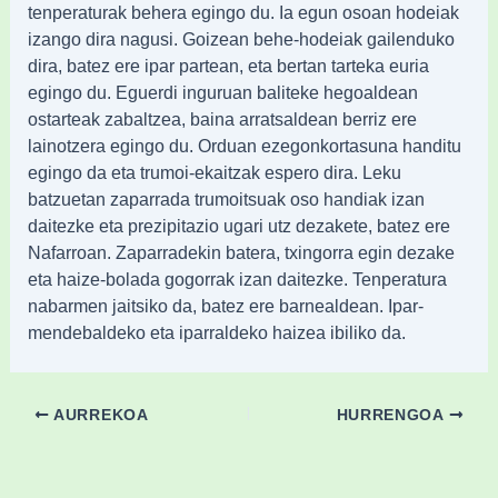
tenperaturak behera egingo du. Ia egun osoan hodeiak
izango dira nagusi. Goizean behe-hodeiak gailenduko
dira, batez ere ipar partean, eta bertan tarteka euria
egingo du. Eguerdi inguruan baliteke hegoaldean
ostarteak zabaltzea, baina arratsaldean berriz ere
lainotzera egingo du. Orduan ezegonkortasuna handitu
egingo da eta trumoi-ekaitzak espero dira. Leku
batzuetan zaparrada trumoitsuak oso handiak izan
daitezke eta prezipitazio ugari utz dezakete, batez ere
Nafarroan. Zaparradekin batera, txingorra egin dezake
eta haize-bolada gogorrak izan daitezke. Tenperatura
nabarmen jaitsiko da, batez ere barnealdean. Ipar-
mendebaldeko eta iparraldeko haizea ibiliko da.
AURREKOA
HURRENGOA