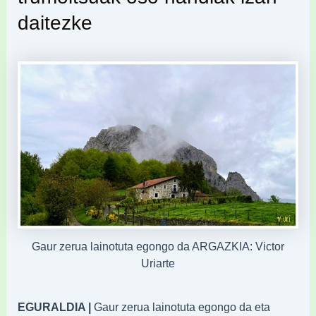
daitezke
Gaur zerua lainotuta egongo da ARGAZKIA: Victor
Uriarte
EGURALDIA |
Gaur zerua lainotuta egongo da eta