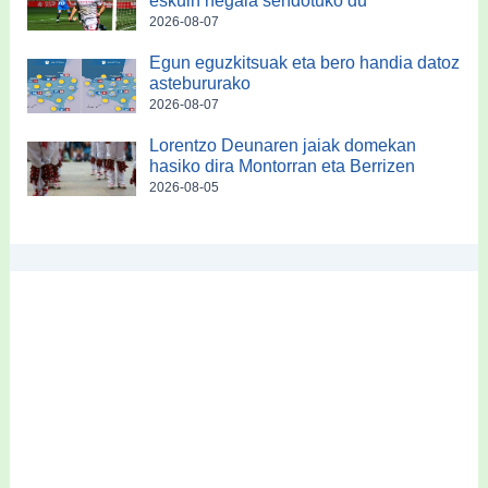
eskuin hegala sendotuko du
2026-08-07
Egun eguzkitsuak eta bero handia datoz
astebururako
2026-08-07
Lorentzo Deunaren jaiak domekan
hasiko dira Montorran eta Berrizen
2026-08-05