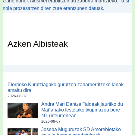
Gune honek Akismet erabiltzen du zaborra murrizteko.
Ikusi
nola prozesatzen diren zure erantzunen datuak.
Azken Albisteak
Elorrioko Kurutziagako gurutzea zaharberritzeko lanak
amaitu dira
2026-08-07
Andra Mari Dantza Taldeak jaurtiko du
Mañariako festetako txupinazoa bere
40. urteurrenean
2026-08-07
Joseba Muguruzak SD Amorebietako