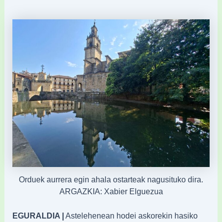
Orduek aurrera egin ahala ostarteak nagusituko dira.
ARGAZKIA: Xabier Elguezua
EGURALDIA |
Astelehenean hodei askorekin hasiko