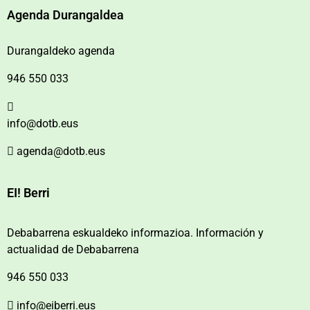
Agenda Durangaldea
Durangaldeko agenda
946 550 033
info@dotb.eus
agenda@dotb.eus
EI! Berri
Debabarrena eskualdeko informazioa. Información y
actualidad de Debabarrena
946 550 033
info@eiberri.eus