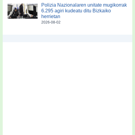
Polizia Nazionalaren unitate mugikorrak
6.295 agiri kudeatu ditu Bizkaiko
herrietan
2026-08-02