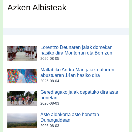
Azken Albisteak
Lorentzo Deunaren jaiak domekan
hasiko dira Montorran eta Berrizen
2026-08-05
Mallabiko Andra Mari jaiak datorren
abuztuaren 14an hasiko dira
2026-08-04
Gerediagako jaiak ospatuko dira aste
honetan
2026-08-03
Aste aldakorra aste honetan
Durangaldean
2026-08-03