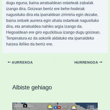
dugu eguna, baina arratsaldean ostarteak zabalak
izango dira. Goizean berriz ere behe-hodeiak
nagusituko dira eta iparraldean zirimiria egin dezake,
baina orduek aurrera egin ahala ostarteak nagusituko
dira, eta arratsaldea nahiko argia izango da.
Hegoaldean ere giro eguzkitsua izango dugu goizean.
Tenperatura ez da askorik aldatuko eta iparraldeko
haizea ibiliko da berriz ere.
AURREKOA
HURRENGOA
Albiste gehiago