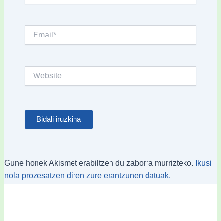
Email*
Website
Gune honek Akismet erabiltzen du zaborra murrizteko.
Ikusi
nola prozesatzen diren zure erantzunen datuak.