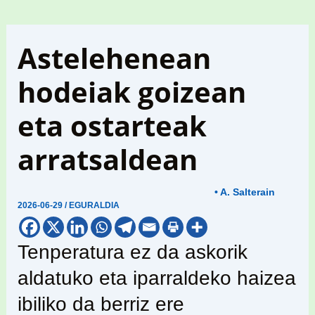
Astelehenean
hodeiak goizean
eta ostarteak
arratsaldean
• A. Salterain
2026-06-29
/
EGURALDIA
Tenperatura ez da askorik
aldatuko eta iparraldeko haizea
ibiliko da berriz ere