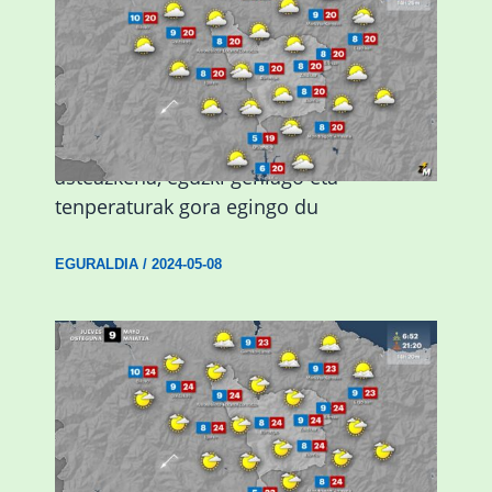
Eguraldiak hobera egingo du gaur,
asteazkena, eguzki gehiago eta
tenperaturak gora egingo du
EGURALDIA
/
2024-05-08