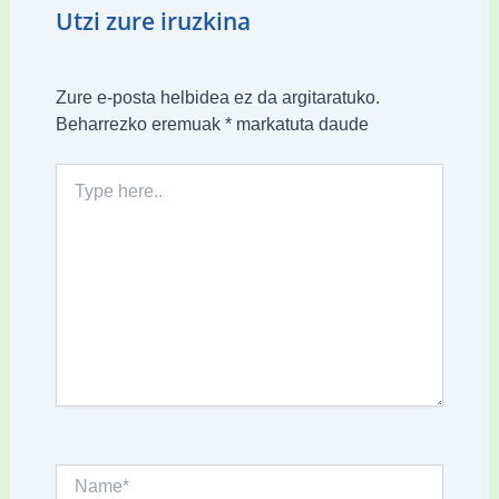
Utzi zure iruzkina
Zure e-posta helbidea ez da argitaratuko.
Beharrezko eremuak
*
markatuta daude
Type
here..
Name*