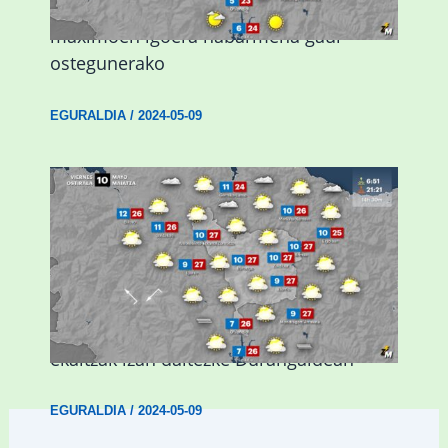
Giro eguzkitsua eta tenperatura
maximoen igoera nabarmena gaur
ostegunerako
EGURALDIA
/
2024-05-09
Asteburuan 25 gradu baino gehiago eta
ekaitzak izan daitezke Durangaldean
EGURALDIA
/
2024-05-09