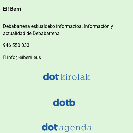
EI! Berri
Debabarrena eskualdeko informazioa. Información y
actualidad de Debabarrena
946 550 033
info@eiberri.eus