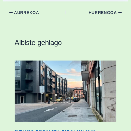
AURREKOA
HURRENGOA
Albiste gehiago
Udal etxebizitza tasatuei buruzko lehen
ordenantza izango du Durangok