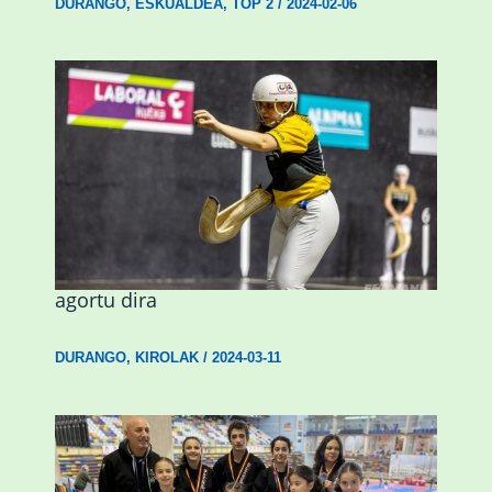
DURANGO
,
ESKUALDEA
,
TOP 2
/
2024-02-06
Astelehenean Durangon jokatuko den
emakumezkoen zesta finaleko sarrerak
agortu dira
DURANGO
,
KIROLAK
/
2024-03-11