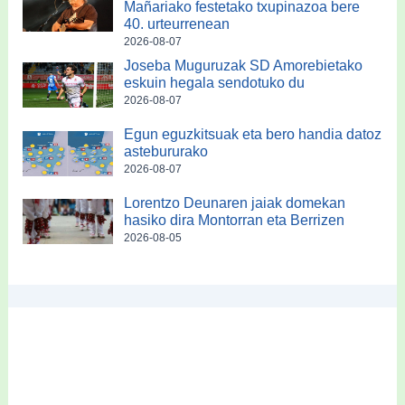
Mañariako festetako txupinazoa bere
40. urteurrenean
2026-08-07
Joseba Muguruzak SD Amorebietako
eskuin hegala sendotuko du
2026-08-07
Egun eguzkitsuak eta bero handia datoz
astebururako
2026-08-07
Lorentzo Deunaren jaiak domekan
hasiko dira Montorran eta Berrizen
2026-08-05