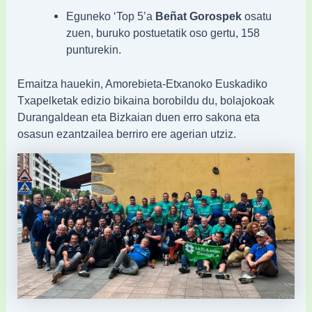
Eguneko ‘Top 5’a
Beñat Gorospek
osatu
zuen, buruko postuetatik oso gertu, 158
punturekin.
Emaitza hauekin, Amorebieta-Etxanoko Euskadiko
Txapelketak edizio bikaina borobildu du, bolajokoak
Durangaldean eta Bizkaian duen erro sakona eta
osasun ezantzailea berriro ere agerian utziz.