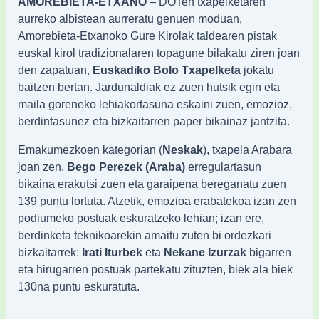
AMOREBIETA-ETXANO
– DOTen txapelketaren
aurreko albistean aurreratu genuen moduan,
Amorebieta-Etxanoko Gure Kirolak taldearen pistak
euskal kirol tradizionalaren topagune bilakatu ziren joan
den zapatuan,
Euskadiko Bolo Txapelketa
jokatu
baitzen bertan. Jardunaldiak ez zuen hutsik egin eta
maila goreneko lehiakortasuna eskaini zuen, emozioz,
berdintasunez eta bizkaitarren paper bikainaz jantzita.
Emakumezkoen kategorian (
Neskak
), txapela Arabara
joan zen.
Bego Perezek (Araba)
erregulartasun
bikaina erakutsi zuen eta garaipena bereganatu zuen
139 puntu lortuta. Atzetik, emozioa erabatekoa izan zen
podiumeko postuak eskuratzeko lehian; izan ere,
berdinketa teknikoarekin amaitu zuten bi ordezkari
bizkaitarrek:
Irati Iturbek
eta
Nekane Izurzak
bigarren
eta hirugarren postuak partekatu zituzten, biek ala biek
130na puntu eskuratuta.