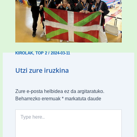
Wadokan garaile Espainiako txapelketan
14 dominarekin
KIROLAK
,
TOP 2
/
2024-03-11
Utzi zure iruzkina
Zure e-posta helbidea ez da argitaratuko.
Beharrezko eremuak
*
markatuta daude
Type
here..