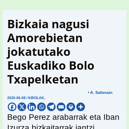
Bizkaia nagusi
Amorebietan
jokatutako
Euskadiko Bolo
Txapelketan
• A. Salterain
2026-06-08
/
KIROLAK
,
Bego Perez arabarrak eta Iban
Izurza bizkaitarrak jantzi