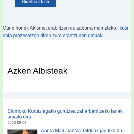
Gune honek Akismet erabiltzen du zaborra murrizteko.
Ikusi
nola prozesatzen diren zure erantzunen datuak.
Azken Albisteak
Elorrioko Kurutziagako gurutzea zaharberritzeko lanak
amaitu dira
2026-08-07
Andra Mari Dantza Taldeak jaurtiko du