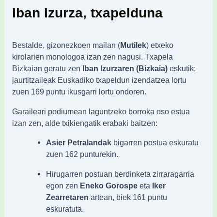
Iban Izurza, txapelduna
Bestalde, gizonezkoen mailan (
Mutilek
) etxeko
kirolarien monologoa izan zen nagusi. Txapela
Bizkaian geratu zen
Iban Izurzaren (Bizkaia)
eskutik;
jaurtitzaileak Euskadiko txapeldun izendatzea lortu
zuen 169 puntu ikusgarri lortu ondoren.
Garaileari podiumean laguntzeko borroka oso estua
izan zen, alde txikiengatik erabaki baitzen:
Asier Petralandak
bigarren postua eskuratu
zuen 162 punturekin.
Hirugarren postuan berdinketa zirraragarria
egon zen
Eneko Gorospe
eta
Iker
Zearretaren
artean, biek 161 puntu
eskuratuta.