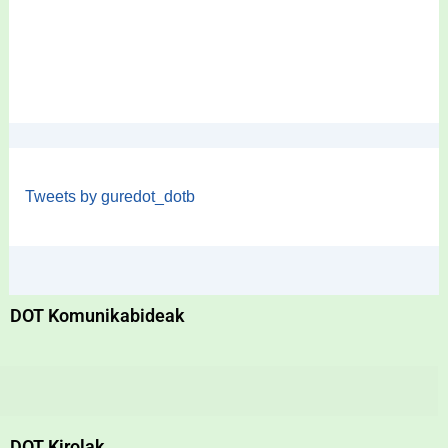
Tweets by guredot_dotb
DOT Komunikabideak
DOT Kirolak