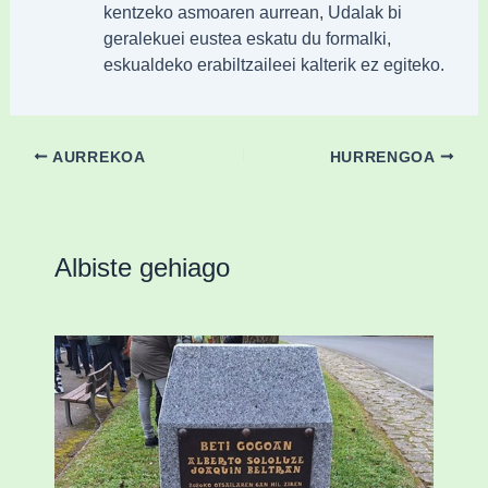
kentzeko asmoaren aurrean, Udalak bi
geralekuei eustea eskatu du formalki,
eskualdeko erabiltzaileei kalterik ez egiteko.
AURREKOA
HURRENGOA
Albiste gehiago