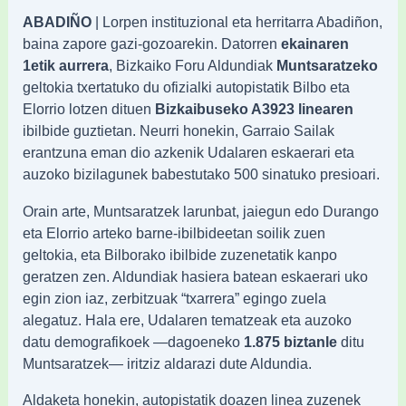
ABADIÑO
| Lorpen instituzional eta herritarra Abadiñon,
baina zapore gazi-gozoarekin. Datorren
ekainaren
1etik aurrera
, Bizkaiko Foru Aldundiak
Muntsaratzeko
geltokia txertatuko du ofizialki autopistatik Bilbo eta
Elorrio lotzen dituen
Bizkaibuseko A3923 linearen
ibilbide guztietan. Neurri honekin, Garraio Sailak
erantzuna eman dio azkenik Udalaren eskaerari eta
auzoko bizilagunek babestutako 500 sinatuko presioari.
Orain arte, Muntsaratzek larunbat, jaiegun edo Durango
eta Elorrio arteko barne-ibilbideetan soilik zuen
geltokia, eta Bilborako ibilbide zuzenetatik kanpo
geratzen zen. Aldundiak hasiera batean eskaerari uko
egin zion iaz, zerbitzuak “txarrera” egingo zuela
alegatuz. Hala ere, Udalaren tematzeak eta auzoko
datu demografikoek —dagoeneko
1.875 biztanle
ditu
Muntsaratzek— iritziz aldarazi dute Aldundia.
Aldaketa honekin, autopistatik doazen linea zuzenek