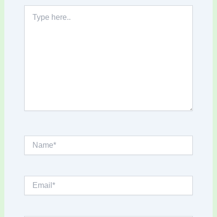
Type
here..
Name*
Email*