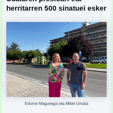
herritarren 500 sinatuei esker
Edurne Maguregui eta Mikel Urrutia