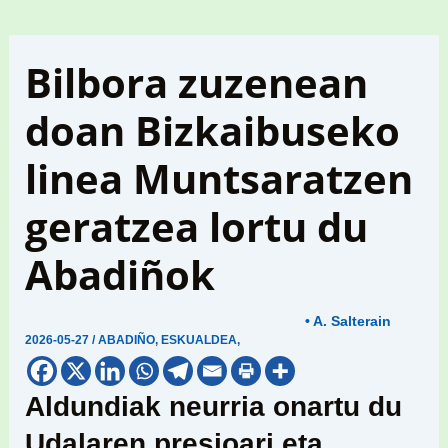
Bilbora zuzenean
doan Bizkaibuseko
linea Muntsaratzen
geratzea lortu du
Abadiñok
• A. Salterain
2026-05-27
/
ABADIÑO
,
ESKUALDEA
,
Aldundiak neurria onartu du
Udalaren presioari eta