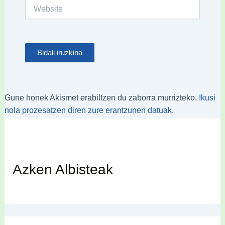
Website
Gune honek Akismet erabiltzen du zaborra murrizteko.
Ikusi
nola prozesatzen diren zure erantzunen datuak.
Azken Albisteak