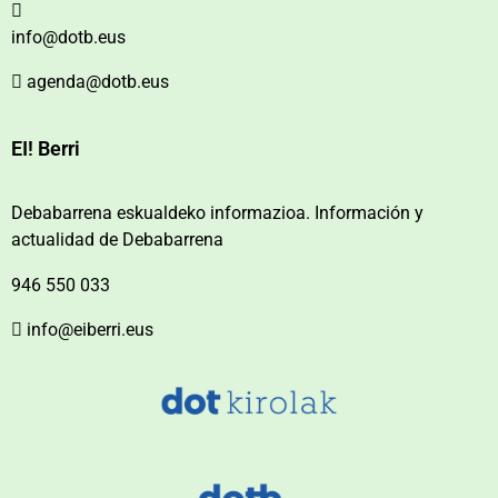
info@dotb.eus
agenda@dotb.eus
EI! Berri
Debabarrena eskualdeko informazioa. Información y
actualidad de Debabarrena
946 550 033
info@eiberri.eus