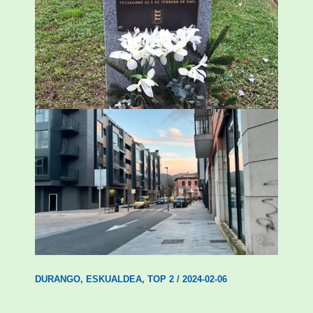
«Azkenengo 40 urteetan Zaldibar jo zuen
ingurumen-hondamendirik larriena»
ESKUALDEA
,
ZALDIBAR
/
2024-02-06
Udal etxebizitza tasatuei buruzko lehen
ordenantza izango du Durangok
DURANGO
,
ESKUALDEA
,
TOP 2
/
2024-02-06