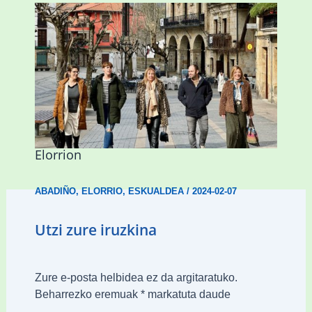
Mankomunitateko gizarte-langileak
presentzia indartu du Abadiñon eta
Elorrion
ABADIÑO
,
ELORRIO
,
ESKUALDEA
/
2024-02-07
Utzi zure iruzkina
Zure e-posta helbidea ez da argitaratuko.
Beharrezko eremuak
*
markatuta daude