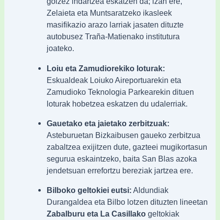
goizez indartzea eskatzen da; izan ere,
Zelaieta eta Muntsaratzeko ikasleek
masifikazio arazo larriak jasaten dituzte
autobusez Traña-Matienako institutura
joateko.
Loiu eta Zamudiorekiko loturak:
Eskualdeak Loiuko Aireportuarekin eta
Zamudioko Teknologia Parkearekin dituen
loturak hobetzea eskatzen du udalerriak.
Gauetako eta jaietako zerbitzuak:
Asteburuetan Bizkaibusen gaueko zerbitzua
zabaltzea exijitzen dute, gazteei mugikortasun
segurua eskaintzeko, baita San Blas azoka
jendetsuan errefortzu bereziak jartzea ere.
Bilboko geltokiei eutsi:
Aldundiak
Durangaldea eta Bilbo lotzen dituzten lineetan
Zabalburu eta La Casillako
geltokiak