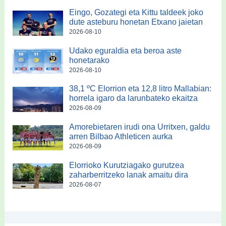
Eingo, Gozategi eta Kittu taldeek joko
dute asteburu honetan Etxano jaietan
2026-08-10
Udako eguraldia eta beroa aste
honetarako
2026-08-10
38,1 ºC Elorrion eta 12,8 litro Mallabian:
horrela igaro da larunbateko ekaitza
2026-08-09
Amorebietaren irudi ona Urritxen, galdu
arren Bilbao Athleticen aurka
2026-08-09
Elorrioko Kurutziagako gurutzea
zaharberritzeko lanak amaitu dira
2026-08-07