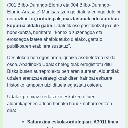
(001 Bilbo-Durango-Elorrio eta 004 Bilbo-Durango-
Elorrio-Arrasate) Muntsaratzen geldialdia egingo dute bi
noranzkoetan,
ordutegiak, maiztasunak edo autobus
kopurua aldatu gabe
. Udaletik oso positibotzat jo dute
hobekuntza, herritarrei “konexio zuzenagoa eta
erosoagoa izatea ahalbidetuko dielako, garraio
publikoaren erabilera sustatuz”.
Desblokeo hori egon arren, gnaiko asebetetzea ez da
osoa. Abadiñoko Udalak helegiteak erregistratu ditu
Bizkaibusen aurreproiektu berriaren aurrean, Aldundiak
udalerriarentzat estrategikoak diren hainbat eskaera
historiko kanpoan utzi dituela egiaztatu ostean.
Udalak premiaz txertatzeko eskatzen dituen
aldarrikapenen artean honako hauek nabarmentzen
dira:
Saturazioa eskola-ordutegian:
A3911 linea