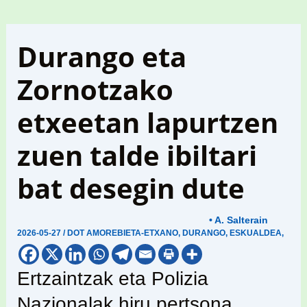
Durango eta
Zornotzako
etxeetan lapurtzen
zuen talde ibiltari
bat desegin dute
• A. Salterain
2026-05-27
/
DOT AMOREBIETA-ETXANO
,
DURANGO
,
ESKUALDEA
,
Ertzaintzak eta Polizia
Nazionalak hiru pertsona