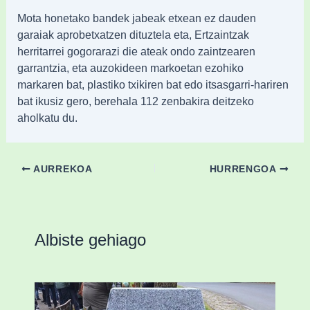
Mota honetako bandek jabeak etxean ez dauden
garaiak aprobetxatzen dituztela eta, Ertzaintzak
herritarrei gogorarazi die ateak ondo zaintzearen
garrantzia, eta auzokideen markoetan ezohiko
markaren bat, plastiko txikiren bat edo itsasgarri-hariren
bat ikusiz gero, berehala 112 zenbakira deitzeko
aholkatu du.
AURREKOA
HURRENGOA
Albiste gehiago