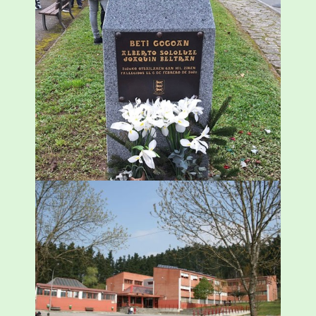
«Azkenengo 40 urteetan Zaldibar jo zuen
ingurumen-hondamendirik larriena»
ESKUALDEA
,
ZALDIBAR
/
2024-02-06
Amorebietak eta Eusko Jaurlaritzak
Urritxen institutu berri bat eraikitzea