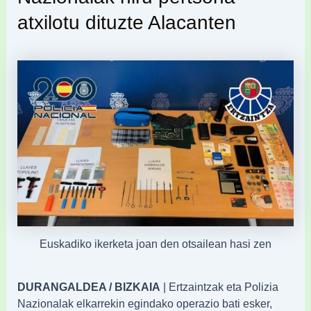
atxilotu dituzte Alacanten
Euskadiko ikerketa joan den otsailean hasi zen
DURANGALDEA / BIZKAIA
| Ertzaintzak eta Polizia
Nazionalak elkarrekin egindako operazio bati esker,