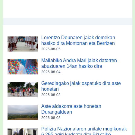
Lorentzo Deunaren jaiak domekan
hasiko dira Montorran eta Berrizen
2026-08-05
Mallabiko Andra Mari jaiak datorren
abuztuaren 14an hasiko dira
2026-08-04
Gerediagako jaiak ospatuko dira aste
honetan
2026-08-03
Aste aldakorra aste honetan
Durangaldean
2026-08-03
Polizia Nazionalaren unitate mugikorrak
6.295 agiri kudeatu ditu Bizkaiko