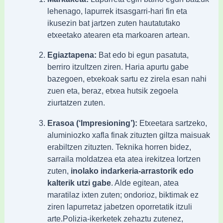
lehenago, lapurrek itsasgarri-hari fin eta
ikusezin bat jartzen zuten hautatutako
etxeetako atearen eta markoaren artean.
Egiaztapena:
Bat edo bi egun pasatuta,
berriro itzultzen ziren. Haria apurtu gabe
bazegoen, etxekoak sartu ez zirela esan nahi
zuen eta, beraz, etxea hutsik zegoela
ziurtatzen zuten.
Erasoa (‘Impresioning’):
Etxeetara sartzeko,
aluminiozko xafla finak zituzten giltza maisuak
erabiltzen zituzten. Teknika horren bidez,
sarraila moldatzea eta atea irekitzea lortzen
zuten,
inolako indarkeria-arrastorik edo
kalterik utzi gabe
. Alde egitean, atea
maratilaz ixten zuten; ondorioz, biktimak ez
ziren lapurretaz jabetzen oporretatik itzuli
arte.
Polizia-ikerketek zehaztu zutenez,