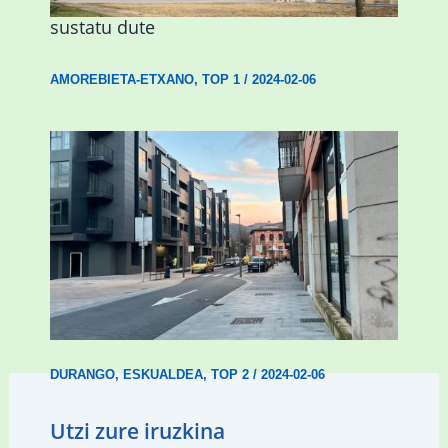
sustatu dute
AMOREBIETA-ETXANO
,
TOP 1
/
2024-02-06
Udal etxebizitza tasatuei buruzko lehen
ordenantza izango du Durangok
DURANGO
,
ESKUALDEA
,
TOP 2
/
2024-02-06
Utzi zure iruzkina