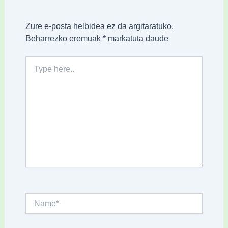
Zure e-posta helbidea ez da argitaratuko.
Beharrezko eremuak
*
markatuta daude
Type
here..
Name*