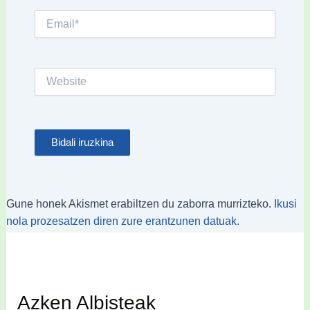
Email*
Website
Gune honek Akismet erabiltzen du zaborra murrizteko.
Ikusi
nola prozesatzen diren zure erantzunen datuak.
Azken Albisteak