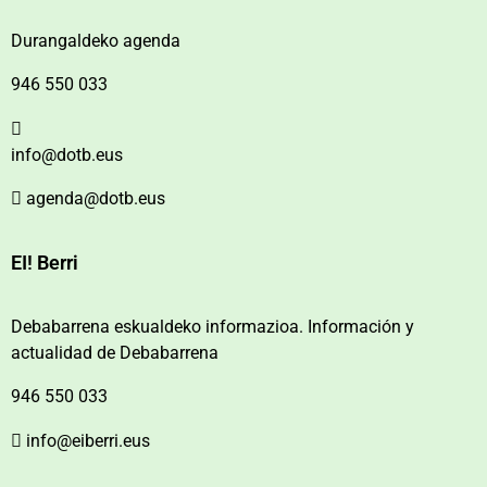
Durangaldeko agenda
946 550 033
info@dotb.eus
agenda@dotb.eus
EI! Berri
Debabarrena eskualdeko informazioa. Información y
actualidad de Debabarrena
946 550 033
info@eiberri.eus