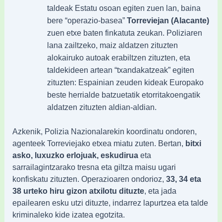
taldeak Estatu osoan egiten zuen lan, baina
Torreviejan (Alacante)
bere “operazio-basea”
zuen etxe baten finkatuta zeukan. Poliziaren
lana zailtzeko, maiz aldatzen zituzten
alokairuko autoak erabiltzen zituzten, eta
taldekideen artean “txandakatzeak” egiten
zituzten: Espainian zeuden kideak Europako
beste herrialde batzuetatik etorritakoengatik
aldatzen zituzten aldian-aldian.
Azkenik, Polizia Nazionalarekin koordinatu ondoren,
agenteek Torreviejako etxea miatu zuten. Bertan,
bitxi
asko, luxuzko erlojuak, eskudirua
eta
sarrailagintzarako tresna eta giltza maisu ugari
konfiskatu zituzten. Operazioaren ondorioz,
33, 34 eta
38 urteko hiru gizon atxilotu dituzte
, eta jada
epailearen esku utzi dituzte, indarrez lapurtzea eta talde
kriminaleko kide izatea egotzita.