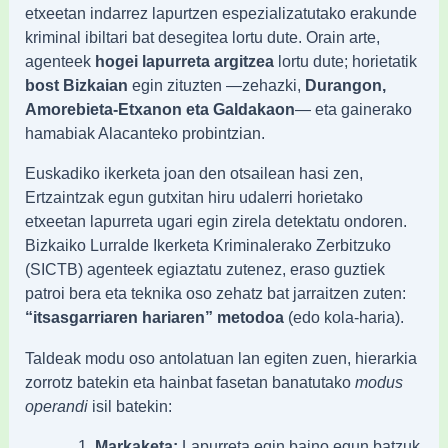
etxeetan indarrez lapurtzen espezializatutako erakunde
kriminal ibiltari bat desegitea lortu dute. Orain arte,
agenteek
hogei lapurreta argitzea
lortu dute; horietatik
bost Bizkaian
egin zituzten —zehazki,
Durangon,
Amorebieta-Etxanon eta Galdakaon
— eta gainerako
hamabiak Alacanteko probintzian.
Euskadiko ikerketa joan den otsailean hasi zen,
Ertzaintzak egun gutxitan hiru udalerri horietako
etxeetan lapurreta ugari egin zirela detektatu ondoren.
Bizkaiko Lurralde Ikerketa Kriminalerako Zerbitzuko
(SICTB) agenteek egiaztatu zutenez, eraso guztiek
patroi bera eta teknika oso zehatz bat jarraitzen zuten:
“itsasgarriaren hariaren” metodoa
(edo kola-haria).
Taldeak modu oso antolatuan lan egiten zuen, hierarkia
zorrotz batekin eta hainbat fasetan banatutako
modus
operandi
isil batekin:
Markaketa:
Lapurreta egin baino egun batzuk