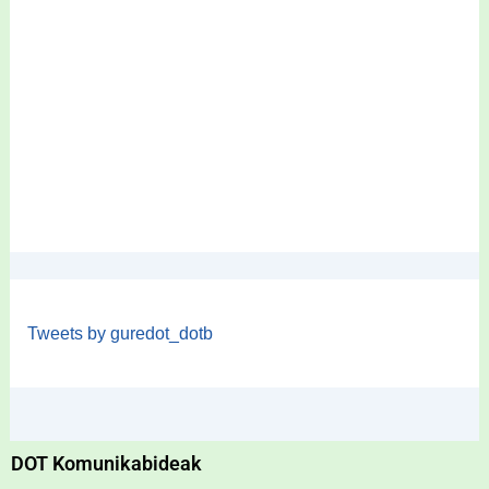
Tweets by guredot_dotb
DOT Komunikabideak