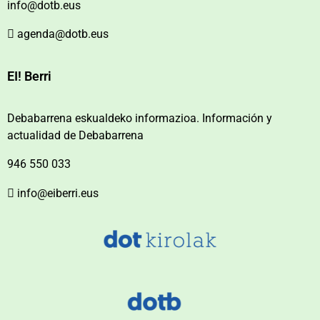
info@dotb.eus
agenda@dotb.eus
EI! Berri
Debabarrena eskualdeko informazioa. Información y
actualidad de Debabarrena
946 550 033
info@eiberri.eus