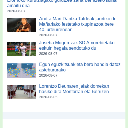
Elorrioko Kurutziagako gurutzea zaharberritzeko lanak
amaitu dira
2026-08-07
Andra Mari Dantza Taldeak jaurtiko du
Mañariako festetako txupinazoa bere
40. urteurrenean
2026-08-07
Joseba Muguruzak SD Amorebietako
eskuin hegala sendotuko du
2026-08-07
Egun eguzkitsuak eta bero handia datoz
astebururako
2026-08-07
Lorentzo Deunaren jaiak domekan
hasiko dira Montorran eta Berrizen
2026-08-05