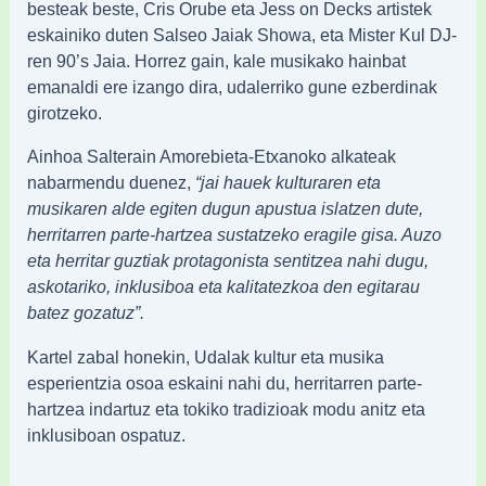
besteak beste, Cris Orube eta Jess on Decks artistek
eskainiko duten Salseo Jaiak Showa, eta Mister Kul DJ-
ren 90’s Jaia. Horrez gain, kale musikako hainbat
emanaldi ere izango dira, udalerriko gune ezberdinak
girotzeko.
Ainhoa Salterain Amorebieta-Etxanoko alkateak
nabarmendu duenez,
“jai hauek kulturaren eta
musikaren alde egiten dugun apustua islatzen dute,
herritarren parte-hartzea sustatzeko eragile gisa. Auzo
eta herritar guztiak protagonista sentitzea nahi dugu,
askotariko, inklusiboa eta kalitatezkoa den egitarau
batez gozatuz”.
Kartel zabal honekin, Udalak kultur eta musika
esperientzia osoa eskaini nahi du, herritarren parte-
hartzea indartuz eta tokiko tradizioak modu anitz eta
inklusiboan ospatuz.