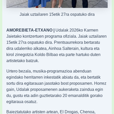
Jaiak uztailaren 15etik 27ra ospatuko dira
AMOREBIETA-ETXANO |
Udalak 2026ko Karmen
Jaietako kontzertuen programa ofiziala. Jaiak uztailaren
15etik 27ra ospatuko dira. Prentsaurrekora bertaratu
dira udalerriko alkatea, Ainhoa Salterain, kultura eta
kirol zinegotzia Koldo Bilbao eta parte hartuko duten
artistetako batzuk.
Urtero bezala, musika-programazioa abenduan
egindako herritarren inkestatik abiatu da, eta bertatik
sortu dira egitarauan jasotako bost proposamen. Horrez
gain, Udalak proposamenen aukeraketa zaindua egin
du, gustu eta adin guztietarako 20 emanalditik gorako
egitaraua osatuz.
Baieztatutako artisten artean, El Drogas, Chenoa,