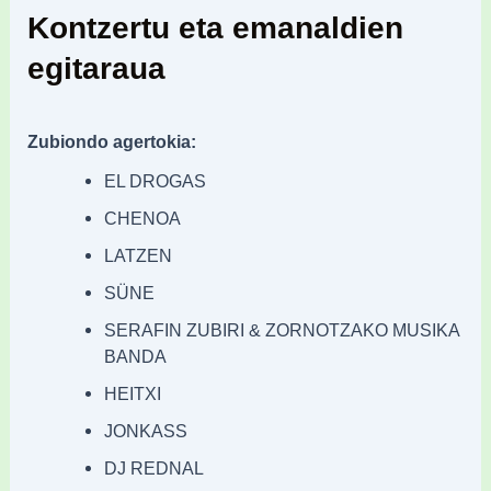
Kontzertu eta emanaldien
egitaraua
Zubiondo agertokia:
EL DROGAS
CHENOA
LATZEN
SÜNE
SERAFIN ZUBIRI & ZORNOTZAKO MUSIKA
BANDA
HEITXI
JONKASS
DJ REDNAL