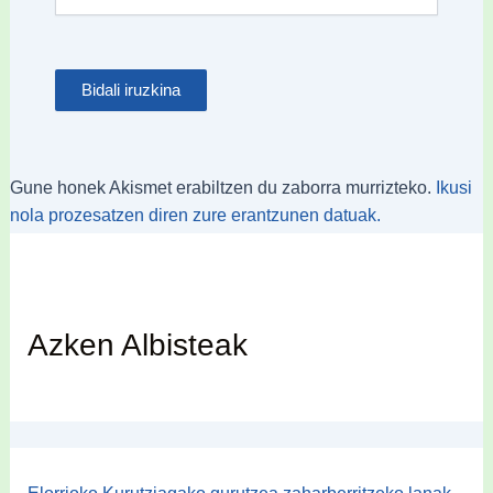
Gune honek Akismet erabiltzen du zaborra murrizteko.
Ikusi
nola prozesatzen diren zure erantzunen datuak.
Azken Albisteak