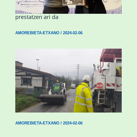
Amorebieta musikaz, kolorez eta
alaitasunez beteriko inauterietarako
prestatzen ari da
AMOREBIETA-ETXANO
/
2024-02-06
Amorebieta-Etxanok auzoak hobetzeko
plan integrala ezarri du
AMOREBIETA-ETXANO
/
2024-02-06