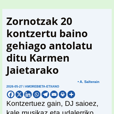
Zornotzak 20
kontzertu baino
gehiago antolatu
ditu Karmen
Jaietarako
• A. Salterain
2026-05-27
/
AMOREBIETA-ETXANO
Kontzertuez gain, DJ saioez,
kale musikaz eta udalerriko