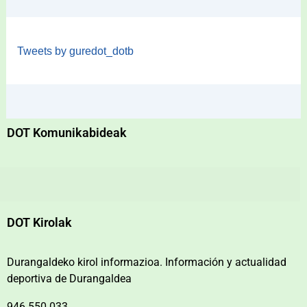
Tweets by guredot_dotb
DOT Komunikabideak
DOT Kirolak
Durangaldeko kirol informazioa. Información y actualidad
deportiva de Durangaldea
946 550 033