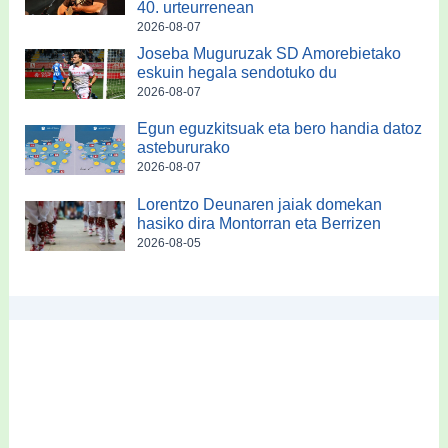
40. urteurrenean
2026-08-07
Joseba Muguruzak SD Amorebietako
eskuin hegala sendotuko du
2026-08-07
Egun eguzkitsuak eta bero handia datoz
astebururako
2026-08-07
Lorentzo Deunaren jaiak domekan
hasiko dira Montorran eta Berrizen
2026-08-05