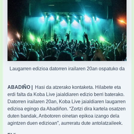
Laugarren edizioa datorren irailaren 20an ospatuko da
ABADIÑO |
Hasi da atzerako kontaketa. Hilabete eta
erdi falta da Koba Live jaialdiaren edizio berri baterako.
Datorren irailaren 20an, Koba Live jaialdiaren laugarren
edizioa egingo da Abadiñon. “Zortzi dira kartela osatzen
duten bandak, Anbotoren oinetan epikoa izango dela
agintzen duen edizioan”, aurreratu dute antolatzaileek.