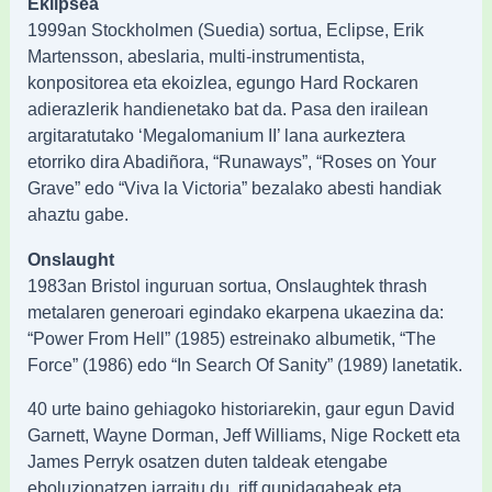
Eklipsea
1999an Stockholmen (Suedia) sortua, Eclipse, Erik
Martensson, abeslaria, multi-instrumentista,
konpositorea eta ekoizlea, egungo Hard Rockaren
adierazlerik handienetako bat da. Pasa den irailean
argitaratutako ‘Megalomanium II’ lana aurkeztera
etorriko dira Abadiñora, “Runaways”, “Roses on Your
Grave” edo “Viva la Victoria” bezalako abesti handiak
ahaztu gabe.
Onslaught
1983an Bristol inguruan sortua, Onslaughtek thrash
metalaren generoari egindako ekarpena ukaezina da:
“Power From Hell” (1985) estreinako albumetik, “The
Force” (1986) edo “In Search Of Sanity” (1989) lanetatik.
40 urte baino gehiagoko historiarekin, gaur egun David
Garnett, Wayne Dorman, Jeff Williams, Nige Rockett eta
James Perryk osatzen duten taldeak etengabe
eboluzionatzen jarraitu du, riff gupidagabeak eta