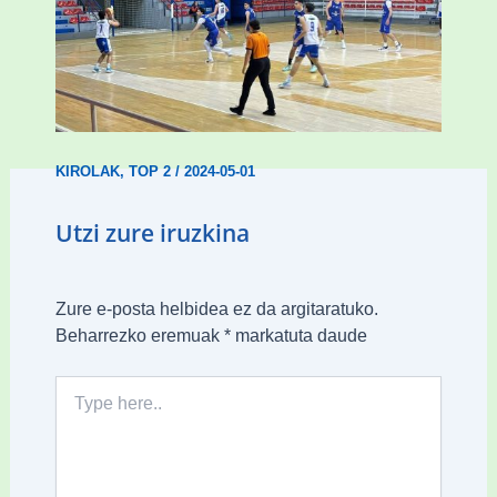
Gizonezkoen Tabirakoren garaipen
erosoa Unamunoren aurka (59-77)
KIROLAK
,
TOP 2
/
2024-05-01
Utzi zure iruzkina
Zure e-posta helbidea ez da argitaratuko.
Beharrezko eremuak
*
markatuta daude
Type
here..