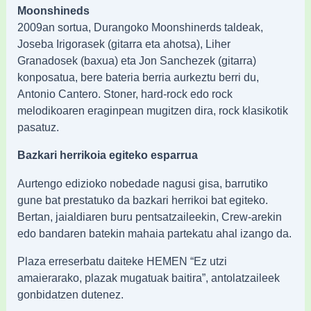
Moonshineds
2009an sortua, Durangoko Moonshinerds taldeak,
Joseba Irigorasek (gitarra eta ahotsa), Liher
Granadosek (baxua) eta Jon Sanchezek (gitarra)
konposatua, bere bateria berria aurkeztu berri du,
Antonio Cantero. Stoner, hard-rock edo rock
melodikoaren eraginpean mugitzen dira, rock klasikotik
pasatuz.
Bazkari herrikoia egiteko esparrua
Aurtengo edizioko nobedade nagusi gisa, barrutiko
gune bat prestatuko da bazkari herrikoi bat egiteko.
Bertan, jaialdiaren buru pentsatzaileekin, Crew-arekin
edo bandaren batekin mahaia partekatu ahal izango da.
Plaza erreserbatu daiteke HEMEN “Ez utzi
amaierarako, plazak mugatuak baitira”, antolatzaileek
gonbidatzen dutenez.