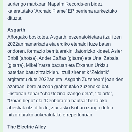
aurtengo martxoan Napalm Records-en bidez
kaleratutako ‘Archaic Flame’ EP berriena aurkeztuko
dituzte.
Asgarth
Añorgako boskotea, Asgarth, eszenatokietara itzuli zen
2022an hamarkada eta erdiko etenaldi luze baten
ondoren, formazio berrituarekin. Jatorrizko kideei, Asier
Enbil (ahotsa), Ander Cañas (gitarra) eta Unai Zabala
(gitarra), Mikel Yarza baxuan eta Etxahun Urkizu
baterian batu zitzaizkien. Itzuli zirenetik ‘Zeldatik’
argitaratu dute 2022an eta ‘Asgarth Zuzenean’ joan den
azaroan, bere auzoan grabatutako zuzeneko bat.
Historian zehar “Ahaztezina izango dela”, “Ito arte”,
“Goian bego” eta “Denboraren hautsa” bezalako
abestiak utzi dituzte, ziur asko Koban izango duten
hitzordurako aukeratutako errepertorioan.
The Electric Alley