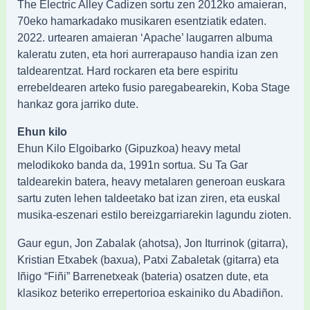
The Electric Alley Cadizen sortu zen 2012ko amaieran,
70eko hamarkadako musikaren esentziatik edaten.
2022. urtearen amaieran ‘Apache’ laugarren albuma
kaleratu zuten, eta hori aurrerapauso handia izan zen
taldearentzat. Hard rockaren eta bere espiritu
errebeldearen arteko fusio paregabearekin, Koba Stage
hankaz gora jarriko dute.
Ehun kilo
Ehun Kilo Elgoibarko (Gipuzkoa) heavy metal
melodikoko banda da, 1991n sortua. Su Ta Gar
taldearekin batera, heavy metalaren generoan euskara
sartu zuten lehen taldeetako bat izan ziren, eta euskal
musika-eszenari estilo bereizgarriarekin lagundu zioten.
Gaur egun, Jon Zabalak (ahotsa), Jon Iturrinok (gitarra),
Kristian Etxabek (baxua), Patxi Zabaletak (gitarra) eta
Iñigo “Fiñi” Barrenetxeak (bateria) osatzen dute, eta
klasikoz beteriko errepertorioa eskainiko du Abadiñon.