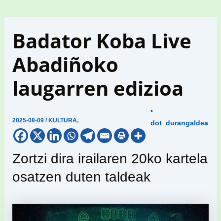
Badator Koba Live
Abadiñoko
laugarren edizioa
•
2025-08-09
/
KULTURA
,
dot_durangaldea
Zortzi dira irailaren 20ko kartela
osatzen duten taldeak