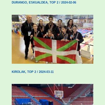
DURANGO
,
ESKUALDEA
,
TOP 2
/
2024-02-06
Wadokan garaile Espainiako txapelketan
14 dominarekin
KIROLAK
,
TOP 2
/
2024-03-11