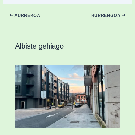
AURREKOA
HURRENGOA
Albiste gehiago
Udal etxebizitza tasatuei buruzko lehen
ordenantza izango du Durangok