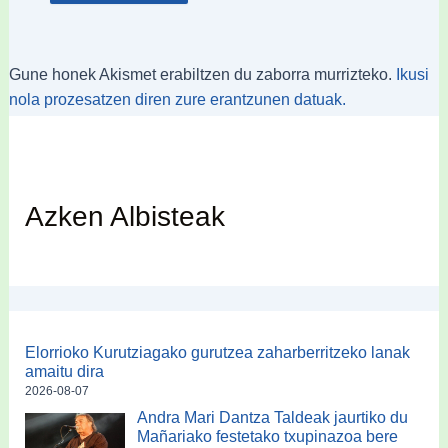
Gune honek Akismet erabiltzen du zaborra murrizteko.
Ikusi
nola prozesatzen diren zure erantzunen datuak.
Azken Albisteak
Elorrioko Kurutziagako gurutzea zaharberritzeko lanak
amaitu dira
2026-08-07
Andra Mari Dantza Taldeak jaurtiko du
Mañariako festetako txupinazoa bere