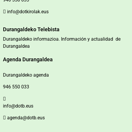
info@dotkirolak.eus
Durangaldeko Telebista
Durangaldeko informazioa. Información y actualidad de
Durangaldea
Agenda Durangaldea
Durangaldeko agenda
946 550 033
info@dotb.eus
agenda@dotb.eus