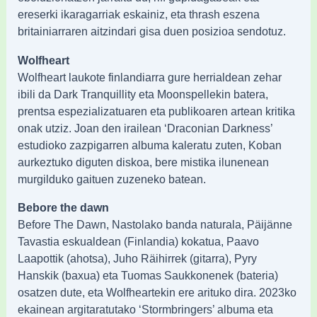
ereserki ikaragarriak eskainiz, eta thrash eszena
britainiarraren aitzindari gisa duen posizioa sendotuz.
Wolfheart
Wolfheart laukote finlandiarra gure herrialdean zehar
ibili da Dark Tranquillity eta Moonspellekin batera,
prentsa espezializatuaren eta publikoaren artean kritika
onak utziz. Joan den irailean ‘Draconian Darkness’
estudioko zazpigarren albuma kaleratu zuten, Koban
aurkeztuko diguten diskoa, bere mistika ilunenean
murgilduko gaituen zuzeneko batean.
Bebore the dawn
Before The Dawn, Nastolako banda naturala, Päijänne
Tavastia eskualdean (Finlandia) kokatua, Paavo
Laapottik (ahotsa), Juho Räihirrek (gitarra), Pyry
Hanskik (baxua) eta Tuomas Saukkonenek (bateria)
osatzen dute, eta Wolfheartekin ere arituko dira. 2023ko
ekainean argitaratutako ‘Stormbringers’ albuma eta