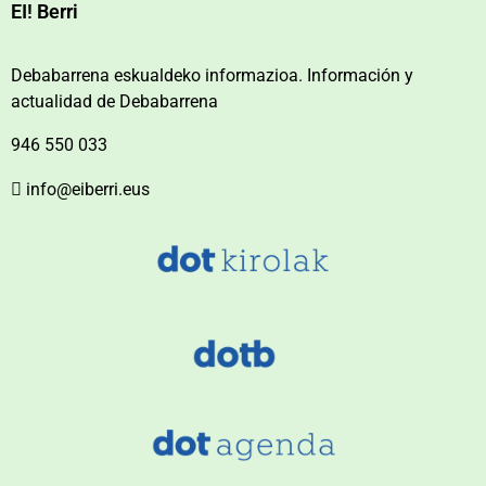
EI! Berri
Debabarrena eskualdeko informazioa. Información y
actualidad de Debabarrena
946 550 033
info@eiberri.eus