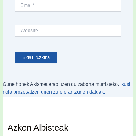
Email*
Website
Gune honek Akismet erabiltzen du zaborra murrizteko.
Ikusi
nola prozesatzen diren zure erantzunen datuak.
Azken Albisteak