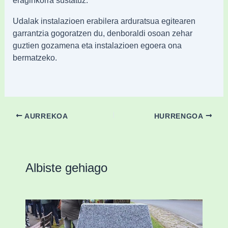
eraginkorra sustatuz.
Udalak instalazioen erabilera arduratsua egitearen
garrantzia gogoratzen du, denboraldi osoan zehar
guztien gozamena eta instalazioen egoera ona
bermatzeko.
AURREKOA
HURRENGOA
Albiste gehiago