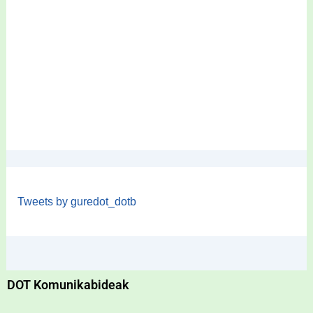
Tweets by guredot_dotb
DOT Komunikabideak