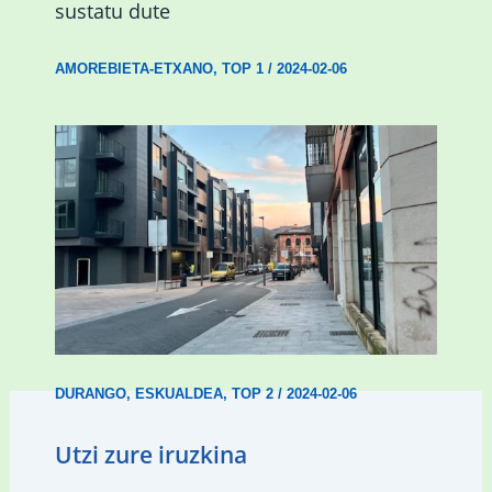
sustatu dute
AMOREBIETA-ETXANO
,
TOP 1
/
2024-02-06
Udal etxebizitza tasatuei buruzko lehen
ordenantza izango du Durangok
DURANGO
,
ESKUALDEA
,
TOP 2
/
2024-02-06
Utzi zure iruzkina