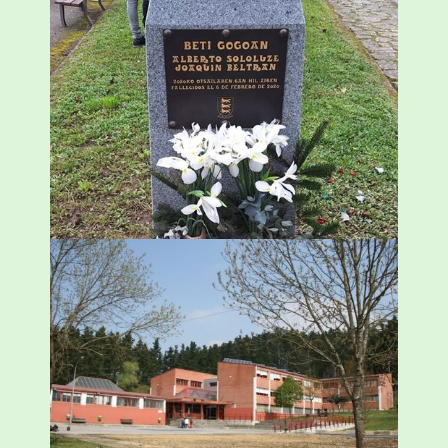
«Azkenengo 40 urteetan Zaldibar jo zuen
ingurumen-hondamendirik larriena»
ESKUALDEA
,
ZALDIBAR
/
2024-02-06
Amorebietak eta Eusko Jaurlaritzak
Urritxen institutu berri bat eraikitzea