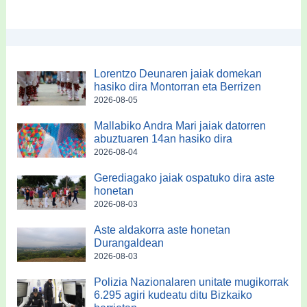
Lorentzo Deunaren jaiak domekan
hasiko dira Montorran eta Berrizen
2026-08-05
Mallabiko Andra Mari jaiak datorren
abuztuaren 14an hasiko dira
2026-08-04
Gerediagako jaiak ospatuko dira aste
honetan
2026-08-03
Aste aldakorra aste honetan
Durangaldean
2026-08-03
Polizia Nazionalaren unitate mugikorrak
6.295 agiri kudeatu ditu Bizkaiko