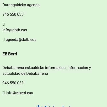
Durangaldeko agenda
946 550 033
info@dotb.eus
agenda@dotb.eus
EI! Berri
Debabarrena eskualdeko informazioa. Información y
actualidad de Debabarrena
946 550 033
info@eiberri.eus