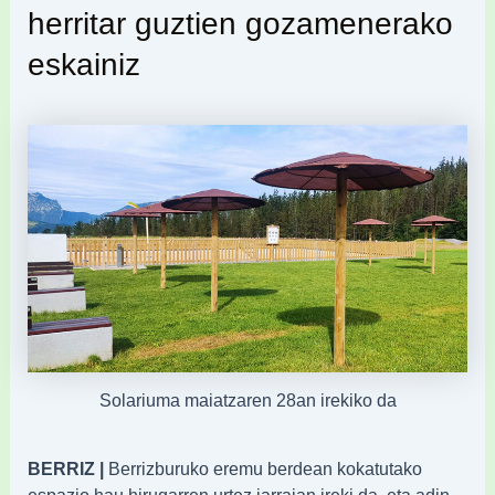
herritar guztien gozamenerako
eskainiz
Solariuma maiatzaren 28an irekiko da
BERRIZ |
Berrizburuko eremu berdean kokatutako
espazio hau hirugarren urtez jarraian ireki da, eta adin