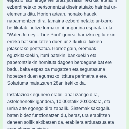
ezberdinetako pertsonentzat diseinatutako hainbat ur-
elementu ditu. Horien artean, honako hauek
nabarmentzen dira: tamaina ezberdinetako ur-txorro
bertikalak, helize formako bi ur-gortina espiralak eta
“Water Jorney – Tide Pool” gunea, harrizko egiturekin
erreka bat simulatzen duen ur-zirkuitua, txikien
jolaserako pentsatua. Horrez gain, eremuak
eguzkitakoekin, iturri batekin, bankuekin eta
paperontziekin hornituta dagoen berdegune bat ere
badu, baita espazioa mugatzen eta segurtasuna
hobetzen duen egurrezko itxitura perimetrala ere.
Solariuma maiatzaren 28an irekiko da.
Instalazioak egunero erabili ahal izango dira,
astelehenetik igandera, 10:00etatik 20:00etara, eta
urrira arte egongo dira zabalik. Sistemak sakagailu
baten bidez funtzionatzen du, beraz, ura erabiltzen
denean soilik aktibatzen da, erabilera arduratsua eta