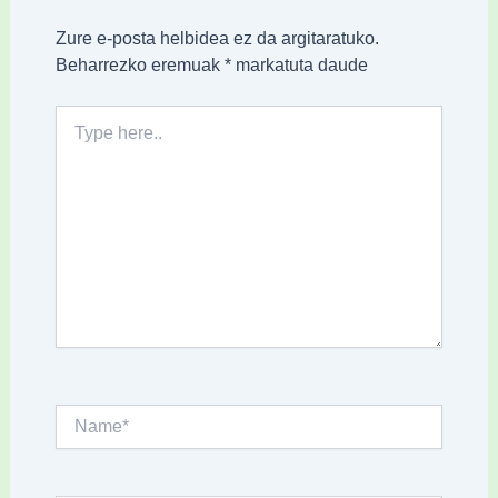
Zure e-posta helbidea ez da argitaratuko.
Beharrezko eremuak
*
markatuta daude
Type
here..
Name*