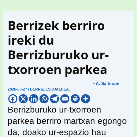
Berrizek berriro
ireki du
Berrizburuko ur-
txorroen parkea
• A. Salterain
2026-05-27
/
BERRIZ
,
ESKUALDEA
,
Berrizburuko ur-txorroen
parkea berriro martxan egongo
da, doako ur-espazio hau