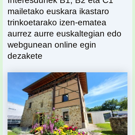
Interesdunek B1, B2 eta C1
mailetako euskara ikastaro
trinkoetarako izen-ematea
aurrez aurre euskaltegian edo
webgunean online egin
dezakete