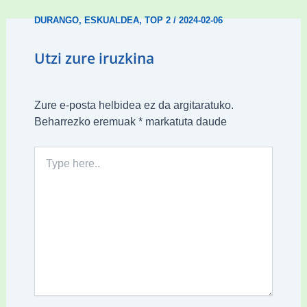
DURANGO
,
ESKUALDEA
,
TOP 2
/
2024-02-06
Utzi zure iruzkina
Zure e-posta helbidea ez da argitaratuko.
Beharrezko eremuak
*
markatuta daude
Type
here..