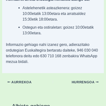
Astelehenetik asteazkenera: goizez
10:00etatik 13:00etara eta arratsaldez
15:30etik 18:00etara.
Ostegun eta ostiraletan: goizez 10:00etatik
13:00etara.
Informazio gehiago nahi izanez gero, adierazitako
ordutegian Euskaltegira bertaratu daiteke, 946 030 040
telefonora deitu edo 630 710 168 zenbakira WhatsApp
mezua bidali.
AURREKOA
HURRENGOA