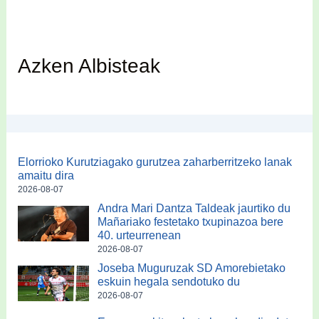
Azken Albisteak
Elorrioko Kurutziagako gurutzea zaharberritzeko lanak
amaitu dira
2026-08-07
Andra Mari Dantza Taldeak jaurtiko du
Mañariako festetako txupinazoa bere
40. urteurrenean
2026-08-07
Joseba Muguruzak SD Amorebietako
eskuin hegala sendotuko du
2026-08-07