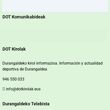
DOT Komunikabideak
DOT Kirolak
Durangaldeko kirol informazioa. Información y actualidad
deportiva de Durangaldea
946 550 033
info@dotkirolak.eus
Durangaldeko Telebista