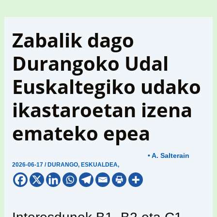
Zabalik dago
Durangoko Udal
Euskaltegiko udako
ikastaroetan izena
emateko epea
• A. Salterain
2026-06-17
/
DURANGO
,
ESKUALDEA
,