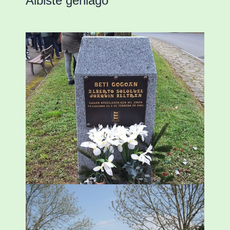
Albiste gehiago
«Azkenengo 40 urteetan Zaldibar jo zuen
ingurumen-hondamendirik larriena»
ESKUALDEA
,
ZALDIBAR
/
2024-02-06