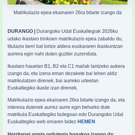
Matrikulazio epea ekainaren 26ra bitarte izango da
DURANGO |
Durangoko Udal Euskaltegiak 2026ko
udako ikastaro trinkoen matrikulazio epea zabaldu du,
titulazio berri bat lortze aldera euskararen ikaskuntzan
aurrera egin nahi duten guztiei zuzenduta.
Ikastaro hauetan B1, B2 eta C1 mailak lantzeko aukera
izango da, eta izena eman dezakete bai lehen aldiz
matrikulatzen direnek, bai aurreko urteetan
Euskaltegiko ikasle izan direnek.
Matrikulazio epea ekainaren 26ra bitarte izango da, eta
interesa dutenek aurrez aurre egin beharko dute
matrikula Euskaltegiko bulegoan edo Durangoko Udal
Euskaltegiko web orriaren bidez
HEMEN
Herritarrei arreta ordutegia honakoa izango da: