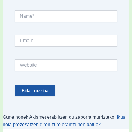
Name*
Email*
Website
Gune honek Akismet erabiltzen du zaborra murrizteko.
Ikusi
nola prozesatzen diren zure erantzunen datuak.