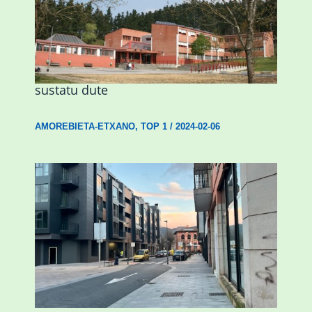
Amorebietak eta Eusko Jaurlaritzak
Urritxen institutu berri bat eraikitzea
sustatu dute
AMOREBIETA-ETXANO
,
TOP 1
/
2024-02-06
Udal etxebizitza tasatuei buruzko lehen
ordenantza izango du Durangok