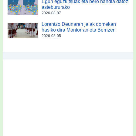
Egun eguzkitsuak eta bero handia datoz
astebururako
2026-08-07
Lorentzo Deunaren jaiak domekan
hasiko dira Montorran eta Berrizen
2026-08-05