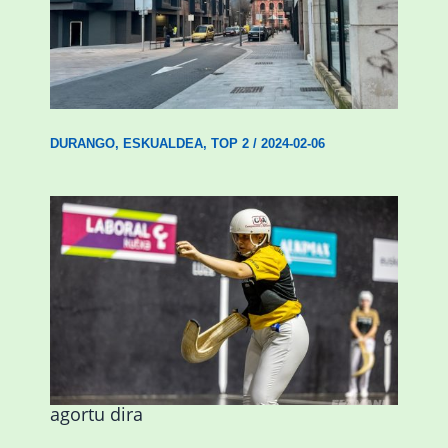
Udal etxebizitza tasatuei buruzko lehen
ordenantza izango du Durangok
DURANGO
,
ESKUALDEA
,
TOP 2
/
2024-02-06
Astelehenean Durangon jokatuko den
emakumezkoen zesta finaleko sarrerak
agortu dira