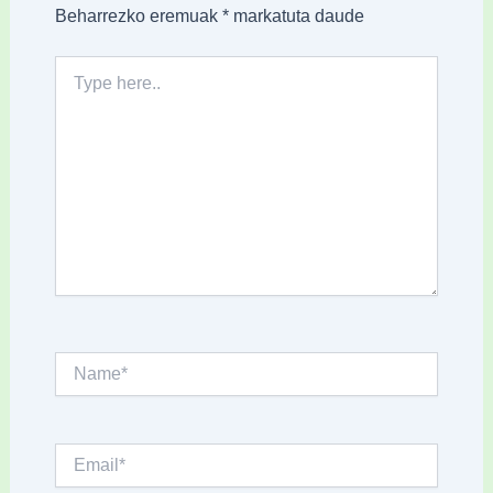
Beharrezko eremuak
*
markatuta daude
Type
here..
Name*
Email*