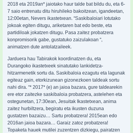
2018 eta 2019an* jaiotako haur talde bat bildu du, eta 6-
7 saio entrenatu ditu hiruhileko bakoitzean, igandeetan,
12:00etan, Nevers ikastetxean. “Saskibaloiari lotutako
jokoak egiten ditugu, ariketaren bat edo beste, eta
partidiloak jokatzen ditugu. Pasa zaitez probatzera
konpromisorik gabe, gustatuko zaizulakoan “,
animatzen dute antolatzaileek.
Jarduera hau Tabirakok koordinatzen du, eta
Durangoko ikastetxeek sinatutako lankidetza-
hitzarmenetik sortu da. Saskibaloia ezagutu eta lagunak
egiteaz gain, etorkizunean gizonezkoen taldeak sortu
nahi dira. “* 2017* (e) an jaioa bazara, gure taldearekin
ere etor zaitezke saskibaloia probatzera, astelehen eta
ostegunetan, 17:30ean, Jesuitak Ikastetxean, anima
zaitez hurbiltzera, begiratu eta ikusten duzuna
gustatzen bazaizu… Sartu probatzera! 2015ean edo
2016an jaioa bazara… Garaiz zatoz probatzera!
Topaketa hauek mutilei zuzentzen dizkiegu, pairatzen