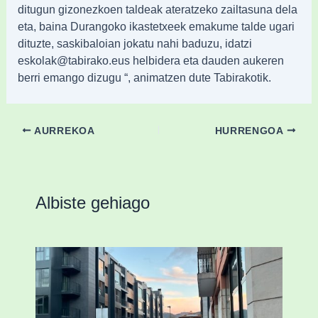
ditugun gizonezkoen taldeak ateratzeko zailtasuna dela
eta, baina Durangoko ikastetxeek emakume talde ugari
dituzte, saskibaloian jokatu nahi baduzu, idatzi
eskolak@tabirako.eus helbidera eta dauden aukeren
berri emango dizugu “, animatzen dute Tabirakotik.
AURREKOA
HURRENGOA
Albiste gehiago