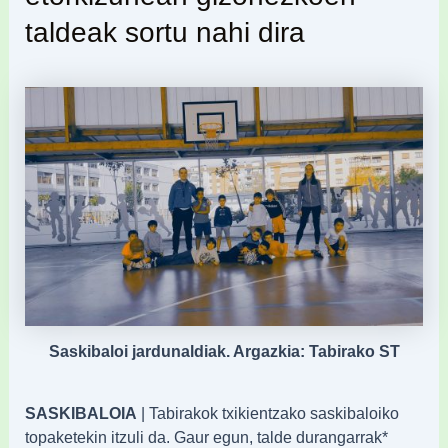
taldeak sortu nahi dira
Saskibaloi jardunaldiak. Argazkia: Tabirako ST
SASKIBALOIA
| Tabirakok txikientzako saskibaloiko
topaketekin itzuli da. Gaur egun, talde durangarrak*