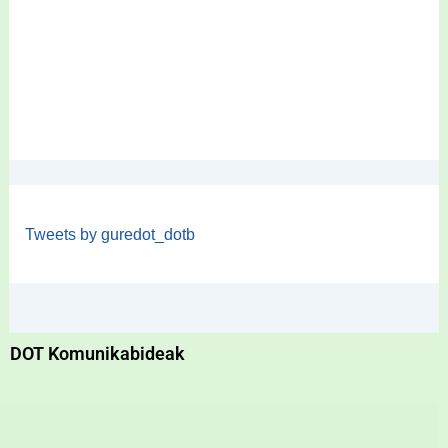
Tweets by guredot_dotb
DOT Komunikabideak