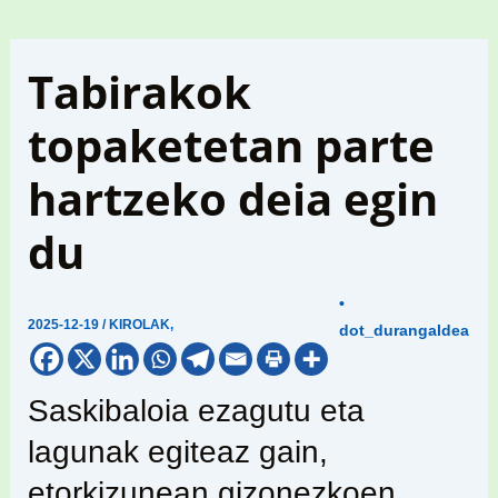
Tabirakok
topaketetan parte
hartzeko deia egin
du
•
2025-12-19
/
KIROLAK
,
dot_durangaldea
Saskibaloia ezagutu eta
lagunak egiteaz gain,
etorkizunean gizonezkoen