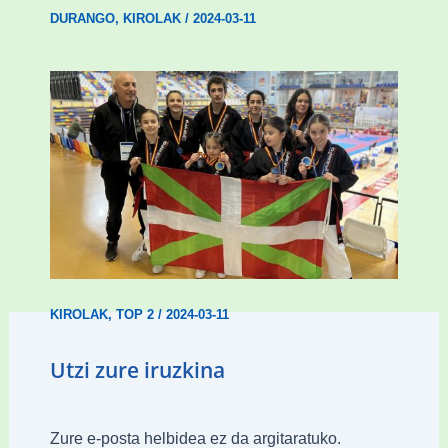
DURANGO
,
KIROLAK
/
2024-03-11
Wadokan garaile Espainiako txapelketan
14 dominarekin
KIROLAK
,
TOP 2
/
2024-03-11
Utzi zure iruzkina
Zure e-posta helbidea ez da argitaratuko.