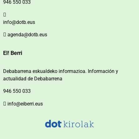
946 550 033
info@dotb.eus
agenda@dotb.eus
EI! Berri
Debabarrena eskualdeko informazioa. Información y
actualidad de Debabarrena
946 550 033
info@eiberri.eus