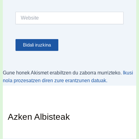
Website
Gune honek Akismet erabiltzen du zaborra murrizteko.
Ikusi
nola prozesatzen diren zure erantzunen datuak.
Azken Albisteak