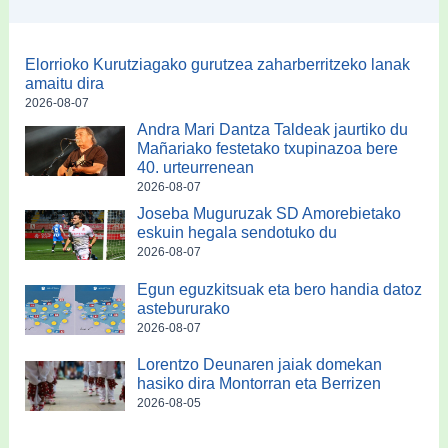
Elorrioko Kurutziagako gurutzea zaharberritzeko lanak
amaitu dira
2026-08-07
Andra Mari Dantza Taldeak jaurtiko du
Mañariako festetako txupinazoa bere
40. urteurrenean
2026-08-07
Joseba Muguruzak SD Amorebietako
eskuin hegala sendotuko du
2026-08-07
Egun eguzkitsuak eta bero handia datoz
astebururako
2026-08-07
Lorentzo Deunaren jaiak domekan
hasiko dira Montorran eta Berrizen
2026-08-05