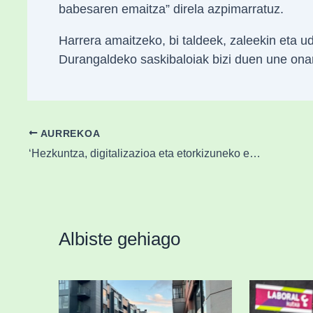
babesaren emaitza” direla azpimarratuz.
Harrera amaitzeko, bi taldeek, zaleekin eta ud
Durangaldeko saskibaloiak bizi duen une ona
AURREKOA
‘Hezkuntza, digitalizazioa eta etorkizuneko erronkak’ hitzaldia Durangon
Albiste gehiago