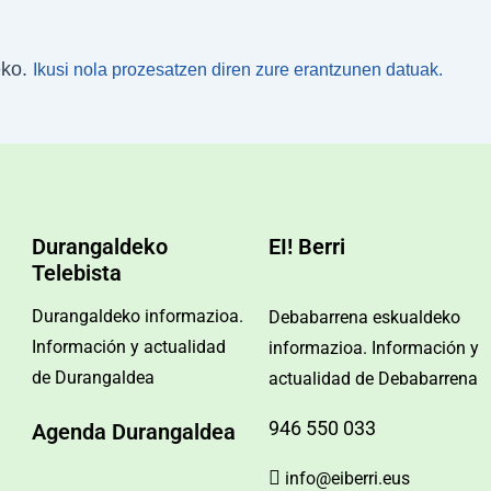
eko.
Ikusi nola prozesatzen diren zure erantzunen datuak.
Durangaldeko
EI! Berri
Telebista
Durangaldeko informazioa.
Debabarrena eskualdeko
Información y actualidad
informazioa. Información y
de Durangaldea
actualidad de Debabarrena
946 550 033
Agenda Durangaldea
info@eiberri.eus