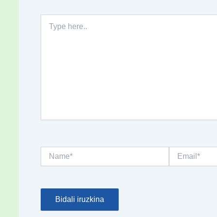
Type
here..
Name*
Email*