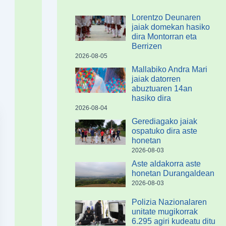
Lorentzo Deunaren
jaiak domekan hasiko
dira Montorran eta
Berrizen
2026-08-05
Mallabiko Andra Mari
jaiak datorren
abuztuaren 14an
hasiko dira
2026-08-04
Gerediagako jaiak
ospatuko dira aste
honetan
2026-08-03
Aste aldakorra aste
honetan Durangaldean
2026-08-03
Polizia Nazionalaren
unitate mugikorrak
6.295 agiri kudeatu ditu