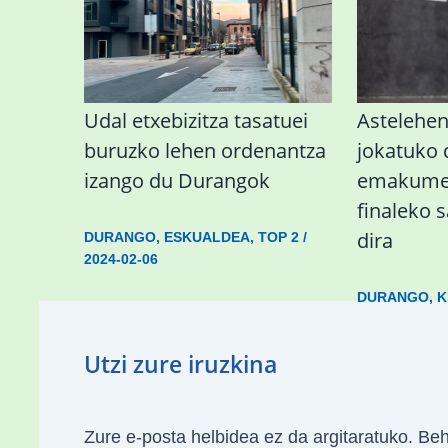
Udal etxebizitza tasatuei
Astelehe
buruzko lehen ordenantza
jokatuko
izango du Durangok
emakumez
finaleko 
dira
DURANGO
,
ESKUALDEA
,
TOP 2
/
2024-02-06
DURANGO
,
K
Utzi zure iruzkina
Zure e-posta helbidea ez da argitaratuko.
Beh