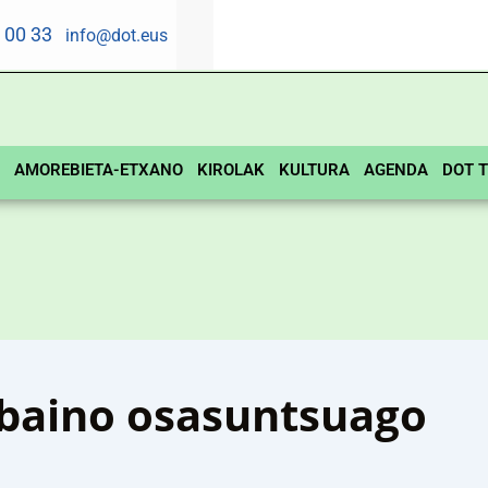
5 00 33
info@dot.eus
AMOREBIETA-ETXANO
KIROLAK
KULTURA
AGENDA
DOT T
z baino osasuntsuago