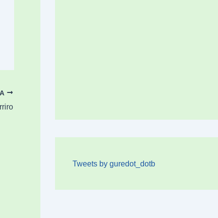
OA
riro
Tweets by guredot_dotb