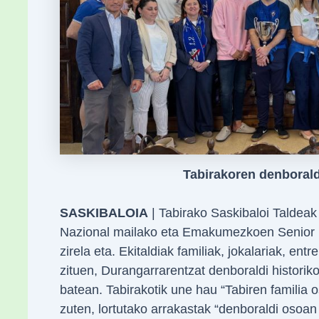
Tabirakoren denborald
SASKIBALOIA
| Tabirako Saskibaloi Taldeak
Nazional mailako eta Emakumezkoen Senior Be
zirela eta. Ekitaldiak familiak, jokalariak, en
zituen, Durangarrarentzat denboraldi historiko
batean. Tabirakotik une hau “Tabiren familia 
zuten, lortutako arrakastak “denboraldi osoa