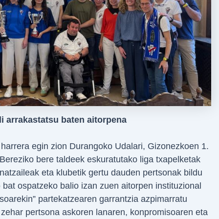
i arrakastatsu baten aitorpena
 harrera egin zion Durangoko Udalari, Gizonezkoen 1.
reziko bere taldeek eskuratutako liga txapelketak
trenatzaileak eta klubetik gertu dauden pertsonak bildu
 bat ospatzeko balio izan zuen aitorpen instituzional
osoarekin” partekatzearen garrantzia azpimarratu
n zehar pertsona askoren lanaren, konpromisoaren eta