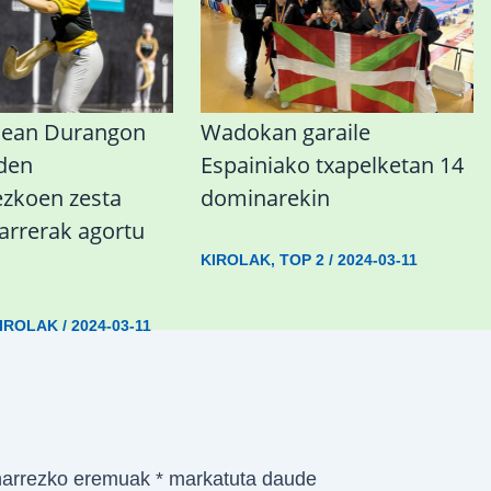
nean Durangon
Wadokan garaile
 den
Espainiako txapelketan 14
koen zesta
dominarekin
sarrerak agortu
KIROLAK
,
TOP 2
/
2024-03-11
IROLAK
/
2024-03-11
arrezko eremuak
*
markatuta daude