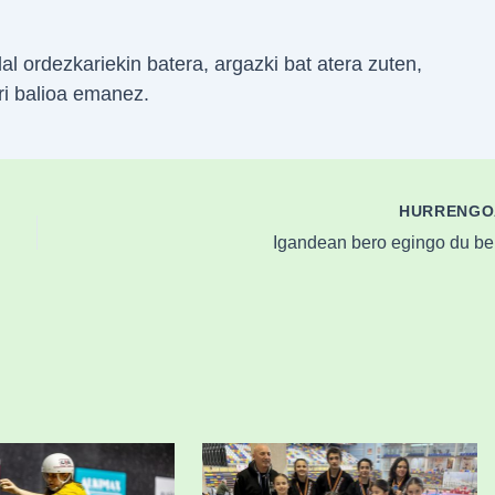
al ordezkariekin batera, argazki bat atera zuten,
ri balioa emanez.
HURRENG
Igandean bero egingo du ber