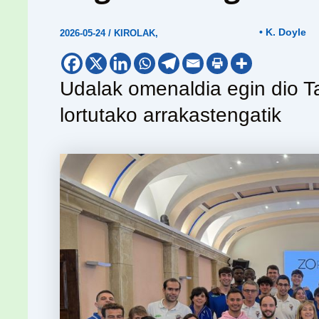
• K. Doyle
2026-05-24
/
KIROLAK
,
Udalak omenaldia egin dio Ta
lortutako arrakastengatik