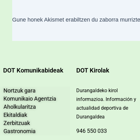
Gune honek Akismet erabiltzen du zaborra murrizt
DOT Komunikabideak
DOT Kirolak
Nortzuk gara
Durangaldeko kirol
Komunikaio Agentzia
informazioa. Información y
Aholkularitza
actualidad deportiva de
Ekitaldiak
Durangaldea
Zerbitzuak
946 550 033
Gastronomia