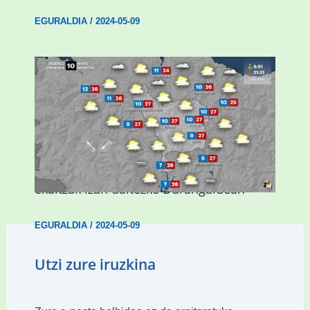
EGURALDIA
/
2024-05-09
Asteburuan 25 gradu baino gehiago eta
ekaitzak izan daitezke Durangaldean
EGURALDIA
/
2024-05-09
Utzi zure iruzkina