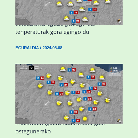
Eguraldiak hobera egingo du gaur,
asteazkena, eguzki gehiago eta
tenperaturak gora egingo du
EGURALDIA
/
2024-05-08
Giro eguzkitsua eta tenperatura
maximoen igoera nabarmena gaur
ostegunerako