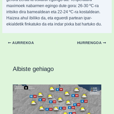
maximoek nabarmen egingo dute gora: 26-30 ºC-ra
iritsiko dira barnealdean eta 22-24 ºC-ra kostaldean.
Haizea ahul ibiliko da, eta eguerdi partean ipar-
ekialdetik finkatuko da eta indar pixka bat hartuko du.
AURREKOA
HURRENGOA
Albiste gehiago