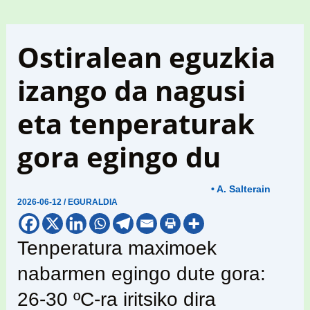
Ostiralean eguzkia
izango da nagusi
eta tenperaturak
gora egingo du
• A. Salterain
2026-06-12
/
EGURALDIA
Tenperatura maximoek
nabarmen egingo dute gora:
26-30 ºC-ra iritsiko dira