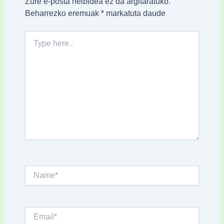
Zure e-posta helbidea ez da argitaratuko.
Beharrezko eremuak
*
markatuta daude
Type
here..
Name*
Email*