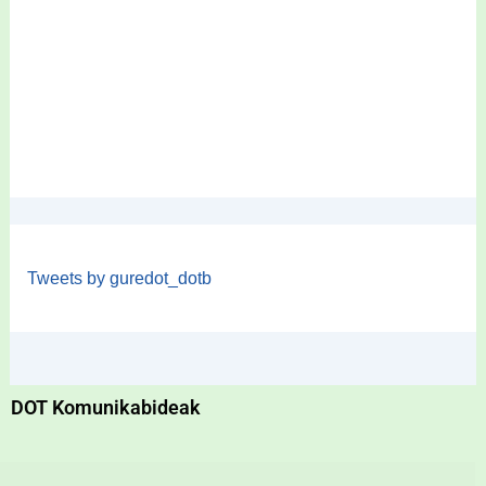
Tweets by guredot_dotb
DOT Komunikabideak