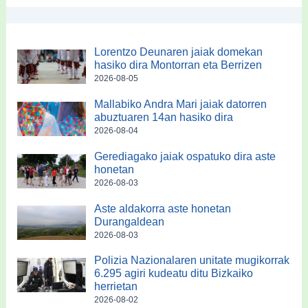
Lorentzo Deunaren jaiak domekan
hasiko dira Montorran eta Berrizen
2026-08-05
Mallabiko Andra Mari jaiak datorren
abuztuaren 14an hasiko dira
2026-08-04
Gerediagako jaiak ospatuko dira aste
honetan
2026-08-03
Aste aldakorra aste honetan
Durangaldean
2026-08-03
Polizia Nazionalaren unitate mugikorrak
6.295 agiri kudeatu ditu Bizkaiko
herrietan
2026-08-02