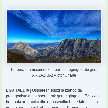
Tenperatura maximoek nabarmen egingo dute gora
ARGAZKIA: Victor Uriarte
EGURALDIA |
Ostiralean eguzkia izango da
protagonista eta tenperaturak gora egingo du. Eguzkiak
berehala xurgatuko ditu egunsentiko behe-lainoak eta
gerora zerua ia oskarbi egongo da. Tenperatura