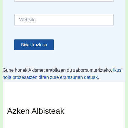
Website
Gune honek Akismet erabiltzen du zaborra murrizteko.
Ikusi
nola prozesatzen diren zure erantzunen datuak.
Azken Albisteak