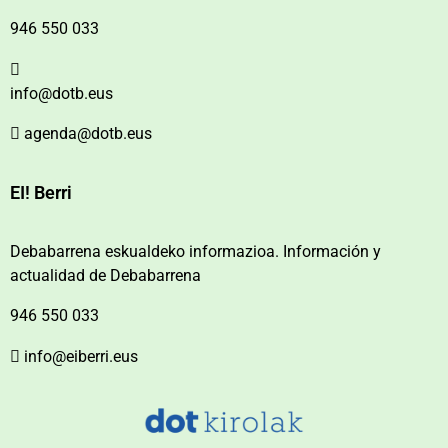
946 550 033
info@dotb.eus
agenda@dotb.eus
EI! Berri
Debabarrena eskualdeko informazioa. Información y
actualidad de Debabarrena
946 550 033
info@eiberri.eus