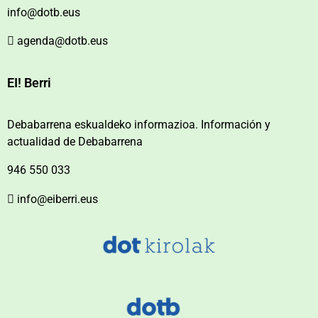
info@dotb.eus
agenda@dotb.eus
EI! Berri
Debabarrena eskualdeko informazioa. Información y
actualidad de Debabarrena
946 550 033
info@eiberri.eus