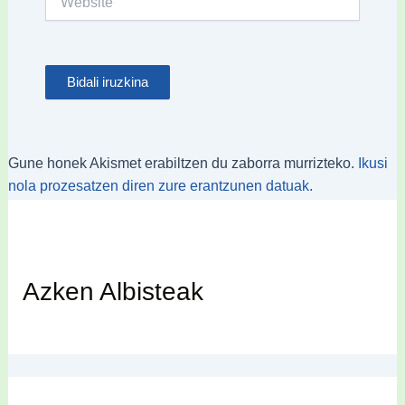
Gune honek Akismet erabiltzen du zaborra murrizteko.
Ikusi
nola prozesatzen diren zure erantzunen datuak.
Azken Albisteak