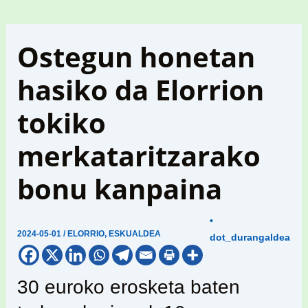
Ostegun honetan
hasiko da Elorrion
tokiko
merkataritzarako
bonu kanpaina
•
2024-05-01
/
ELORRIO
,
ESKUALDEA
dot_durangaldea
30 euroko erosketa baten