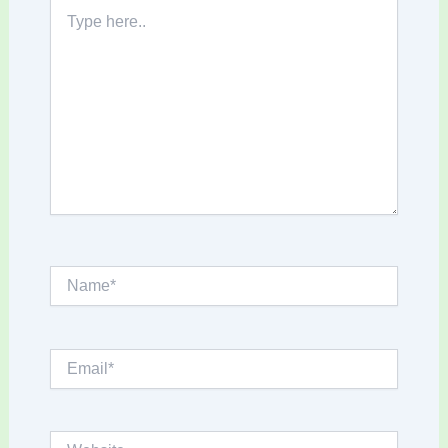
Type
here..
Name*
Email*
Website