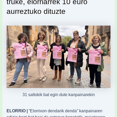
truke, elorriarrek 10 euro
aurreztuko dituzte
31 saltokik bat egin dute kanpainarekin
ELORRIO |
“Elorrixon dendarik denda” kanpainaren
edizio berri bat hasi da ostegun honetatik, maiatzaren