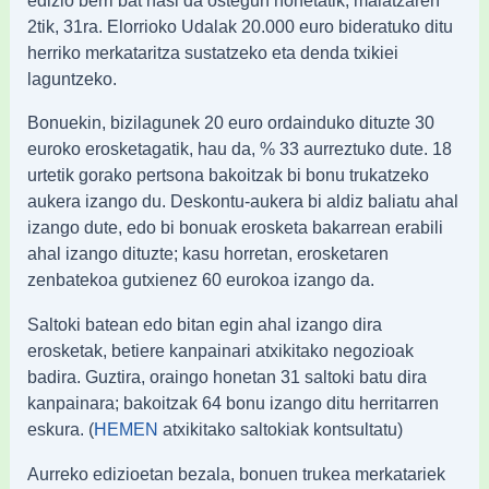
2tik, 31ra. Elorrioko Udalak 20.000 euro bideratuko ditu
herriko merkataritza sustatzeko eta denda txikiei
laguntzeko.
Bonuekin, bizilagunek 20 euro ordainduko dituzte 30
euroko erosketagatik, hau da, % 33 aurreztuko dute. 18
urtetik gorako pertsona bakoitzak bi bonu trukatzeko
aukera izango du. Deskontu-aukera bi aldiz baliatu ahal
izango dute, edo bi bonuak erosketa bakarrean erabili
ahal izango dituzte; kasu horretan, erosketaren
zenbatekoa gutxienez 60 eurokoa izango da.
Saltoki batean edo bitan egin ahal izango dira
erosketak, betiere kanpainari atxikitako negozioak
badira. Guztira, oraingo honetan 31 saltoki batu dira
kanpainara; bakoitzak 64 bonu izango ditu herritarren
eskura. (
atxikitako saltokiak kontsultatu)
HEMEN
Aurreko edizioetan bezala, bonuen trukea merkatariek