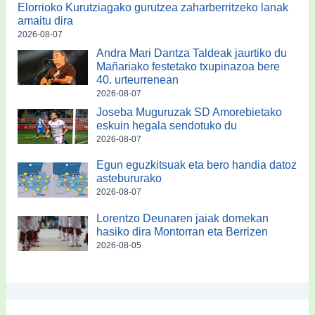
Elorrioko Kurutziagako gurutzea zaharberritzeko lanak
amaitu dira
2026-08-07
Andra Mari Dantza Taldeak jaurtiko du
Mañariako festetako txupinazoa bere
40. urteurrenean
2026-08-07
Joseba Muguruzak SD Amorebietako
eskuin hegala sendotuko du
2026-08-07
Egun eguzkitsuak eta bero handia datoz
astebururako
2026-08-07
Lorentzo Deunaren jaiak domekan
hasiko dira Montorran eta Berrizen
2026-08-05