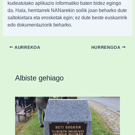
kudeatutako aplikazio informatiko baten bidez egingo
da. Hala, herritarrek NANarekin soilik joan beharko dute
saltokietara eta erosketak egin; ez dute beste euskarririk
edo dokumentaziorik beharko.
AURREKOA
HURRENGOA
Albiste gehiago