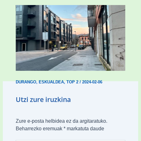
Udal etxebizitza tasatuei buruzko lehen
ordenantza izango du Durangok
DURANGO
,
ESKUALDEA
,
TOP 2
/
2024-02-06
Utzi zure iruzkina
Zure e-posta helbidea ez da argitaratuko.
Beharrezko eremuak
*
markatuta daude