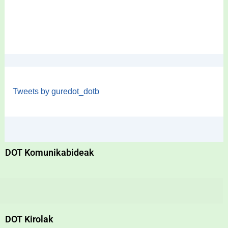
Tweets by guredot_dotb
DOT Komunikabideak
DOT Kirolak