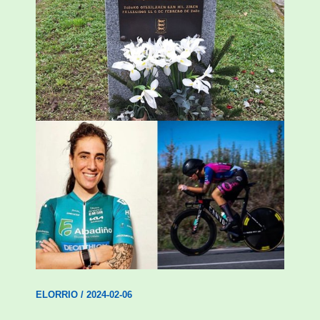
«Azkenengo 40 urteetan Zaldibar jo zuen
ingurumen-hondamendirik larriena»
ESKUALDEA
,
ZALDIBAR
/
2024-02-06
Ziortza Isasik debuta egin du Abadiño
Academia Cycling-ekin
ELORRIO
/
2024-02-06