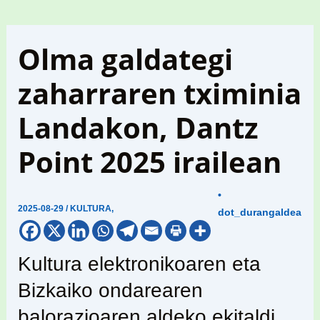
Olma galdategi
zaharraren tximinia
Landakon, Dantz
Point 2025 irailean
•
2025-08-29
/
KULTURA
,
dot_durangaldea
Kultura elektronikoaren eta
Bizkaiko ondarearen
balorazioaren aldeko ekitaldi