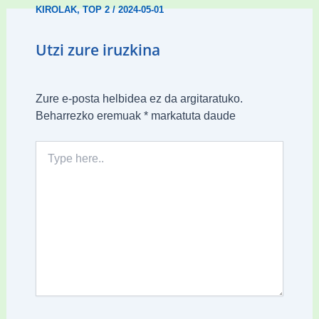
KIROLAK
,
TOP 2
/
2024-05-01
Utzi zure iruzkina
Zure e-posta helbidea ez da argitaratuko.
Beharrezko eremuak
*
markatuta daude
Type
here..