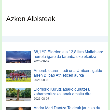
Azken Albisteak
38,1 ºC Elorrion eta 12,8 litro Mallabian:
horrela igaro da larunbateko ekaitza
2026-08-09
Amorebietaren irudi ona Urritxen, galdu
arren Bilbao Athleticen aurka
2026-08-09
Elorrioko Kurutziagako gurutzea
zaharberritzeko lanak amaitu dira
2026-08-07
Andra Mari Dantza Taldeak jaurtiko du