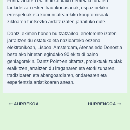
Fundazioaren eta inplikatutako herrietako udalen
lankidetzari esker. Iraunkortasunak, espazioekiko
errespetuak eta komunitatearekiko konpromisoak
zikloaren funtsezko ardatz izaten jarraituko dute.
Dantz, ekimen honen bultzatzailea, erreferente izaten
jarraitzen du estatuko eta nazioarteko eszena
elektronikoan, Lisboa, Amsterdam, Atenas edo Donostia
bezalako hirietan egindako 90 ekitaldi baino
gehiagorekin. Dantz Point-en bitartez, proiektuak zubiak
eraikitzen jarraitzen du iraganaren eta etorkizunaren,
tradizioaren eta abangoardiaren, ondarearen eta
esperientzia artistikoaren artean.
AURREKOA
HURRENGOA