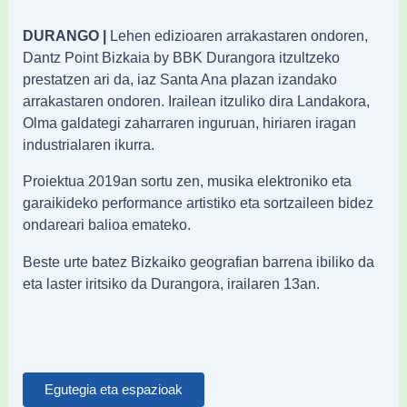
DURANGO |
Lehen edizioaren arrakastaren ondoren,
Dantz Point Bizkaia by BBK Durangora itzultzeko
prestatzen ari da, iaz Santa Ana plazan izandako
arrakastaren ondoren. Irailean itzuliko dira Landakora,
Olma galdategi zaharraren inguruan, hiriaren iragan
industrialaren ikurra.
Proiektua 2019an sortu zen, musika elektroniko eta
garaikideko performance artistiko eta sortzaileen bidez
ondareari balioa emateko.
Beste urte batez Bizkaiko geografian barrena ibiliko da
eta laster iritsiko da Durangora, irailaren 13an.
Egutegia eta espazioak