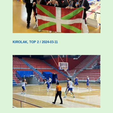
Wadokan garaile Espainiako txapelketan
14 dominarekin
KIROLAK
,
TOP 2
/
2024-03-11
Gizonezkoen Tabirakoren garaipen
erosoa Unamunoren aurka (59-77)