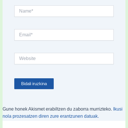
Name*
Email*
Website
Gune honek Akismet erabiltzen du zaborra murrizteko.
Ikusi
nola prozesatzen diren zure erantzunen datuak.