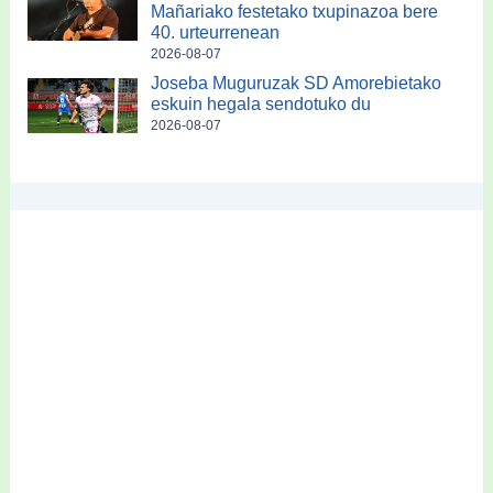
Mañariako festetako txupinazoa bere
40. urteurrenean
2026-08-07
Joseba Muguruzak SD Amorebietako
eskuin hegala sendotuko du
2026-08-07