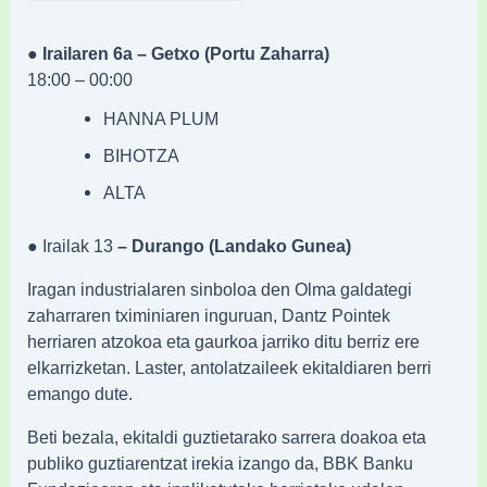
●
Irailaren 6a – Getxo (Portu Zaharra)
18:00 – 00:00
HANNA PLUM
BIHOTZA
ALTA
● Irailak 13
– Durango (Landako Gunea)
Iragan industrialaren sinboloa den Olma galdategi
zaharraren tximiniaren inguruan, Dantz Pointek
herriaren atzokoa eta gaurkoa jarriko ditu berriz ere
elkarrizketan. Laster, antolatzaileek ekitaldiaren berri
emango dute.
Beti bezala, ekitaldi guztietarako sarrera doakoa eta
publiko guztiarentzat irekia izango da, BBK Banku