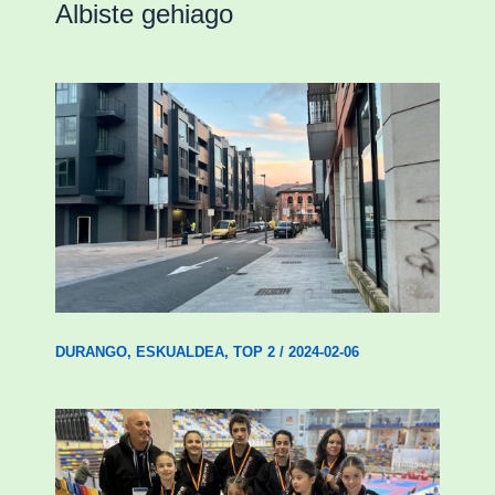
Albiste gehiago
Udal etxebizitza tasatuei buruzko lehen
ordenantza izango du Durangok
DURANGO
,
ESKUALDEA
,
TOP 2
/
2024-02-06