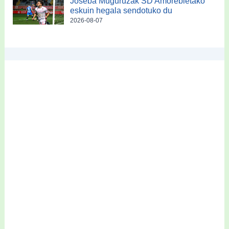
Joseba Muguruzak SD Amorebietako
eskuin hegala sendotuko du
2026-08-07