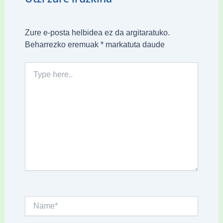
Zure e-posta helbidea ez da argitaratuko.
Beharrezko eremuak
*
markatuta daude
Type
here..
Name*