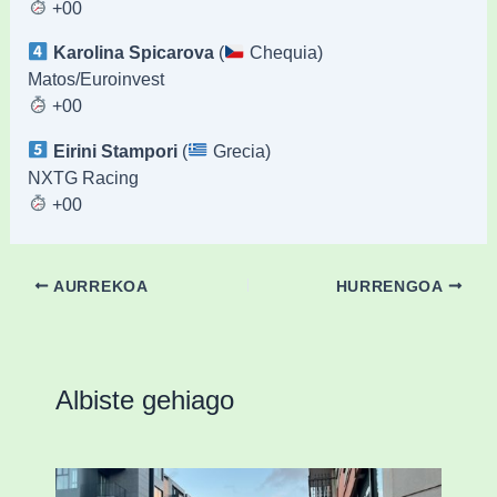
+00
Karolina Spicarova
(
Chequia)
Matos/Euroinvest
+00
Eirini Stampori
(
Grecia)
NXTG Racing
+00
AURREKOA
HURRENGOA
Albiste gehiago