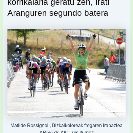
korrikalaria geratu zen, Irati
Aranguren segundo batera
Matilde Rossignoli, Bizkaikoloreak frogaren irabazlea
ARGAZKIAK: Luis Iturrioz