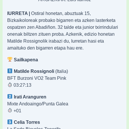
IURRETA |
Ostiral honetan, abuztuak 15,
Bizkaikoloreak probako bigarren eta azken lasterketa
ospatzen zen Abadiñon. 32 talde eta junior txirrindulari
onenak biltzen zituen proba. Azkenik, edizio honetan
Matilde Rossignolik irabazi du, Iurretan hasi eta
amaituko den bigarren etapa hau ere.
Sailkapena
Matilde Rossignoli
(Italia)
BFT Burzoni VO2 Team Pink
03:27:13
Irati Aranguren
Mixte Andoaingo/Punta Galea
+01
Celia Torres
La Sede Bicycles-Tenerife