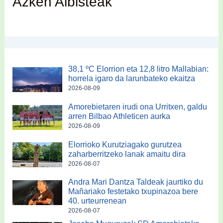
Azken Albisteak
38,1 ºC Elorrion eta 12,8 litro Mallabian:
horrela igaro da larunbateko ekaitza
2026-08-09
Amorebietaren irudi ona Urritxen, galdu
arren Bilbao Athleticen aurka
2026-08-09
Elorrioko Kurutziagako gurutzea
zaharberritzeko lanak amaitu dira
2026-08-07
Andra Mari Dantza Taldeak jaurtiko du
Mañariako festetako txupinazoa bere
40. urteurrenean
2026-08-07