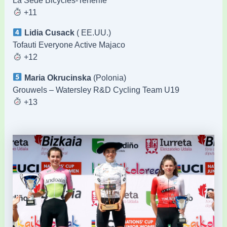
+11
Lidia Cusack
( EE.UU.)
Tofauti Everyone Active Majaco
+12
Maria Okrucinska
(Polonia)
Grouwels – Watersley R&D Cycling Team U19
+13