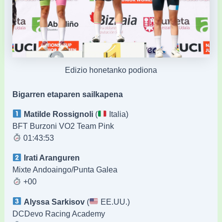
Edizio honetanko podiona
Bigarren etaparen sailkapena
Matilde Rossignoli
(
Italia)
BFT Burzoni VO2 Team Pink
01:43:53
Irati Aranguren
Mixte Andoaingo/Punta Galea
+00
Alyssa Sarkisov
(
EE.UU.)
DCDevo Racing Academy