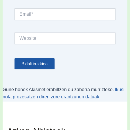
Email*
Website
Gune honek Akismet erabiltzen du zaborra murrizteko.
Ikusi
nola prozesatzen diren zure erantzunen datuak.