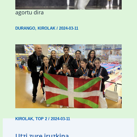
emakumezkoen zesta finaleko sarrerak
agortu dira
DURANGO
,
KIROLAK
/
2024-03-11
Wadokan garaile Espainiako txapelketan
14 dominarekin
KIROLAK
,
TOP 2
/
2024-03-11
Utzi zure iruzkina