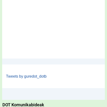
Tweets by guredot_dotb
DOT Komunikabideak