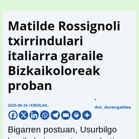
Matilde Rossignoli
txirrindulari
italiarra garaile
Bizkaikoloreak
proban
•
2025-08-16
/
KIROLAK
,
dot_durangaldea
Bigarren postuan, Usurbilgo