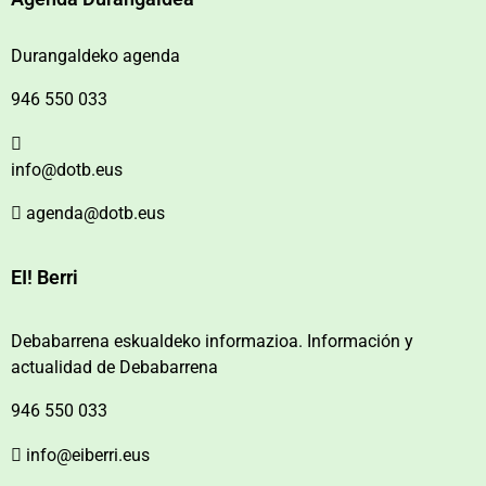
Durangaldeko agenda
946 550 033
info@dotb.eus
agenda@dotb.eus
EI! Berri
Debabarrena eskualdeko informazioa. Información y
actualidad de Debabarrena
946 550 033
info@eiberri.eus