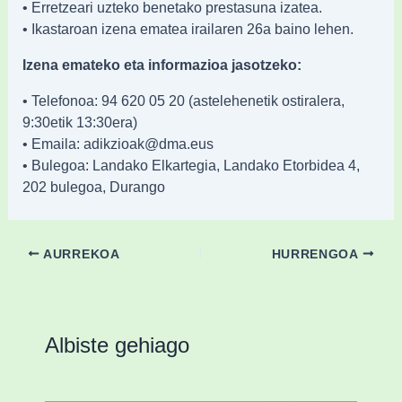
• Erretzeari uzteko benetako prestasuna izatea.
• Ikastaroan izena ematea irailaren 26a baino lehen.
Izena emateko eta informazioa jasotzeko:
• Telefonoa: 94 620 05 20 (astelehenetik ostiralera,
9:30etik 13:30era)
• Emaila: adikzioak@dma.eus
• Bulegoa: Landako Elkartegia, Landako Etorbidea 4,
202 bulegoa, Durango
AURREKOA
HURRENGOA
Albiste gehiago