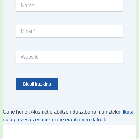
Name*
Email*
Website
Gune honek Akismet erabiltzen du zaborra murrizteko.
Ikusi
nola prozesatzen diren zure erantzunen datuak.