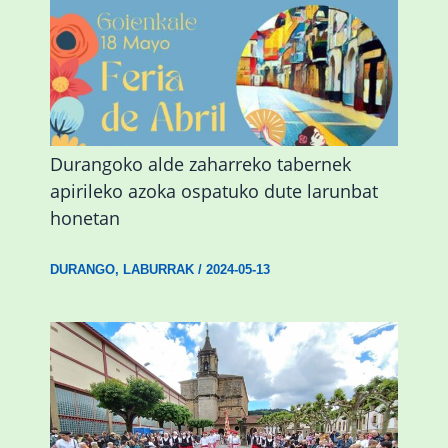
Durangoko alde zaharreko tabernek
apirileko azoka ospatuko dute larunbat
honetan
DURANGO
,
LABURRAK
/
2024-05-13