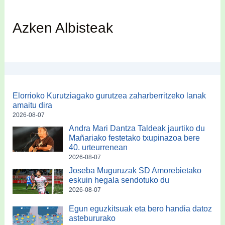
Azken Albisteak
Elorrioko Kurutziagako gurutzea zaharberritzeko lanak
amaitu dira
2026-08-07
Andra Mari Dantza Taldeak jaurtiko du
Mañariako festetako txupinazoa bere
40. urteurrenean
2026-08-07
Joseba Muguruzak SD Amorebietako
eskuin hegala sendotuko du
2026-08-07
Egun eguzkitsuak eta bero handia datoz
astebururako