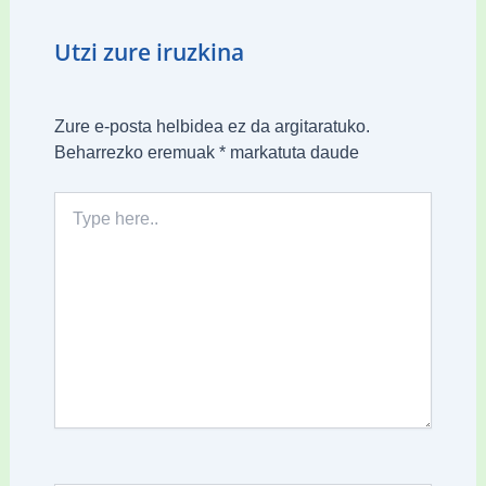
Utzi zure iruzkina
Zure e-posta helbidea ez da argitaratuko.
Beharrezko eremuak
*
markatuta daude
Type
here..