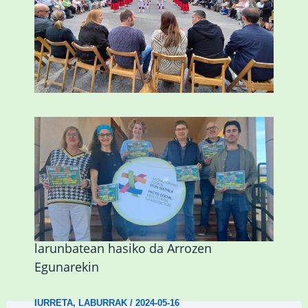
Abadiñok doako autobus bat pleitatuko
du San Trokaz jaietarako
LABURRAK
/
2024-05-15
Iurretako Kultur Aniztasunaren Astea
larunbatean hasiko da Arrozen
Egunarekin
IURRETA
,
LABURRAK
/
2024-05-16