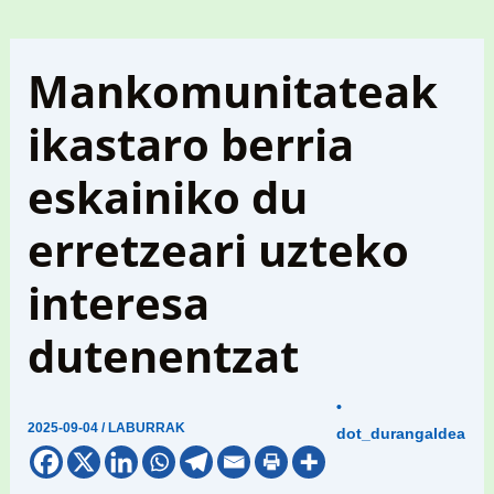
Mankomunitateak
ikastaro berria
eskainiko du
erretzeari uzteko
interesa
dutenentzat
•
2025-09-04
/
LABURRAK
dot_durangaldea