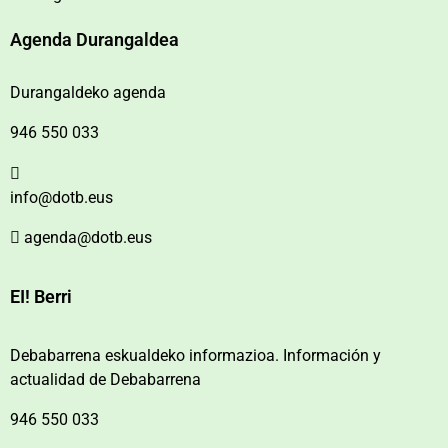
Agenda Durangaldea
Durangaldeko agenda
946 550 033
info@dotb.eus
agenda@dotb.eus
EI! Berri
Debabarrena eskualdeko informazioa. Información y
actualidad de Debabarrena
946 550 033