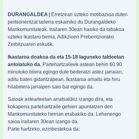
DURANGALDEA |
Erretzeari uzteko motibazioa duten
pertsonentzat tailerra eskainiko du Durangaldeko
Mankomunitateak. Irailaren 30ean hasiko da tabakoa
uzteko ikastaro berria, Adikzioen Prebentziorako
Zerbitzuaren eskutik.
Ikastaroa doakoa da eta 15-18 laguneko taldeetan
antolatuko da.
Partehartzaileek astean behin 60 90
minutuko bilera egingo dute bederatzi astez jarraian,
aditu baten gidaritzapean. Ikastaroa amaitu eta hiru
hilabetera jarraipen saio bat egingo da.
Saioak astearteetan arratsaldez izango dira, eta
kokapena partehartzaile gehien apuntatzen den
Mankomunitateko herrian erabakiko da. Lehenengo
saioa irailaren 30ean izango da.
Parte hartzeko, ezinbestekoa da: