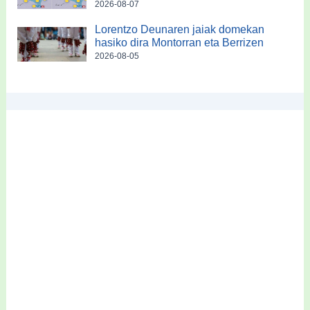
2026-08-07
Lorentzo Deunaren jaiak domekan
hasiko dira Montorran eta Berrizen
2026-08-05