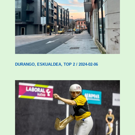
Udal etxebizitza tasatuei buruzko lehen
ordenantza izango du Durangok
DURANGO
,
ESKUALDEA
,
TOP 2
/
2024-02-06
Astelehenean Durangon jokatuko den