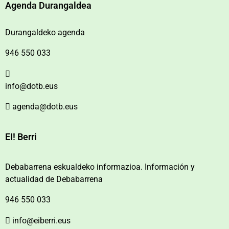
Agenda Durangaldea
Durangaldeko agenda
946 550 033
info@dotb.eus
agenda@dotb.eus
EI! Berri
Debabarrena eskualdeko informazioa. Información y
actualidad de Debabarrena
946 550 033
info@eiberri.eus