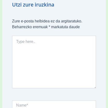
Utzi zure iruzkina
Zure e-posta helbidea ez da argitaratuko.
Beharrezko eremuak
*
markatuta daude
Type
here..
Name*