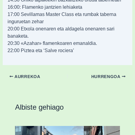
16:00: Flamenko jantzien lehiaketa
17:00 Sevillamas Master Class eta rumbak taberna
inguruetan zehar
20:00 Etxola onenaren eta aldagela onenaren sari
banaketa.
20:30 «Azahar» flamenkoaren emanaldia.
22:00 Piztea eta ‘Salve rociera’
AURREKOA
HURRENGOA
Albiste gehiago