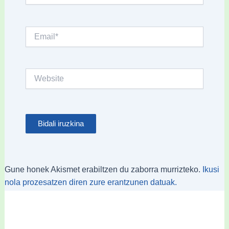
Email*
Website
Gune honek Akismet erabiltzen du zaborra murrizteko.
Ikusi
nola prozesatzen diren zure erantzunen datuak.