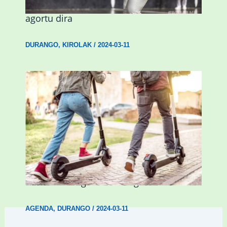
emakumezkoen zesta finaleko sarrerak
agortu dira
DURANGO
,
KIROLAK
/
2024-03-11
Ostegun honetan “Oinezko
Nagusientzako Bide Segurtasuna”
hitzaldia izango da Durangon
AGENDA
,
DURANGO
/
2024-03-11