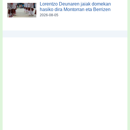
Lorentzo Deunaren jaiak domekan
hasiko dira Montorran eta Berrizen
2026-08-05