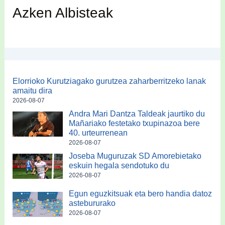
Azken Albisteak
Elorrioko Kurutziagako gurutzea zaharberritzeko lanak
amaitu dira
2026-08-07
Andra Mari Dantza Taldeak jaurtiko du
Mañariako festetako txupinazoa bere
40. urteurrenean
2026-08-07
Joseba Muguruzak SD Amorebietako
eskuin hegala sendotuko du
2026-08-07
Egun eguzkitsuak eta bero handia datoz
astebururako
2026-08-07