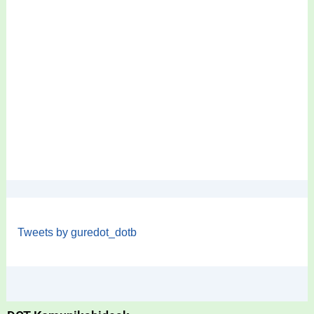
Tweets by guredot_dotb