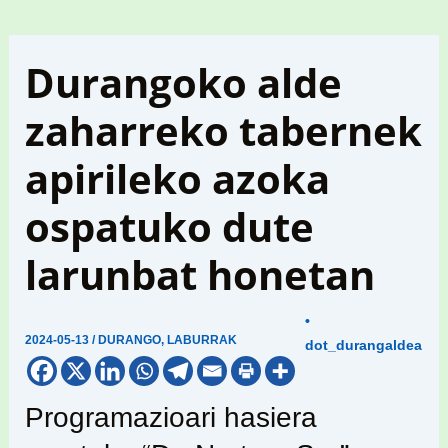
Durangoko alde
zaharreko tabernek
apirileko azoka
ospatuko dute
larunbat honetan
•
2024-05-13
/
DURANGO
,
LABURRAK
dot_durangaldea
Programazioari hasiera