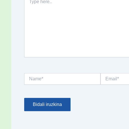
here..
Name*
Email*