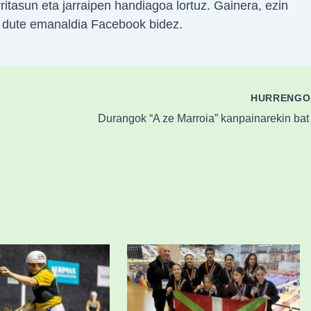
rritasun eta jarraipen handiagoa lortuz. Gainera, ezin
o dute emanaldia Facebook bidez.
HURRENG