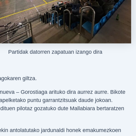
Partidak datorren zapatuan izango dira
agokaren giltza.
nueva – Gorostiaga arituko dira aurrez aurre. Bikote
txapelketako puntu garrantzitsuak daude jokoan.
dituen pilotaz gozatuko dute Mallabiara bertaratzen
rekin antolatutako jardunaldi honek emakumezkoen