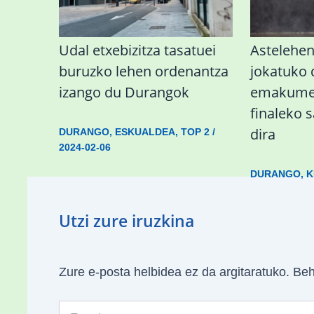
Udal etxebizitza tasatuei
Astelehe
buruzko lehen ordenantza
jokatuko
izango du Durangok
emakumez
finaleko 
dira
DURANGO
,
ESKUALDEA
,
TOP 2
/
2024-02-06
DURANGO
,
K
Utzi zure iruzkina
Zure e-posta helbidea ez da argitaratuko.
Beh
Type