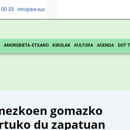
5 00 33
info@dot.eus
AMOREBIETA-ETXANO
KIROLAK
KULTURA
AGENDA
DOT T
mezkoen gomazko
artuko du zapatuan