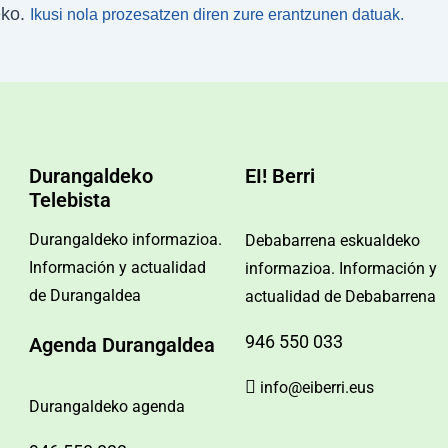
eko.
Ikusi nola prozesatzen diren zure erantzunen datuak.
Durangaldeko
EI! Berri
Telebista
Durangaldeko informazioa.
Debabarrena eskualdeko
Información y actualidad
informazioa. Información y
de Durangaldea
actualidad de Debabarrena
946 550 033
Agenda Durangaldea
info@eiberri.eus
Durangaldeko agenda