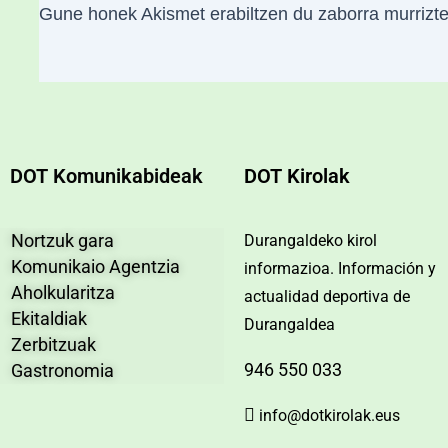
Gune honek Akismet erabiltzen du zaborra murrizt
DOT Komunikabideak
DOT Kirolak
Nortzuk gara
Durangaldeko kirol
Komunikaio Agentzia
informazioa. Información y
Aholkularitza
actualidad deportiva de
Ekitaldiak
Durangaldea
Zerbitzuak
946 550 033
Gastronomia
info@dotkirolak.eus