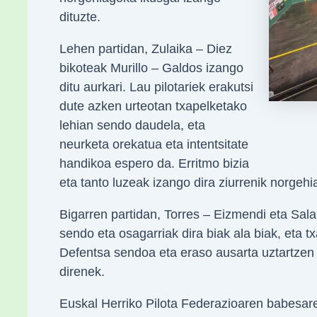
dituzte.
Lehen partidan, Zulaika – Diez
bikoteak Murillo – Galdos izango
ditu aurkari. Lau pilotariek erakutsi
dute azken urteotan txapelketako
lehian sendo daudela, eta
neurketa orekatua eta intentsitate
handikoa espero da. Erritmo bizia
eta tanto luzeak izango dira ziurrenik norgehi
Bigarren partidan, Torres – Eizmendi eta Sala
sendo eta osagarriak dira biak ala biak, eta 
Defentsa sendoa eta eraso ausarta uztartzen 
direnek.
Euskal Herriko Pilota Federazioaren babesa