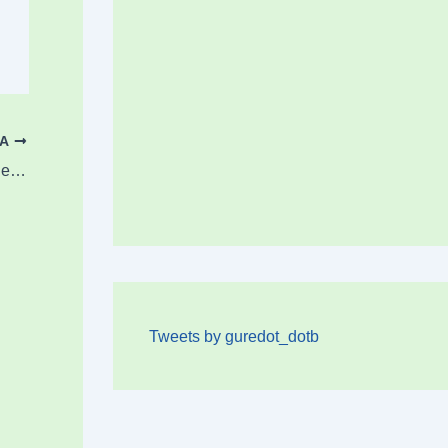
OA
Durangok “A ze Marroia” kanpainarekin bat egingo du Ezkurdin
Tweets by guredot_dotb