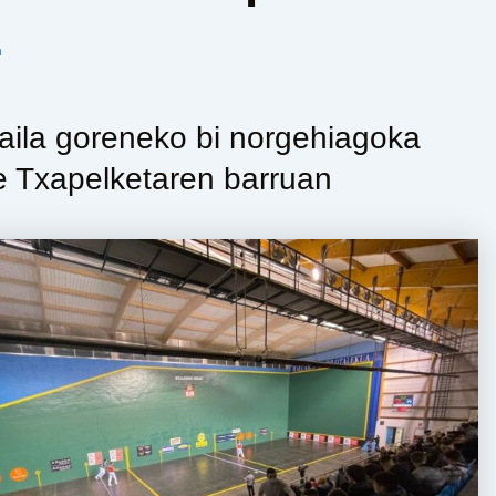
n
aila goreneko bi norgehiagoka
te Txapelketaren barruan