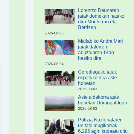
Lorentzo Deunaren
jaiak domekan hasiko
dira Montorran eta
Berrizen
2026-08-05
Mallabiko Andra Mari
jaiak datorren
abuztuaren 14an
hasiko dira
2026-08-04
Gerediagako jaiak
ospatuko dira aste
honetan
2026-08-03
Aste aldakorra aste
honetan Durangaldean
2026-08-03
Polizia Nazionalaren
unitate mugikorrak
6.295 agiri kudeatu ditu