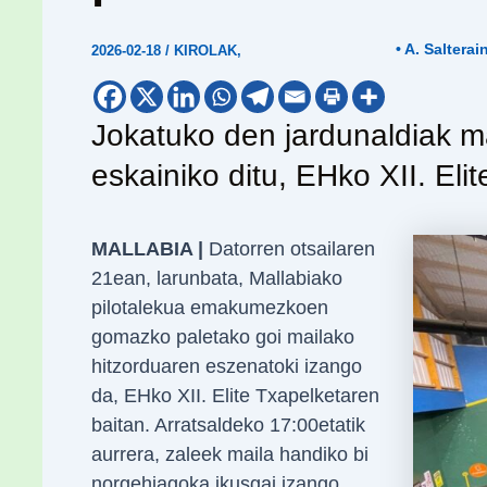
• A. Salterai
2026-02-18
/
KIROLAK
,
Jokatuko den jardunaldiak m
eskainiko ditu, EHko XII. Eli
MALLABIA |
Datorren otsailaren
21ean, larunbata, Mallabiako
pilotalekua emakumezkoen
gomazko paletako goi mailako
hitzorduaren eszenatoki izango
da, EHko XII. Elite Txapelketaren
baitan. Arratsaldeko 17:00etatik
aurrera, zaleek maila handiko bi
norgehiagoka ikusgai izango