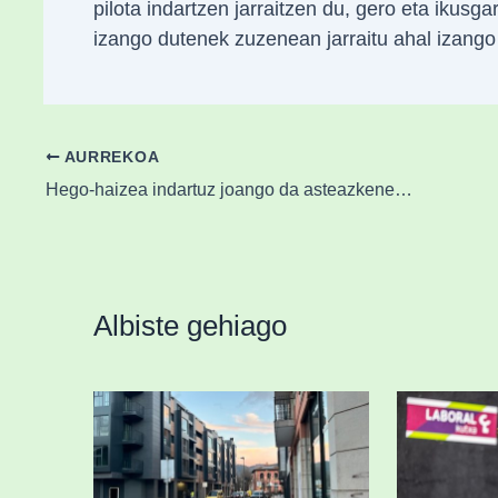
pilota indartzen jarraitzen du, gero eta ikusga
izango dutenek zuzenean jarraitu ahal izang
AURREKOA
Hego-haizea indartuz joango da asteazkenean eta gogor joko du
Albiste gehiago