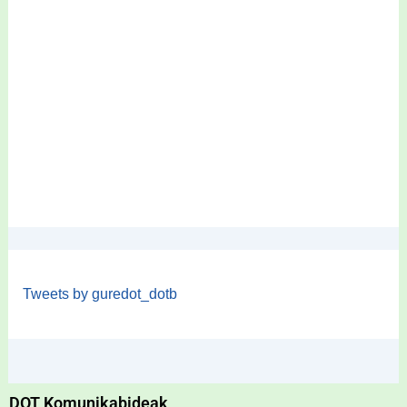
Tweets by guredot_dotb
DOT Komunikabideak