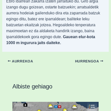
Ebro ibarrean zakarra izaten jarraituko du. Giro argia
izango dugu goizean, ostarte batzuekin; arratsaldetik
aurrera hodeiak gailenduko dira eta zaparrada batzuk
egingo ditu, batez ere iparraldean; baliteke leku
batzuetan ekaitzak jotzea. Hegoaldeko tenperatura
maximoetan ez da aldaketa handirik izango, baina
iparraldekoek gora egingo dute.
Gauean elur-kota
1000 m ingurura jaits daiteke.
AURREKOA
HURRENGOA
Albiste gehiago