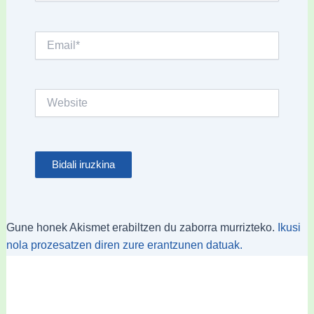
Email*
Website
Gune honek Akismet erabiltzen du zaborra murrizteko.
Ikusi
nola prozesatzen diren zure erantzunen datuak.