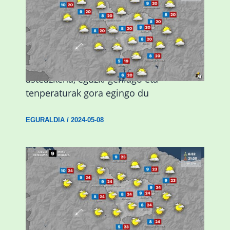
Eguraldiak hobera egingo du gaur,
asteazkena, eguzki gehiago eta
tenperaturak gora egingo du
EGURALDIA
/
2024-05-08