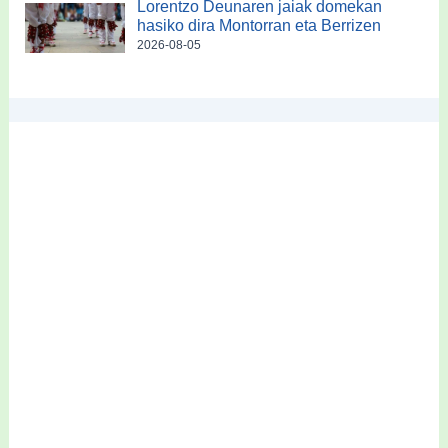
Lorentzo Deunaren jaiak domekan
hasiko dira Montorran eta Berrizen
2026-08-05