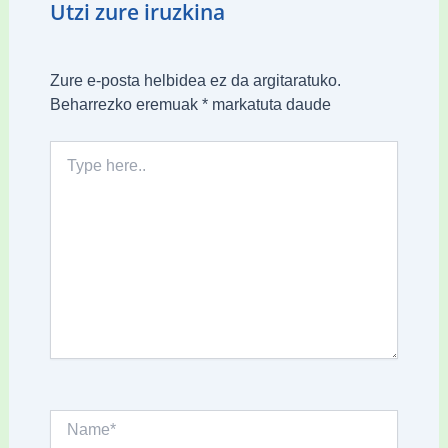
Utzi zure iruzkina
Zure e-posta helbidea ez da argitaratuko.
Beharrezko eremuak
*
markatuta daude
Type
here..
Name*