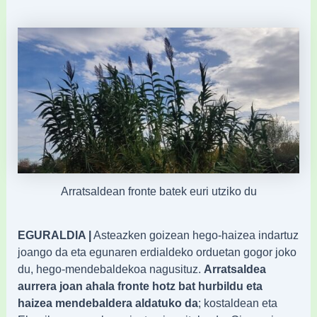
Arratsaldean fronte batek euri utziko du
EGURALDIA |
Asteazken goizean hego-haizea indartuz
joango da eta egunaren erdialdeko orduetan gogor joko
du, hego-mendebaldekoa nagusituz.
Arratsaldea
aurrera joan ahala fronte hotz bat hurbildu eta
haizea mendebaldera aldatuko da
; kostaldean eta