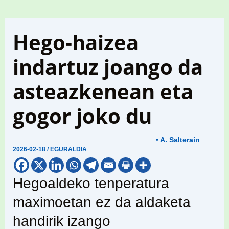
Hego-haizea
indartuz joango da
asteazkenean eta
gogor joko du
• A. Salterain
2026-02-18
/
EGURALDIA
Hegoaldeko tenperatura
maximoetan ez da aldaketa
handirik izango