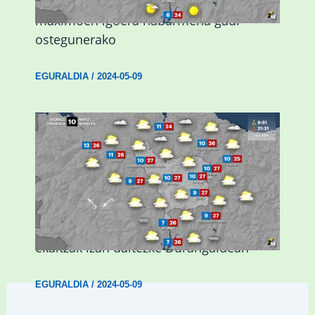
Giro eguzkitsua eta tenperatura
maximoen igoera nabarmena gaur
ostegunerako
EGURALDIA
/
2024-05-09
Asteburuan 25 gradu baino gehiago eta
ekaitzak izan daitezke Durangaldean
EGURALDIA
/
2024-05-09