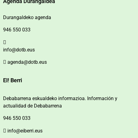
Agenda Durangaldea
Durangaldeko agenda
946 550 033
info@dotb.eus
agenda@dotb.eus
EI! Berri
Debabarrena eskualdeko informazioa. Información y
actualidad de Debabarrena
946 550 033
info@eiberri.eus