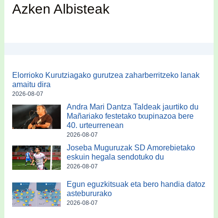
Azken Albisteak
Elorrioko Kurutziagako gurutzea zaharberritzeko lanak
amaitu dira
2026-08-07
Andra Mari Dantza Taldeak jaurtiko du
Mañariako festetako txupinazoa bere
40. urteurrenean
2026-08-07
Joseba Muguruzak SD Amorebietako
eskuin hegala sendotuko du
2026-08-07
Egun eguzkitsuak eta bero handia datoz
astebururako
2026-08-07