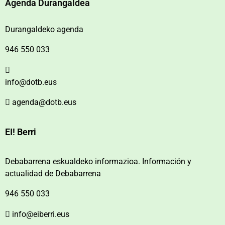
Agenda Durangaldea
Durangaldeko agenda
946 550 033
info@dotb.eus
agenda@dotb.eus
EI! Berri
Debabarrena eskualdeko informazioa. Información y
actualidad de Debabarrena
946 550 033
info@eiberri.eus