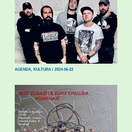
Durangoko Alerta taldeak bere bosgarren
diskoa aurkeztuko du gaur Abadiñoko
Koba Liven
AGENDA
,
KULTURA
/
2024-06-22