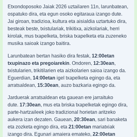
Etxondoposoko Jaiak 2026 uztailaren 11n, larunbatean,
ospatuko dira, eta egun osoko egitaraua izango dute.
Jai giroan, tradizioa, kultura eta aisialdia uztartuko dira,
besteak beste, txistulariak, trikitixa, aizkolariak, herri
kirolak, mus txapelketa, briska txapelketa eta zuzeneko
musika saioak izango baitira.
Larunbatean bertan hasiko dira festak,
12:00etan
txupinazo eta pregoiarekin
. Ondoren,
12:30ean
,
txistularien, trikitilarien eta aizkolarien saioa izango da.
Eguerdian,
14:00etan
igel txapelketa egingo da, eta
arratsaldean,
15:30ean
, auzo bazkaria egingo da.
Jarduerak arratsaldean eta gauean ere jarraituko
dute.
17:30ean
, mus eta briska txapelketak egingo dira,
parte-hartzaileek joko tradizional horietan aritzeko
aukera izan dezaten. Gauean,
20:30ean
, sari banaketa
eta zozketa egingo dira, eta
21:00etan
mariatxiak
izango dira. Egunari amaiera emateko,
22:00etan