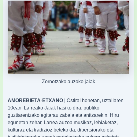
Zornotzako auzoko jaiak
AMOREBIETA-ETXANO
| Ostiral honetan, uztailaren
10ean, Larreako Jaiak hasiko dira, publiko
guztiarentzako egitarau zabala eta anitzarekin. Hiru
egunetan zehar, Larrea auzoa musikaz, lehiaketaz,
kulturaz eta tradizioz beteko da, dibertsiorako eta
bizikidetzarako uneak partekatzeko aukera eskainiz.