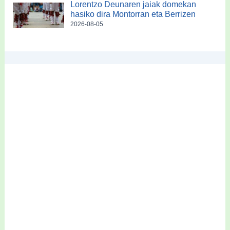
Lorentzo Deunaren jaiak domekan
hasiko dira Montorran eta Berrizen
2026-08-05