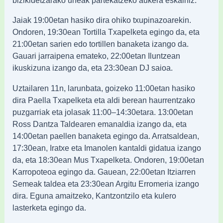
Jaiak 19:00etan hasiko dira ohiko txupinazoarekin.
Ondoren, 19:30ean Tortilla Txapelketa egingo da, eta
21:00etan sarien edo tortillen banaketa izango da.
Gauari jarraipena emateko, 22:00etan Iluntzean
ikuskizuna izango da, eta 23:30ean DJ saioa.
Uztailaren 11n, larunbata, goizeko 11:00etan hasiko
dira Paella Txapelketa eta aldi berean haurrentzako
puzgarriak eta jolasak 11:00–14:30etara. 13:00etan
Ross Dantza Taldearen emanaldia izango da, eta
14:00etan paellen banaketa egingo da. Arratsaldean,
17:30ean, Iratxe eta Imanolen kantaldi gidatua izango
da, eta 18:30ean Mus Txapelketa. Ondoren, 19:00etan
Karropoteoa egingo da. Gauean, 22:00etan Itziarren
Semeak taldea eta 23:30ean Argitu Erromeria izango
dira. Eguna amaitzeko, Kantzontzilo eta kulero
lasterketa egingo da.