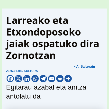
Larreako eta
Etxondoposoko
jaiak ospatuko dira
Zornotzan
• A. Salterain
2026-07-08
/
KULTURA
Egitarau azabal eta anitza
antolatu da