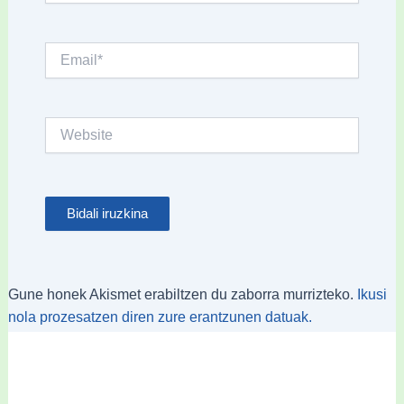
Email*
Website
Gune honek Akismet erabiltzen du zaborra murrizteko.
Ikusi
nola prozesatzen diren zure erantzunen datuak.