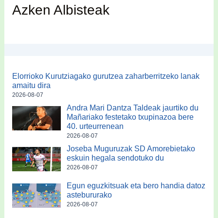
Azken Albisteak
Elorrioko Kurutziagako gurutzea zaharberritzeko lanak
amaitu dira
2026-08-07
Andra Mari Dantza Taldeak jaurtiko du
Mañariako festetako txupinazoa bere
40. urteurrenean
2026-08-07
Joseba Muguruzak SD Amorebietako
eskuin hegala sendotuko du
2026-08-07
Egun eguzkitsuak eta bero handia datoz
astebururako
2026-08-07