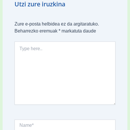
Utzi zure iruzkina
Zure e-posta helbidea ez da argitaratuko.
Beharrezko eremuak
*
markatuta daude
Type
here..
Name*