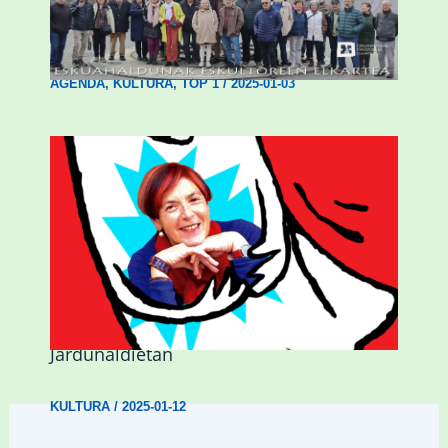
Durangok Jose Zugazti eta Juan Chillida
eskultoreak omenduko ditu bihar
AGENDA
,
KULTURA
,
TOP 1
/
2025-01-03
Mariasun Landaren literatur ondarea
aitortuko dute Iurretako Esker Oneko
Jardunaldietan
KULTURA
/
2025-01-12