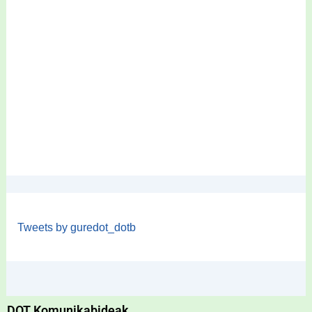
Tweets by guredot_dotb
DOT Komunikabideak