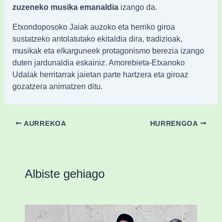
zuzeneko musika emanaldia
izango da.
Etxondoposoko Jaiak auzoko eta herriko giroa
sustatzeko antolatutako ekitaldia dira, tradizioak,
musikak eta elkarguneek protagonismo berezia izango
duten jardunaldia eskainiz. Amorebieta-Etxanoko
Udalak herritarrak jaietan parte hartzera eta giroaz
gozatzera animatzen ditu.
AURREKOA
HURRENGOA
Albiste gehiago