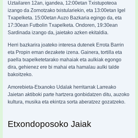
Uztailaren 12an, igandea, 12:00etan Txistupoteoa
izango da Zornotzako txistulariekin, eta 13:00etan Igel
Txapelketa. 15:00etan Auzo Bazkaria egingo da, eta
17:30ean Futbolin Txapelketa. Ondoren, 19:30ean
Sardinada izango da, jaietako azken ekitaldia.
Herri bazkarira joateko interesa dutenek Errota Barrin
eta Propin eman dezakete izena. Gainera, tortilla eta
paella txapelketetarako mahaiak eta aulkiak egongo
dira, gehienez ere bi mahai eta hamalau aulki talde
bakoitzeko.
Amorebieta-Etxanoko Udalak herritarrak Larreako
Jaietan aktiboki parte hartzera gonbidatzen ditu, auzoko
kultura, musika eta ekintza sorta aberatzez gozatzeko.
Etxondoposoko Jaiak