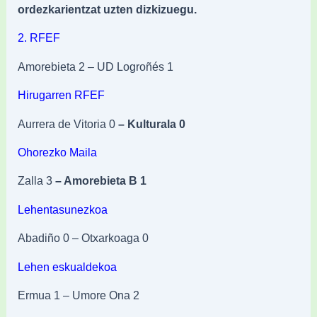
ordezkarientzat uzten dizkizuegu.
2. RFEF
Amorebieta 2 – UD Logroñés 1
Hirugarren RFEF
Aurrera de Vitoria 0
– Kulturala 0
Ohorezko Maila
Zalla 3
– Amorebieta B 1
Lehentasunezkoa
Abadiño 0 – Otxarkoaga 0
Lehen eskualdekoa
Ermua 1 – Umore Ona 2