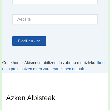
Website
Gune honek Akismet erabiltzen du zaborra murrizteko.
Ikusi
nola prozesatzen diren zure erantzunen datuak.
Azken Albisteak