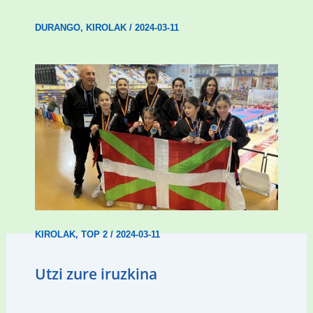
DURANGO
,
KIROLAK
/
2024-03-11
Wadokan garaile Espainiako txapelketan
14 dominarekin
KIROLAK
,
TOP 2
/
2024-03-11
Utzi zure iruzkina