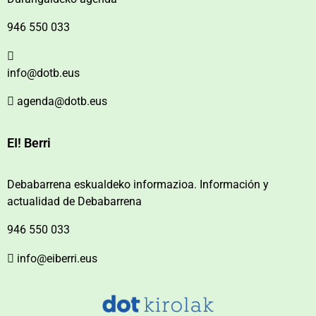
946 550 033
info@dotb.eus
agenda@dotb.eus
EI! Berri
Debabarrena eskualdeko informazioa. Información y
actualidad de Debabarrena
946 550 033
info@eiberri.eus