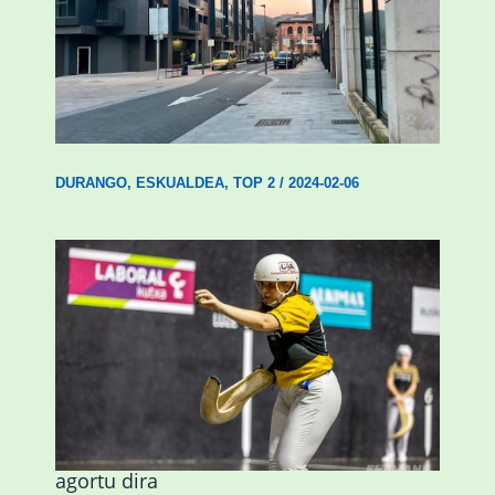
Udal etxebizitza tasatuei buruzko lehen
ordenantza izango du Durangok
DURANGO
,
ESKUALDEA
,
TOP 2
/
2024-02-06
Astelehenean Durangon jokatuko den
emakumezkoen zesta finaleko sarrerak
agortu dira