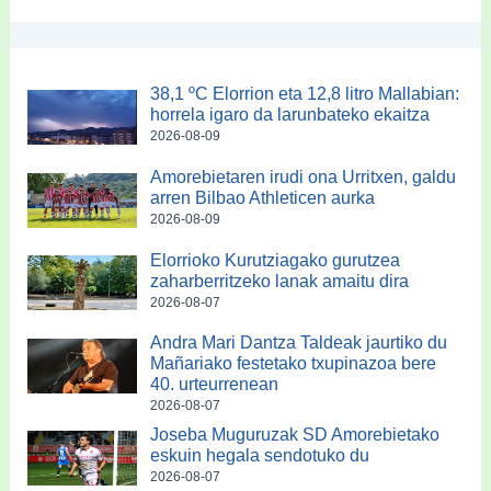
38,1 ºC Elorrion eta 12,8 litro Mallabian:
horrela igaro da larunbateko ekaitza
2026-08-09
Amorebietaren irudi ona Urritxen, galdu
arren Bilbao Athleticen aurka
2026-08-09
Elorrioko Kurutziagako gurutzea
zaharberritzeko lanak amaitu dira
2026-08-07
Andra Mari Dantza Taldeak jaurtiko du
Mañariako festetako txupinazoa bere
40. urteurrenean
2026-08-07
Joseba Muguruzak SD Amorebietako
eskuin hegala sendotuko du
2026-08-07