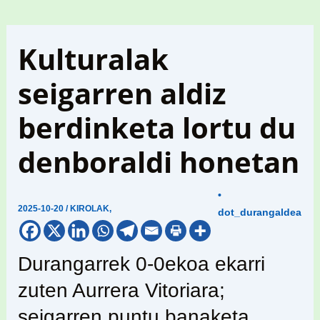
Kulturalak
seigarren aldiz
berdinketa lortu du
denboraldi honetan
•
2025-10-20
/
KIROLAK
,
dot_durangaldea
Durangarrek 0-0ekoa ekarri
zuten Aurrera Vitoriara;
seigarren puntu banaketa