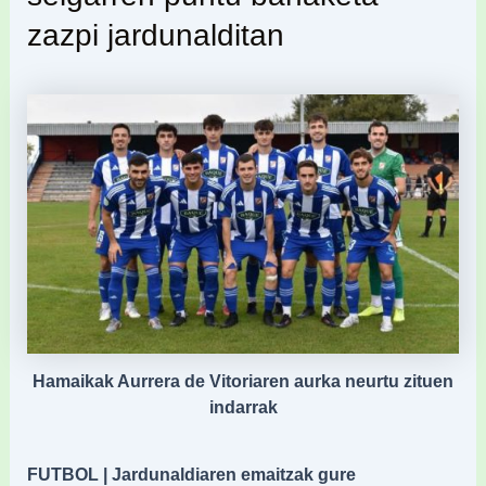
zazpi jardunalditan
Hamaikak Aurrera de Vitoriaren aurka neurtu zituen
indarrak
FUTBOL | Jardunaldiaren emaitzak gure