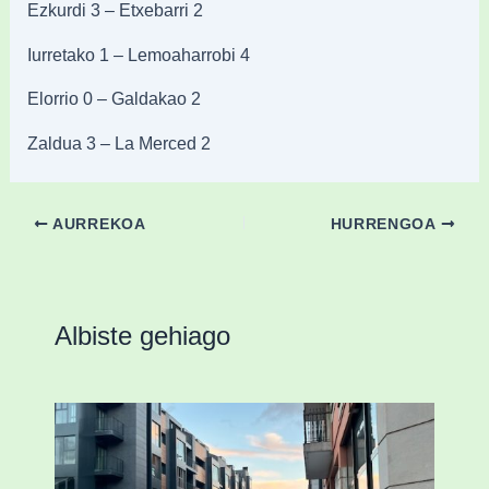
Ezkurdi 3 – Etxebarri 2
Iurretako 1 – Lemoaharrobi 4
Elorrio 0 – Galdakao 2
Zaldua 3 – La Merced 2
AURREKOA
HURRENGOA
Albiste gehiago