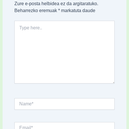
Zure e-posta helbidea ez da argitaratuko.
Beharrezko eremuak
*
markatuta daude
Type
here..
Name*
Email*