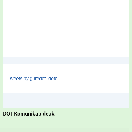
Tweets by guredot_dotb
DOT Komunikabideak