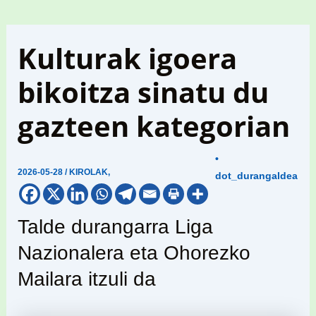
Kulturak igoera
bikoitza sinatu du
gazteen kategorian
•
2026-05-28
/
KIROLAK
,
dot_durangaldea
Talde durangarra Liga
Nazionalera eta Ohorezko
Mailara itzuli da