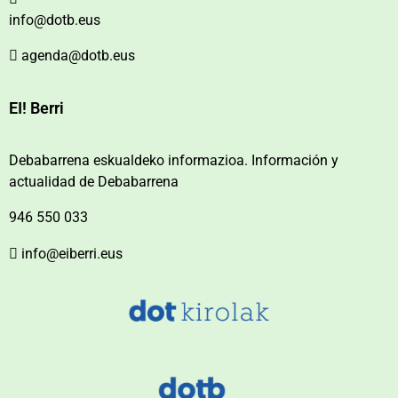
info@dotb.eus
agenda@dotb.eus
EI! Berri
Debabarrena eskualdeko informazioa. Información y
actualidad de Debabarrena
946 550 033
info@eiberri.eus