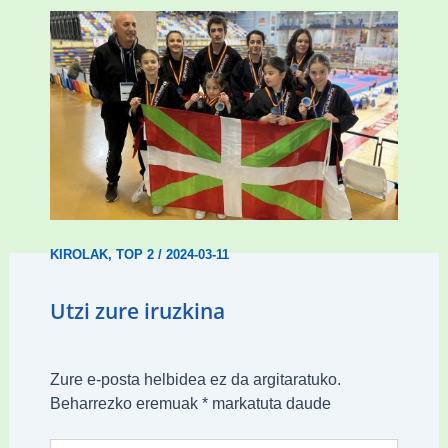
Wadokan garaile Espainiako txapelketan
14 dominarekin
KIROLAK
,
TOP 2
/
2024-03-11
Utzi zure iruzkina
Zure e-posta helbidea ez da argitaratuko.
Beharrezko eremuak
*
markatuta daude