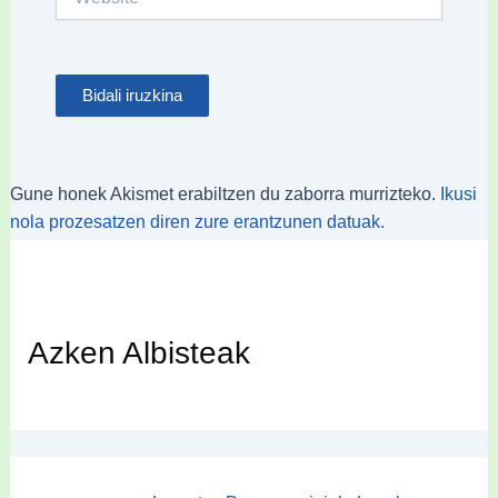
Gune honek Akismet erabiltzen du zaborra murrizteko.
Ikusi
nola prozesatzen diren zure erantzunen datuak.
Azken Albisteak