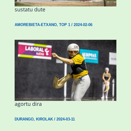
Urritxen institutu berri bat eraikitzea
sustatu dute
AMOREBIETA-ETXANO
,
TOP 1
/
2024-02-06
Astelehenean Durangon jokatuko den
emakumezkoen zesta finaleko sarrerak
agortu dira
DURANGO
,
KIROLAK
/
2024-03-11