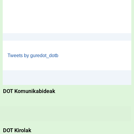
Tweets by guredot_dotb
DOT Komunikabideak
DOT Kirolak