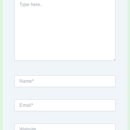
Type
here..
Name*
Email*
Website