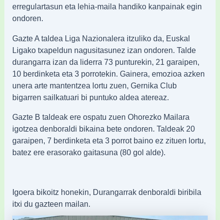
erregulartasun eta lehia-maila handiko kanpainak egin
ondoren.
Gazte A taldea Liga Nazionalera itzuliko da, Euskal
Ligako txapeldun nagusitasunez izan ondoren. Talde
durangarra izan da liderra 73 punturekin, 21 garaipen,
10 berdinketa eta 3 porrotekin. Gainera, emozioa azken
unera arte mantentzea lortu zuen, Gernika Club
bigarren sailkatuari bi puntuko aldea atereaz.
Gazte B taldeak ere ospatu zuen Ohorezko Mailara
igotzea denboraldi bikaina bete ondoren. Taldeak 20
garaipen, 7 berdinketa eta 3 porrot baino ez zituen lortu,
batez ere erasorako gaitasuna (80 gol alde).
Igoera bikoitz honekin, Durangarrak denboraldi biribila
itxi du gazteen mailan.