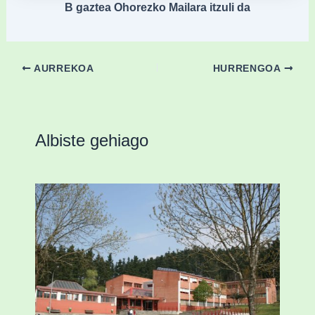
B gaztea Ohorezko Mailara itzuli da
AURREKOA
HURRENGOA
Albiste gehiago
Amorebietak eta Eusko Jaurlaritzak