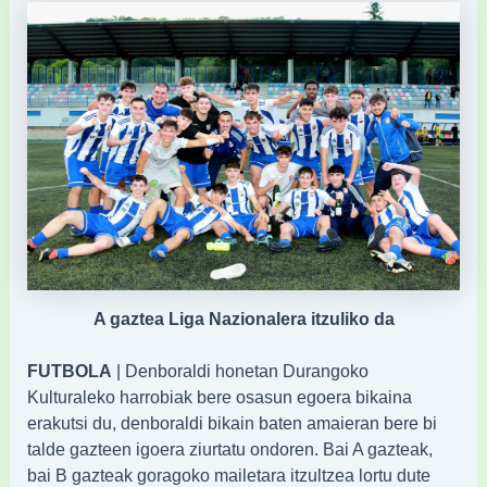
A gaztea Liga Nazionalera itzuliko da
FUTBOLA
| Denboraldi honetan Durangoko
Kulturaleko harrobiak bere osasun egoera bikaina
erakutsi du, denboraldi bikain baten amaieran bere bi
talde gazteen igoera ziurtatu ondoren. Bai A gazteak,
bai B gazteak goragoko mailetara itzultzea lortu dute