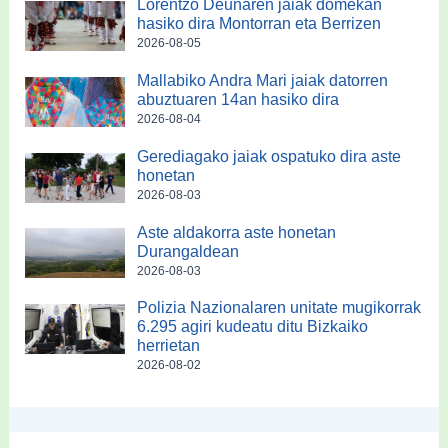
Lorentzo Deunaren jaiak domekan
hasiko dira Montorran eta Berrizen
2026-08-05
Mallabiko Andra Mari jaiak datorren
abuztuaren 14an hasiko dira
2026-08-04
Gerediagako jaiak ospatuko dira aste
honetan
2026-08-03
Aste aldakorra aste honetan
Durangaldean
2026-08-03
Polizia Nazionalaren unitate mugikorrak
6.295 agiri kudeatu ditu Bizkaiko
herrietan
2026-08-02