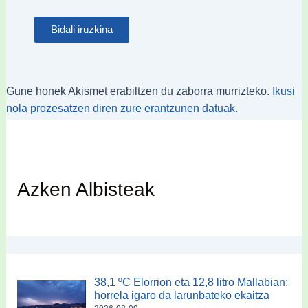
Gune honek Akismet erabiltzen du zaborra murrizteko.
Ikusi
nola prozesatzen diren zure erantzunen datuak.
Azken Albisteak
38,1 ºC Elorrion eta 12,8 litro Mallabian:
horrela igaro da larunbateko ekaitza