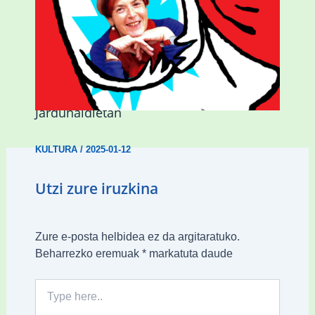
Mariasun Landaren literatur ondarea
aitortuko dute Iurretako Esker Oneko
Jardunaldietan
KULTURA
/
2025-01-12
Utzi zure iruzkina
Zure e-posta helbidea ez da argitaratuko.
Beharrezko eremuak
*
markatuta daude
Type
here..