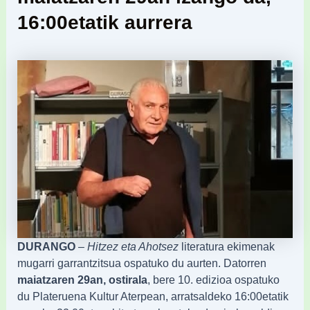
16:00etatik aurrera
DURANGO
–
Hitzez eta Ahotsez
literatura ekimenak
mugarri garrantzitsua ospatuko du aurten. Datorren
maiatzaren 29an, ostirala
, bere 10. edizioa ospatuko
du Plateruena Kultur Aterpean, arratsaldeko 16:00etatik