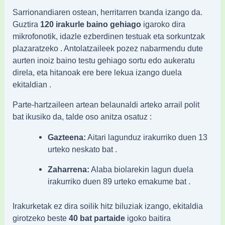
Sarrionandiaren ostean, herritarren txanda izango da.
Guztira
120 irakurle baino gehiago
igaroko dira
mikrofonotik, idazle ezberdinen testuak eta sorkuntzak
plazaratzeko . Antolatzaileek pozez nabarmendu dute
aurten inoiz baino testu gehiago sortu edo aukeratu
direla, eta hitanoak ere bere lekua izango duela
ekitaldian .
Parte-hartzaileen artean belaunaldi arteko arrail polit
bat ikusiko da, talde oso anitza osatuz :
Gazteena:
Aitari lagunduz irakurriko duen 13
urteko neskato bat .
Zaharrena:
Alaba biolarekin lagun duela
irakurriko duen 89 urteko emakume bat .
Irakurketak ez dira soilik hitz biluziak izango, ekitaldia
girotzeko beste
40 bat partaide
igoko baitira