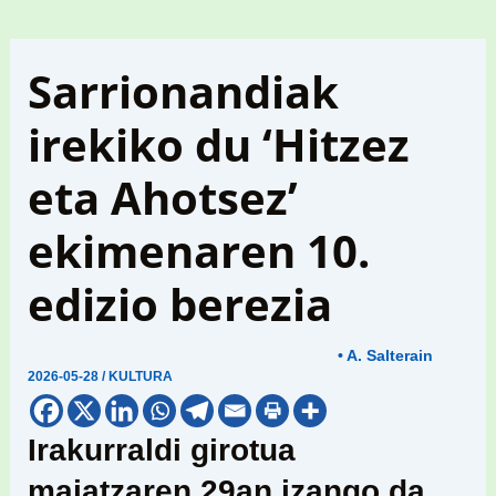
Sarrionandiak
irekiko du ‘Hitzez
eta Ahotsez’
ekimenaren 10.
edizio berezia
• A. Salterain
2026-05-28
/
KULTURA
Irakurraldi girotua
maiatzaren 29an izango da,