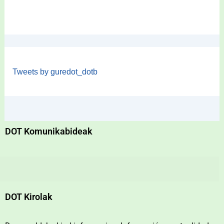
Tweets by guredot_dotb
DOT Komunikabideak
DOT Kirolak