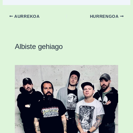
AURREKOA
HURRENGOA
Albiste gehiago
Durangoko Alerta taldeak bere bosgarren
diskoa aurkeztuko du gaur Abadiñoko
Koba Liven