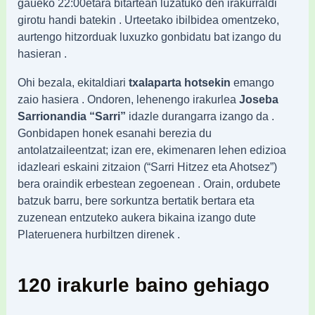
gaueko 22:00etara bitartean luzatuko den irakurraldi
girotu handi batekin . Urteetako ibilbidea omentzeko,
aurtengo hitzorduak luxuzko gonbidatu bat izango du
hasieran .
Ohi bezala, ekitaldiari
txalaparta hotsekin
emango
zaio hasiera . Ondoren, lehenengo irakurlea
Joseba
Sarrionandia “Sarri”
idazle durangarra izango da .
Gonbidapen honek esanahi berezia du
antolatzaileentzat; izan ere, ekimenaren lehen edizioa
idazleari eskaini zitzaion (“Sarri Hitzez eta Ahotsez”)
bera oraindik erbestean zegoenean . Orain, ordubete
batzuk barru, bere sorkuntza bertatik bertara eta
zuzenean entzuteko aukera bikaina izango dute
Plateruenera hurbiltzen direnek .
120 irakurle baino gehiago