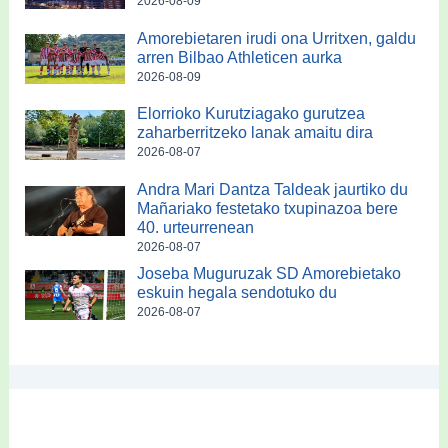
2026-08-09
Amorebietaren irudi ona Urritxen, galdu
arren Bilbao Athleticen aurka
2026-08-09
Elorrioko Kurutziagako gurutzea
zaharberritzeko lanak amaitu dira
2026-08-07
Andra Mari Dantza Taldeak jaurtiko du
Mañariako festetako txupinazoa bere
40. urteurrenean
2026-08-07
Joseba Muguruzak SD Amorebietako
eskuin hegala sendotuko du
2026-08-07