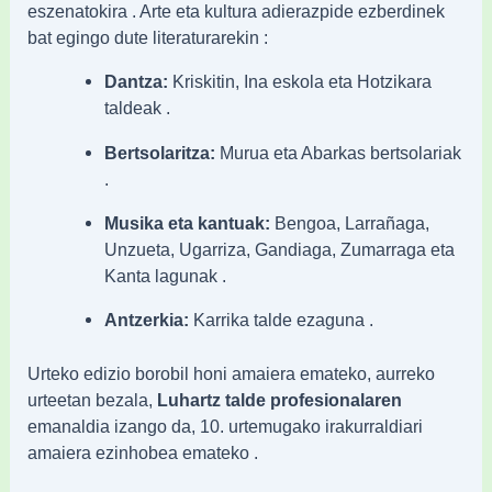
eszenatokira . Arte eta kultura adierazpide ezberdinek
bat egingo dute literaturarekin :
Dantza:
Kriskitin, Ina eskola eta Hotzikara
taldeak .
Bertsolaritza:
Murua eta Abarkas bertsolariak
.
Musika eta kantuak:
Bengoa, Larrañaga,
Unzueta, Ugarriza, Gandiaga, Zumarraga eta
Kanta lagunak .
Antzerkia:
Karrika talde ezaguna .
Urteko edizio borobil honi amaiera emateko, aurreko
urteetan bezala,
Luhartz talde profesionalaren
emanaldia izango da, 10. urtemugako irakurraldiari
amaiera ezinhobea emateko .