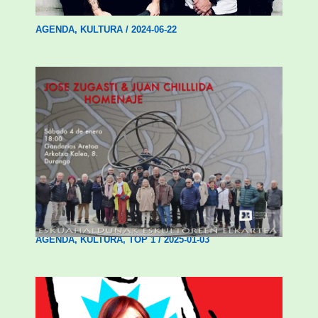
AGENDA
,
KULTURA
/
2024-06-22
Durangok Jose Zugazti eta Juan Chillida
eskultoreak omenduko ditu bihar
AGENDA
,
KULTURA
,
TOP 1
/
2025-01-03