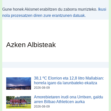
Gune honek Akismet erabiltzen du zaborra murrizteko.
Ikusi
nola prozesatzen diren zure erantzunen datuak.
Azken Albisteak
38,1 ºC Elorrion eta 12,8 litro Mallabian:
horrela igaro da larunbateko ekaitza
2026-08-09
Amorebietaren irudi ona Urritxen, galdu
arren Bilbao Athleticen aurka
2026-08-09