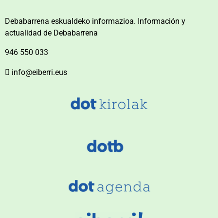
Debabarrena eskualdeko informazioa. Información y
actualidad de Debabarrena
946 550 033
info@eiberri.eus