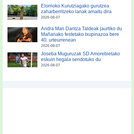
Elorrioko Kurutziagako gurutzea
zaharberritzeko lanak amaitu dira
2026-08-07
Andra Mari Dantza Taldeak jaurtiko du
Mañariako festetako txupinazoa bere
40. urteurrenean
2026-08-07
Joseba Muguruzak SD Amorebietako
eskuin hegala sendotuko du
2026-08-07