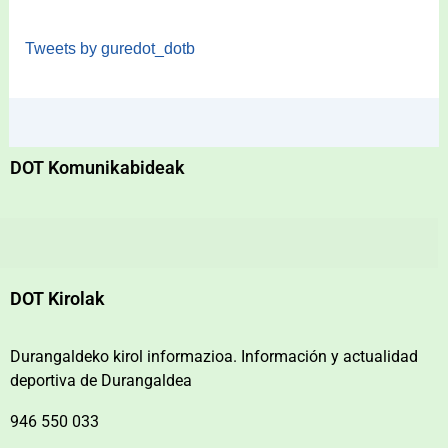
Tweets by guredot_dotb
DOT Komunikabideak
DOT Kirolak
Durangaldeko kirol informazioa. Información y actualidad
deportiva de Durangaldea
946 550 033