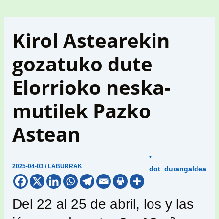
Kirol Astearekin
gozatuko dute
Elorrioko neska-
mutilek Pazko
Astean
•
2025-04-03
/
LABURRAK
dot_durangaldea
Del 22 al 25 de abril, los y las