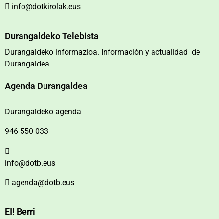
info@dotkirolak.eus
Durangaldeko Telebista
Durangaldeko informazioa. Información y actualidad de
Durangaldea
Agenda Durangaldea
Durangaldeko agenda
946 550 033
info@dotb.eus
agenda@dotb.eus
EI! Berri