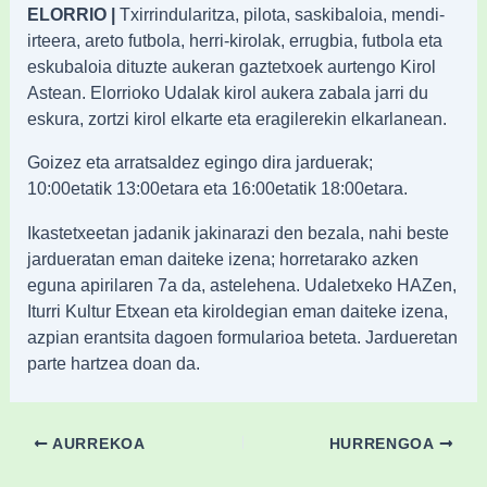
ELORRIO |
Txirrindularitza, pilota, saskibaloia, mendi-
irteera, areto futbola, herri-kirolak, errugbia, futbola eta
eskubaloia dituzte aukeran gaztetxoek aurtengo Kirol
Astean. Elorrioko Udalak kirol aukera zabala jarri du
eskura, zortzi kirol elkarte eta eragilerekin elkarlanean.
Goizez eta arratsaldez egingo dira jarduerak;
10:00etatik 13:00etara eta 16:00etatik 18:00etara.
Ikastetxeetan jadanik jakinarazi den bezala, nahi beste
jardueratan eman daiteke izena; horretarako azken
eguna apirilaren 7a da, astelehena. Udaletxeko HAZen,
Iturri Kultur Etxean eta kiroldegian eman daiteke izena,
azpian erantsita dagoen formularioa beteta. Jardueretan
parte hartzea doan da.
AURREKOA
HURRENGOA