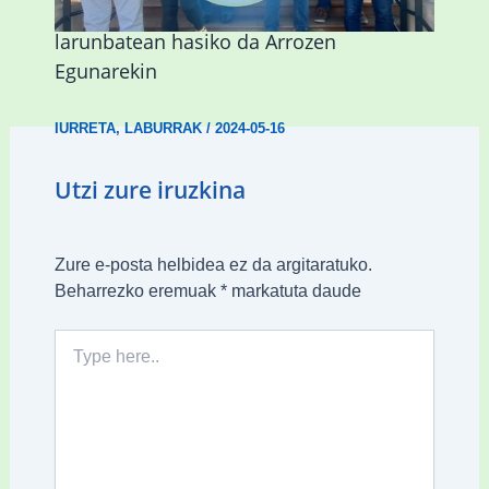
Iurretako Kultur Aniztasunaren Astea
larunbatean hasiko da Arrozen
Egunarekin
IURRETA
,
LABURRAK
/
2024-05-16
Utzi zure iruzkina
Zure e-posta helbidea ez da argitaratuko.
Beharrezko eremuak
*
markatuta daude
Type
here..