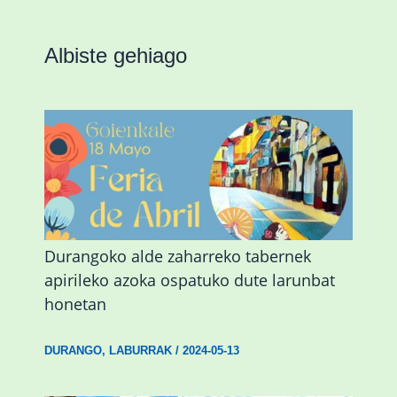
Albiste gehiago
Durangoko alde zaharreko tabernek
apirileko azoka ospatuko dute larunbat
honetan
DURANGO
,
LABURRAK
/
2024-05-13