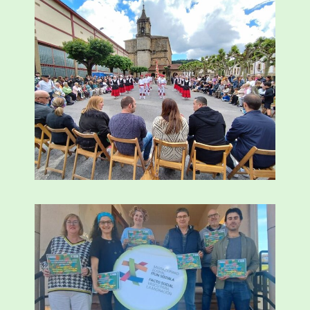
Abadiñok doako autobus bat pleitatuko
du San Trokaz jaietarako
LABURRAK
/
2024-05-15