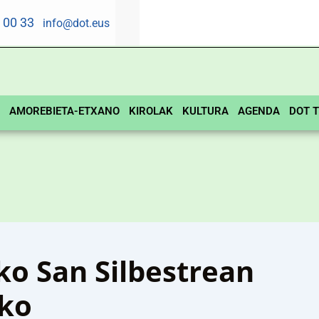
5 00 33
info@dot.eus
AMOREBIETA-ETXANO
KIROLAK
KULTURA
AGENDA
DOT T
o San Silbestrean
eko