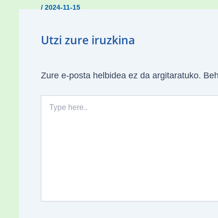
/
2024-11-15
Utzi zure iruzkina
Zure e-posta helbidea ez da argitaratuko.
Beh
Type
here..