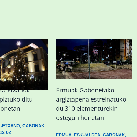
ta-Etxanok
Ermuak Gabonetako
iztuko ditu
argiztapena estreinatuko
honetan
du 310 elementurekin
ostegun honetan
A-ETXANO
,
GABONAK
,
12-02
ERMUA
,
ESKUALDEA
,
GABONAK
,