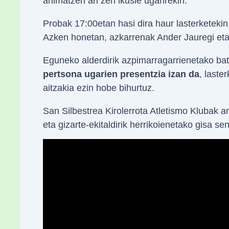
animatzen ari zen ikusle ugarirekin.
Probak 17:00etan hasi dira haur lasterketekin
Azken honetan, azkarrenak Ander Jauregi eta 
Eguneko alderdirik azpimarragarrienetako bat
pertsona ugarien presentzia izan da
, laste
aitzakia ezin hobe bihurtuz.
San Silbestrea Kirolerrota Atletismo Klubak an
eta gizarte-ekitaldirik herrikoienetako gisa se