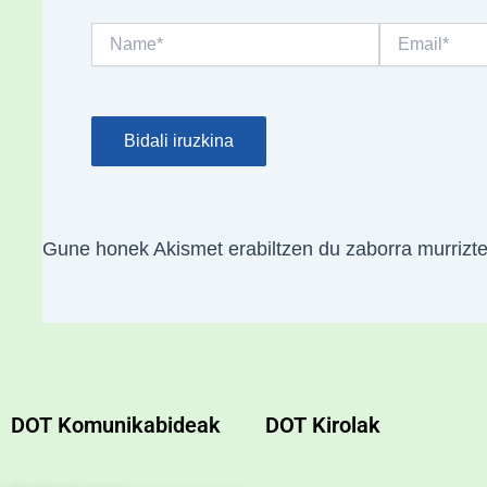
Name*
Email*
Gune honek Akismet erabiltzen du zaborra murrizt
DOT Komunikabideak
DOT Kirolak