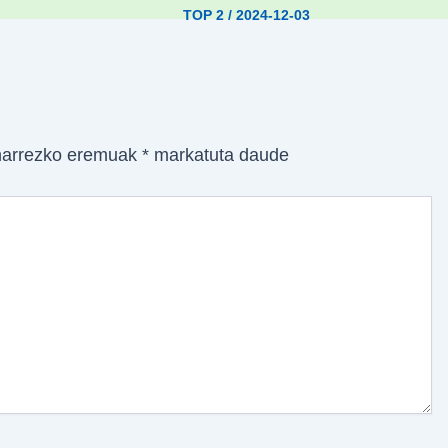
TOP 2
/
2024-12-03
arrezko eremuak
*
markatuta daude