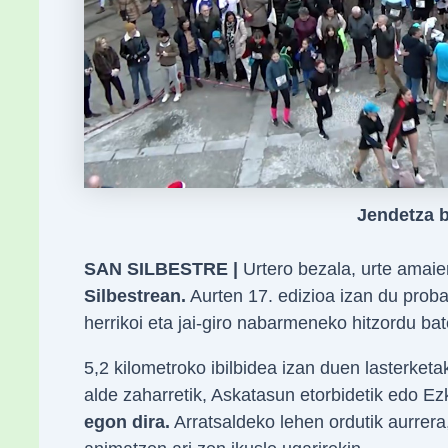
Jendetza 
SAN SILBESTRE |
Urtero bezala, urte amaie
Silbestrean.
Aurten 17. edizioa izan du proba
herrikoi eta jai-giro nabarmeneko hitzordu ba
5,2 kilometroko ibilbidea izan duen lasterketa
alde zaharretik, Askatasun etorbidetik edo Ezk
egon dira.
Arratsaldeko lehen ordutik aurrera,