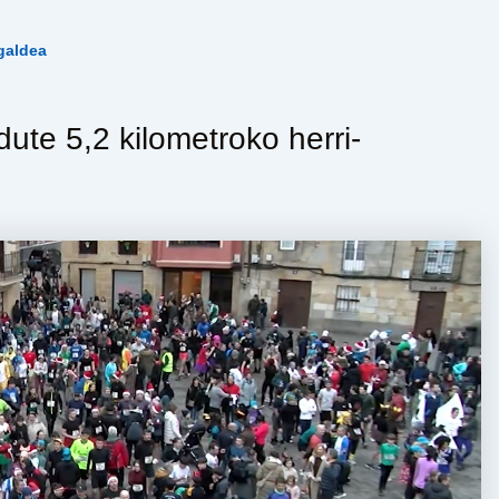
galdea
ute 5,2 kilometroko herri-