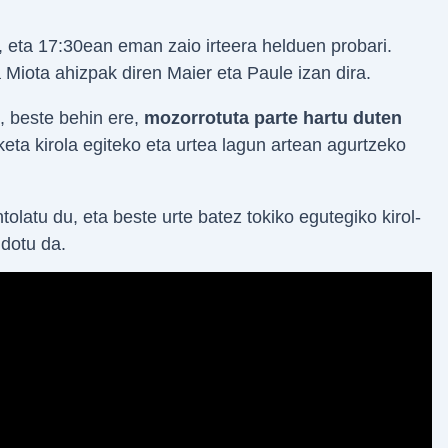
, eta 17:30ean eman zaio irteera helduen probari.
Miota ahizpak diren Maier eta Paule izan dira.
, beste behin ere,
mozorrotuta parte hartu duten
rketa kirola egiteko eta urtea lagun artean agurtzeko
tolatu du, eta beste urte batez tokiko egutegiko kirol-
ndotu da.