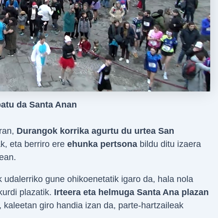
batu da Santa Anan
ran,
Durangok korrika agurtu du urtea San
k, eta berriro ere
ehunka
pertsona
bildu ditu izaera
tean.
k udalerriko gune ohikoenetatik igaro da, hala nola
urdi plazatik.
Irteera eta helmuga Santa Ana plazan
 kaleetan giro handia izan da, parte-hartzaileak