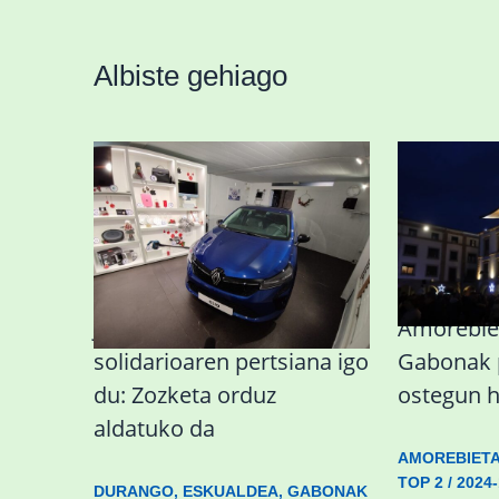
Albiste gehiago
JAEDek zozketa
Amorebie
solidarioaren pertsiana igo
Gabonak p
du: Zozketa orduz
ostegun 
aldatuko da
AMOREBIET
TOP 2
/
2024-
DURANGO
,
ESKUALDEA
,
GABONAK