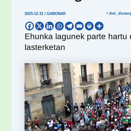
• dot_duran
2025-12-31
/
GABONAK
Ehunka lagunek parte hartu d
lasterketan