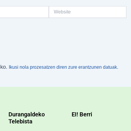
Website
eko.
Ikusi nola prozesatzen diren zure erantzunen datuak.
Durangaldeko
EI! Berri
Telebista