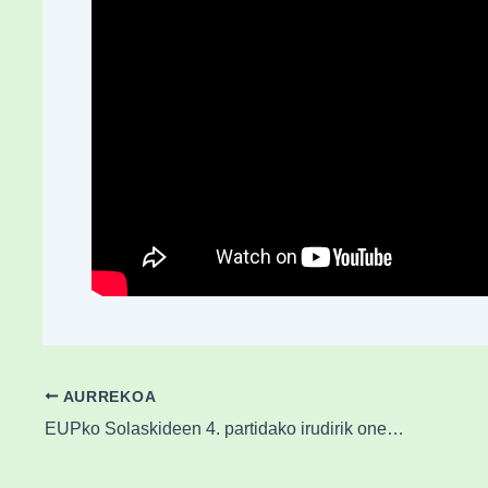
AURREKOA
EUPko Solaskideen 4. partidako irudirik onenak!