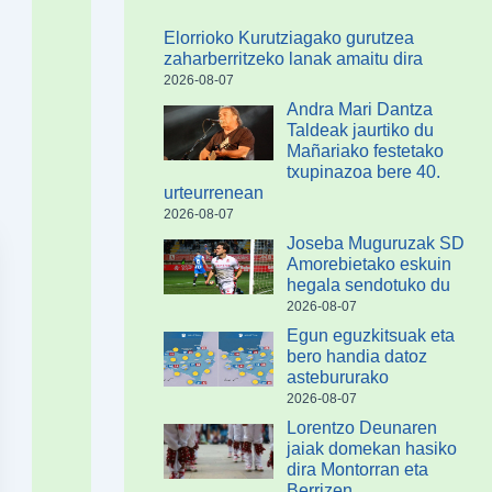
Elorrioko Kurutziagako gurutzea
zaharberritzeko lanak amaitu dira
2026-08-07
Andra Mari Dantza
Taldeak jaurtiko du
Mañariako festetako
txupinazoa bere 40.
urteurrenean
2026-08-07
Joseba Muguruzak SD
Amorebietako eskuin
hegala sendotuko du
2026-08-07
Egun eguzkitsuak eta
bero handia datoz
astebururako
2026-08-07
Lorentzo Deunaren
jaiak domekan hasiko
dira Montorran eta
Berrizen