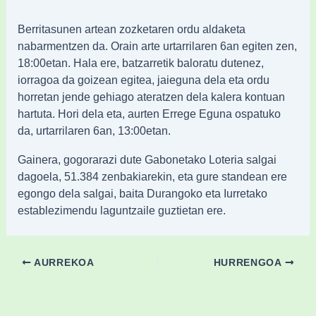
Berritasunen artean zozketaren ordu aldaketa
nabarmentzen da. Orain arte urtarrilaren 6an egiten zen,
18:00etan. Hala ere, batzarretik baloratu dutenez,
iorragoa da goizean egitea, jaieguna dela eta ordu
horretan jende gehiago ateratzen dela kalera kontuan
hartuta. Hori dela eta, aurten Errege Eguna ospatuko
da, urtarrilaren 6an, 13:00etan.
Gainera, gogorarazi dute Gabonetako Loteria salgai
dagoela, 51.384 zenbakiarekin, eta gure standean ere
egongo dela salgai, baita Durangoko eta Iurretako
establezimendu laguntzaile guztietan ere.
AURREKOA
HURRENGOA