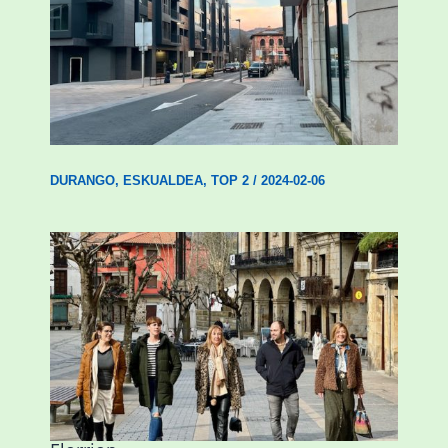
Udal etxebizitza tasatuei buruzko lehen
ordenantza izango du Durangok
DURANGO
,
ESKUALDEA
,
TOP 2
/
2024-02-06
Mankomunitateko gizarte-langileak
presentzia indartu du Abadiñon eta