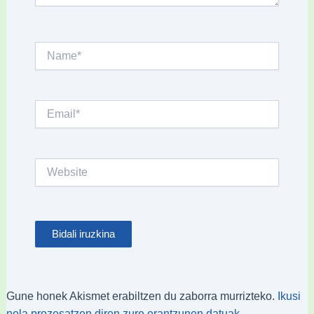
Name*
Email*
Website
Gune honek Akismet erabiltzen du zaborra murrizteko.
Ikusi
nola prozesatzen diren zure erantzunen datuak.