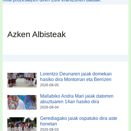
Azken Albisteak
Lorentzo Deunaren jaiak domekan
hasiko dira Montorran eta Berrizen
2026-08-05
Mallabiko Andra Mari jaiak datorren
abuztuaren 14an hasiko dira
2026-08-04
Gerediagako jaiak ospatuko dira aste
honetan
2026-08-03