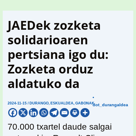
JAEDek zozketa
solidarioaren
pertsiana igo du:
Zozketa orduz
aldatuko da
•
2024-11-15
/
DURANGO
,
ESKUALDEA
,
GABONAK
dot_durangaldea
70.000 txartel daude salgai