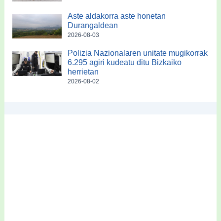
Aste aldakorra aste honetan
Durangaldean
2026-08-03
Polizia Nazionalaren unitate mugikorrak
6.295 agiri kudeatu ditu Bizkaiko
herrietan
2026-08-02