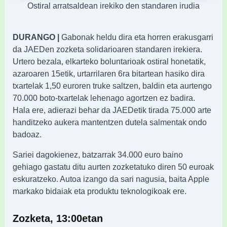
Ostiral arratsaldean irekiko den standaren irudia
DURANGO |
Gabonak heldu dira eta horren erakusgarri
da JAEDen zozketa solidarioaren standaren irekiera.
Urtero bezala, elkarteko boluntarioak ostiral honetatik,
azaroaren 15etik, urtarrilaren 6ra bitartean hasiko dira
txartelak 1,50 euroren truke saltzen, baldin eta aurtengo
70.000 boto-txartelak lehenago agortzen ez badira.
Hala ere, adierazi behar da JAEDetik tirada 75.000 arte
handitzeko aukera mantentzen dutela salmentak ondo
badoaz.
Sariei dagokienez, batzarrak 34.000 euro baino
gehiago gastatu ditu aurten zozketatuko diren 50 euroak
eskuratzeko. Autoa izango da sari nagusia, baita Apple
markako bidaiak eta produktu teknologikoak ere.
Zozketa, 13:00etan