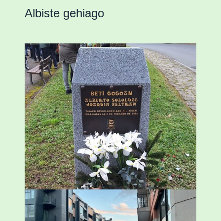
Albiste gehiago
«Azkenengo 40 urteetan Zaldibar jo zuen
ingurumen-hondamendirik larriena»
ESKUALDEA
,
ZALDIBAR
/
2024-02-06