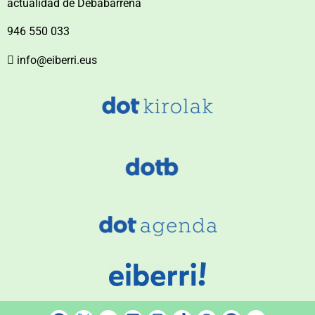
actualidad de Debabarrena
946 550 033
info@eiberri.eus