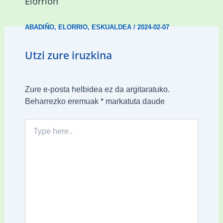
Elorrion
ABADIÑO
,
ELORRIO
,
ESKUALDEA
/
2024-02-07
Utzi zure iruzkina
Zure e-posta helbidea ez da argitaratuko.
Beharrezko eremuak
*
markatuta daude
Type
here..