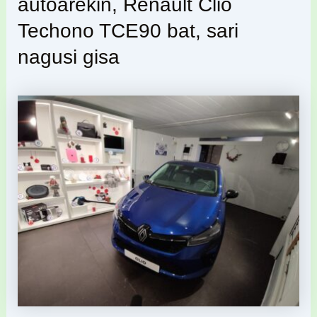
autoarekin, Renault Clio
Techono TCE90 bat, sari
nagusi gisa