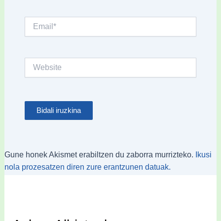
Email*
Website
Gune honek Akismet erabiltzen du zaborra murrizteko.
Ikusi
nola prozesatzen diren zure erantzunen datuak.