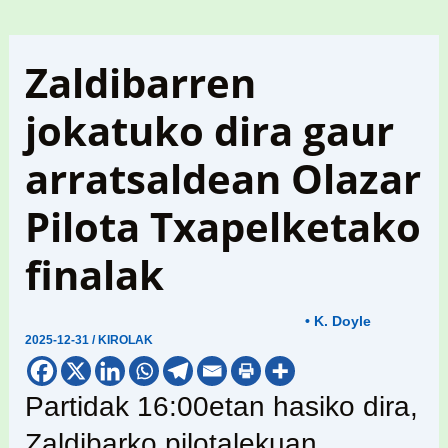
Zaldibarren
jokatuko dira gaur
arratsaldean Olazar
Pilota Txapelketako
finalak
• K. Doyle
2025-12-31
/
KIROLAK
Partidak 16:00etan hasiko dira,
Zaldibarko pilotalekuan