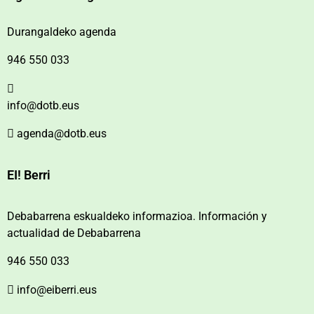
Durangaldeko agenda
946 550 033
info@dotb.eus
agenda@dotb.eus
EI! Berri
Debabarrena eskualdeko informazioa. Información y
actualidad de Debabarrena
946 550 033
info@eiberri.eus