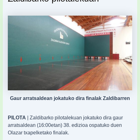
Gaur arratsaldean jokatuko dira finalak Zaldibarren
PILOTA
| Zaldibarko pilotalekuan jokatuko dira gaur
arratsaldean (16:00etan) 38. edizioa ospatuko duen
Olazar txapelketako finalak.