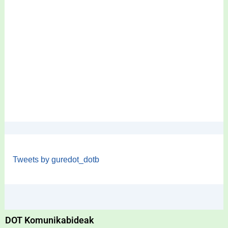
Tweets by guredot_dotb
DOT Komunikabideak