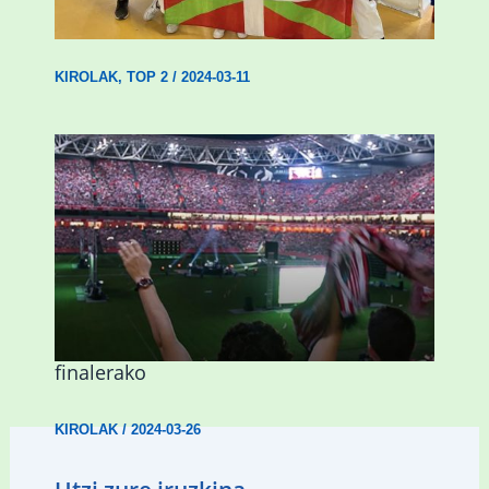
14 dominarekin
KIROLAK
,
TOP 2
/
2024-03-11
Abadiñok eta Ermuak ere pantaila
erraldoiak jarriko dituzte Kopako
finalerako
KIROLAK
/
2024-03-26