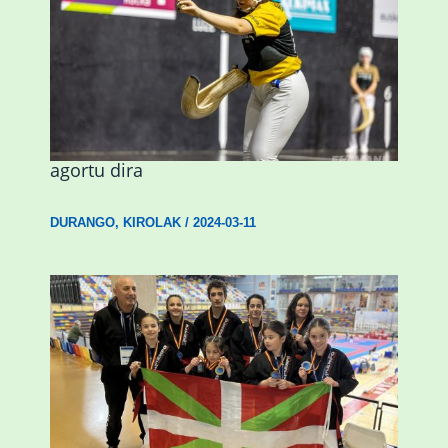
Astelehenean Durangon jokatuko den
emakumezkoen zesta finaleko sarrerak
agortu dira
DURANGO
,
KIROLAK
/
2024-03-11
Wadokan garaile Espainiako txapelketan