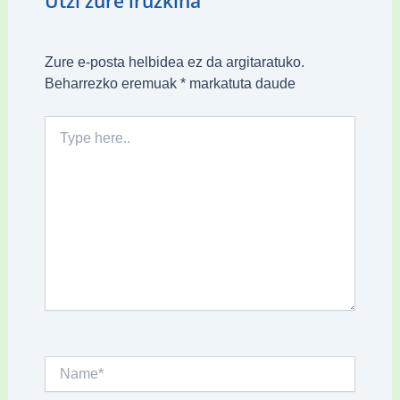
Utzi zure iruzkina
Zure e-posta helbidea ez da argitaratuko.
Beharrezko eremuak
*
markatuta daude
Type
here..
Name*