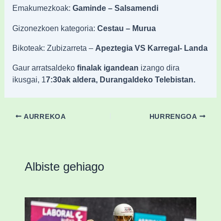
Emakumezkoak:
Gaminde – Salsamendi
Gizonezkoen kategoria:
Cestau – Murua
Bikoteak: Zubizarreta –
Apeztegia VS Karregal- Landa
Gaur arratsaldeko
finalak igandean
izango dira
ikusgai, 1
7:30ak aldera, Durangaldeko Telebistan.
AURREKOA
HURRENGOA
Albiste gehiago