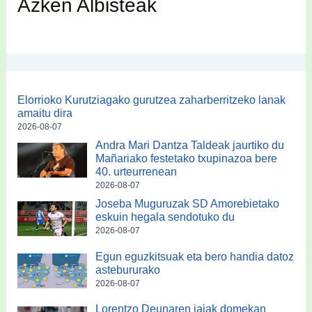
Azken Albisteak
Elorrioko Kurutziagako gurutzea zaharberritzeko lanak
amaitu dira
2026-08-07
Andra Mari Dantza Taldeak jaurtiko du
Mañariako festetako txupinazoa bere
40. urteurrenean
2026-08-07
Joseba Muguruzak SD Amorebietako
eskuin hegala sendotuko du
2026-08-07
Egun eguzkitsuak eta bero handia datoz
astebururako
2026-08-07
Lorentzo Deunaren jaiak domekan