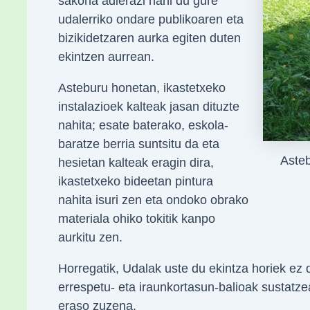
sakona adierazi nahi du gure
udalerriko ondare publikoaren eta
bizikidetzaren aurka egiten duten
ekintzen aurrean.
Asteburu honetan, ikastetxeko
instalazioek kalteak jasan dituzte
nahita; esate baterako, eskola-
baratze berria suntsitu da eta
Asteb
hesietan kalteak eragin dira,
ikastetxeko bideetan pintura
nahita isuri zen eta ondoko obrako
materiala ohiko tokitik kanpo
aurkitu zen.
Horregatik, Udalak uste du ekintza horiek ez d
errespetu- eta iraunkortasun-balioak sustatz
eraso zuzena.