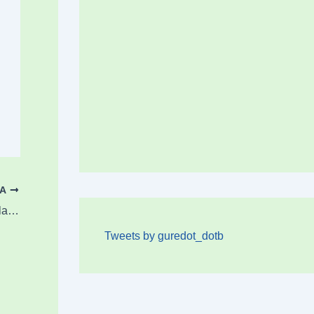
OA
Eguaztenean, Atxarteri buruzko dokumentala eta mahai ingurua Durangon
Tweets by guredot_dotb