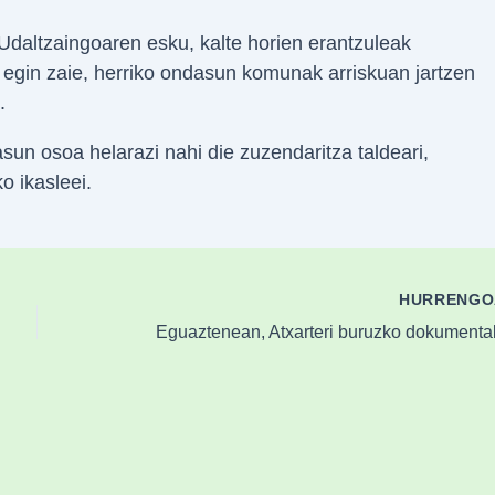
 Udaltzaingoaren esku, kalte horien erantzuleak
ia egin zaie, herriko ondasun komunak arriskuan jartzen
.
sun osoa helarazi nahi die zuzendaritza taldeari,
o ikasleei.
HURRENG