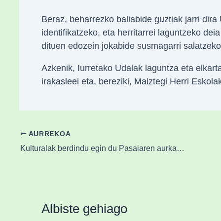
Beraz, beharrezko baliabide guztiak jarri dira
identifikatzeko, eta herritarrei laguntzeko de
dituen edozein jokabide susmagarri salatzeko
Azkenik, Iurretako Udalak laguntza eta elkarta
irakasleei eta, bereziki, Maiztegi Herri Eskolak
AURREKOA
Kulturalak berdindu egin du Pasaiaren aurka eta matematikoki mailari eustea lortu du
Albiste gehiago