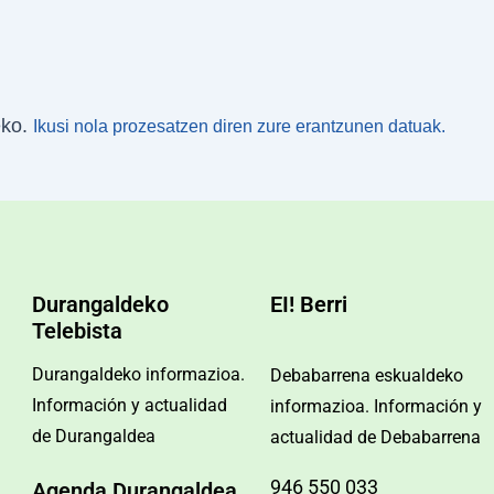
eko.
Ikusi nola prozesatzen diren zure erantzunen datuak.
Durangaldeko
EI! Berri
Telebista
Durangaldeko informazioa.
Debabarrena eskualdeko
Información y actualidad
informazioa. Información y
de Durangaldea
actualidad de Debabarrena
946 550 033
Agenda Durangaldea