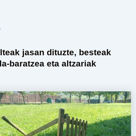
n
lteak jasan dituzte, besteak
la-baratzea eta altzariak