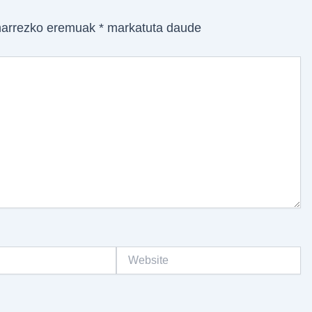
arrezko eremuak
*
markatuta daude
Website