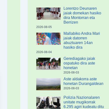
Lorentzo Deunaren
jaiak domekan hasiko
dira Montorran eta
Berrizen
2026-08-05
Mallabiko Andra Mari
jaiak datorren
abuztuaren 14an
hasiko dira
2026-08-04
Gerediagako jaiak
ospatuko dira aste
honetan
2026-08-03
Aste aldakorra aste
honetan Durangaldean
2026-08-03
Polizia Nazionalaren
unitate mugikorrak
6.295 agiri kudeatu ditu