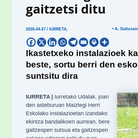
gaitzetsi ditu
• A. Salterai
2026-04-27
/
IURRETA
,
Ikastetxeko instalazioek ka
beste, sortu berri den esko
suntsitu dira
IURRETA |
Iurretako Udalak, joan
den asteburuan Maiztegi Herri
Eskolako instalazioetan izandako
ekintza bandalikoen aurrean, bere
gaitzespen sutsua eta gaitzespen