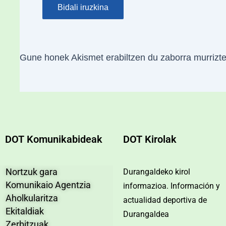
Gune honek Akismet erabiltzen du zaborra murrizt
DOT Komunikabideak
DOT Kirolak
Nortzuk gara
Durangaldeko kirol
Komunikaio Agentzia
informazioa. Información y
Aholkularitza
actualidad deportiva de
Ekitaldiak
Durangaldea
Zerbitzuak