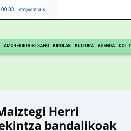
5 00 33
info@dot.eus
AMOREBIETA-ETXANO
KIROLAK
KULTURA
AGENDA
DOT T
Maiztegi Herri
ekintza bandalikoak