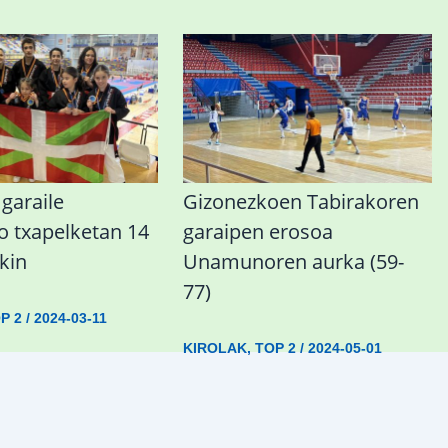
garaile
Gizonezkoen Tabirakoren
o txapelketan 14
garaipen erosoa
kin
Unamunoren aurka (59-
77)
P 2
/
2024-03-11
KIROLAK
,
TOP 2
/
2024-05-01