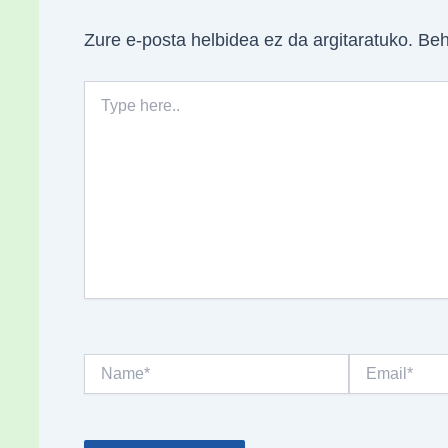
Zure e-posta helbidea ez da argitaratuko.
Beh
Type
here..
Name*
Email*