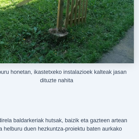
uru honetan, ikastetxeko instalazioek kalteak jasan
dituzte nahita
irela baldarkeriak hutsak, baizik eta gazteen artean
ea helburu duen hezkuntza-proiektu baten aurkako