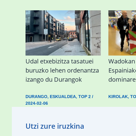
Udal etxebizitza tasatuei
Wadokan 
buruzko lehen ordenantza
Espainiak
izango du Durangok
dominare
DURANGO
,
ESKUALDEA
,
TOP 2
/
KIROLAK
,
TO
2024-02-06
Utzi zure iruzkina