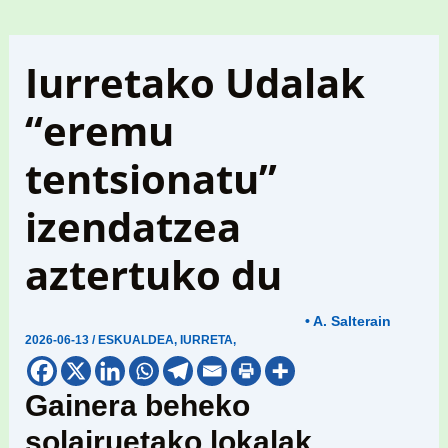
Iurretako Udalak
“eremu
tentsionatu”
izendatzea
aztertuko du
• A. Salterain
2026-06-13
/
ESKUALDEA
,
IURRETA
,
Gainera beheko
solairuetako lokalak