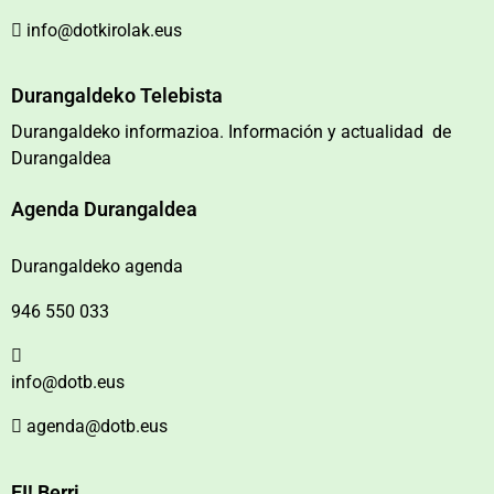
info@dotkirolak.eus
Durangaldeko Telebista
Durangaldeko informazioa. Información y actualidad de
Durangaldea
Agenda Durangaldea
Durangaldeko agenda
946 550 033
info@dotb.eus
agenda@dotb.eus
EI! Berri