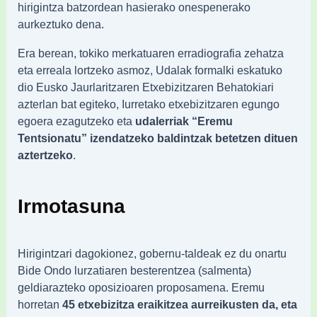
hirigintza batzordean hasierako onespenerako
aurkeztuko dena.
Era berean, tokiko merkatuaren erradiografia zehatza
eta erreala lortzeko asmoz, Udalak formalki eskatuko
dio Eusko Jaurlaritzaren Etxebizitzaren Behatokiari
azterlan bat egiteko, Iurretako etxebizitzaren egungo
egoera ezagutzeko eta
udalerriak “Eremu
Tentsionatu” izendatzeko baldintzak betetzen dituen
aztertzeko
.
Irmotasuna
Hirigintzari dagokionez, gobernu-taldeak ez du onartu
Bide Ondo lurzatiaren besterentzea (salmenta)
geldiarazteko oposizioaren proposamena. Eremu
horretan
45 etxebizitza eraikitzea aurreikusten da, eta