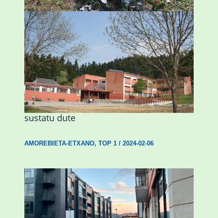
Amorebietak eta Eusko Jaurlaritzak
Urritxen institutu berri bat eraikitzea
sustatu dute
AMOREBIETA-ETXANO
,
TOP 1
/
2024-02-06