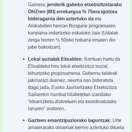
Gainera,
jenderik gabeko etxebizitzetarako
OHZren (IBI) errekargua % 75era igotzea
bideragarria den aztertuko da
eta
Alokabideri herrian Bizigune programaren
kanpaina indartzeko eskatuko zaio (Udalak
zerga horren % 50eko hobaria ematen dio
jabe bakoitzari).
Lokal sozialak Elixalden:
Kontuan hartu da
Elixaldeko hiru lokal etxebizitza sozial
bihurtzeko proposamena. Gobernu-taldeak
jakinarazi duenez, neurria oso bideratuta
dago jada, Eusko Jaurlaritzako Etxebizitza
Sailarekin hainbat hilabetetan izandako
“elkarrizketa diskretuen eta koordinatutako
lanaren” ondoren.
Gazteen emantzipaziorako laguntzak:
Urte
amaierarako oinarriak berriro aztertuko dituela