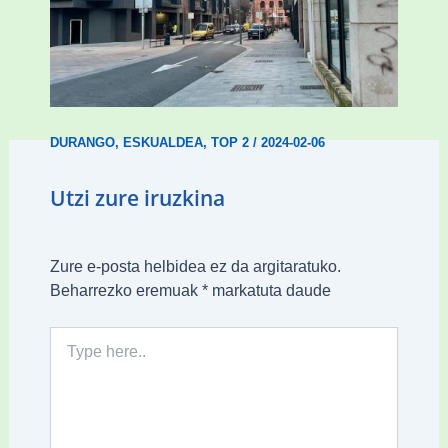
Udal etxebizitza tasatuei buruzko lehen
ordenantza izango du Durangok
DURANGO
,
ESKUALDEA
,
TOP 2
/
2024-02-06
Utzi zure iruzkina
Zure e-posta helbidea ez da argitaratuko.
Beharrezko eremuak
*
markatuta daude
Type
here..