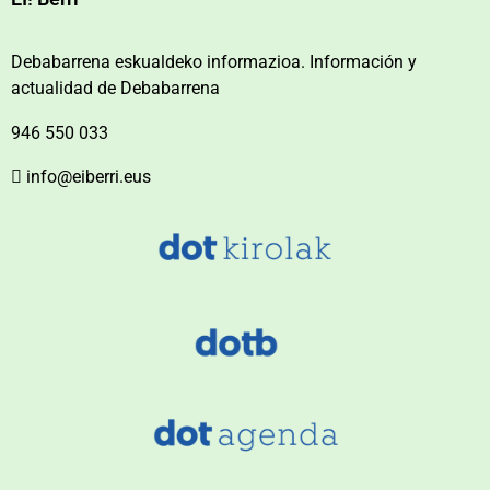
Debabarrena eskualdeko informazioa. Información y
actualidad de Debabarrena
946 550 033
info@eiberri.eus