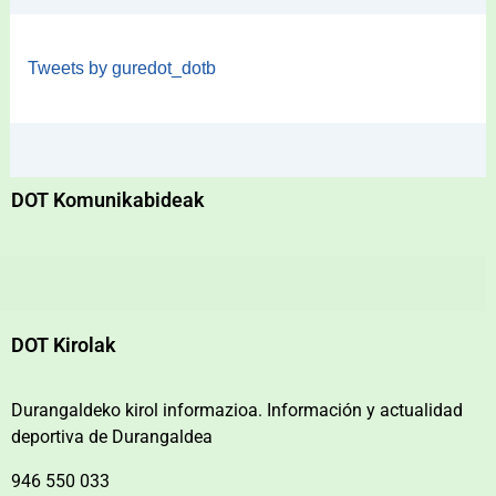
Tweets by guredot_dotb
DOT Komunikabideak
DOT Kirolak
Durangaldeko kirol informazioa. Información y actualidad
deportiva de Durangaldea
946 550 033