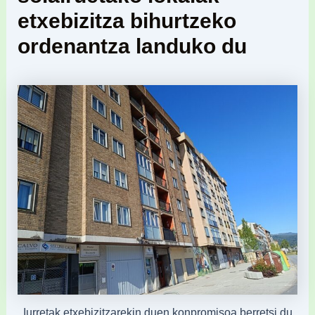
etxebizitza bihurtzeko
ordenantza landuko du
Iurretak etxebizitzarekin duen konpromisoa berretsi du