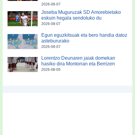
2026-08-07
Joseba Muguruzak SD Amorebietako
eskuin hegala sendotuko du
2026-08-07
Egun eguzkitsuak eta bero handia datoz
astebururako
2026-08-07
Lorentzo Deunaren jaiak domekan
hasiko dira Montorran eta Berrizen
2026-08-05