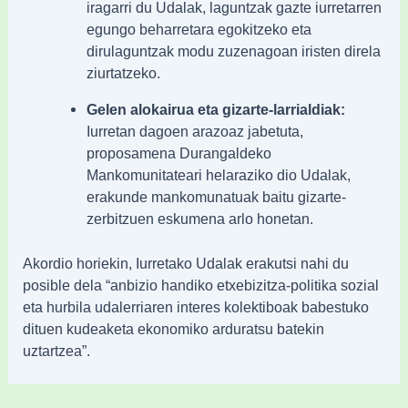
iragarri du Udalak, laguntzak gazte iurretarren
egungo beharretara egokitzeko eta
dirulaguntzak modu zuzenagoan iristen direla
ziurtatzeko.
Gelen alokairua eta gizarte-larrialdiak:
Iurretan dagoen arazoaz jabetuta,
proposamena Durangaldeko
Mankomunitateari helaraziko dio Udalak,
erakunde mankomunatuak baitu gizarte-
zerbitzuen eskumena arlo honetan.
Akordio horiekin, Iurretako Udalak erakutsi nahi du
posible dela “anbizio handiko etxebizitza-politika sozial
eta hurbila udalerriaren interes kolektiboak babestuko
dituen kudeaketa ekonomiko arduratsu batekin
uztartzea”.