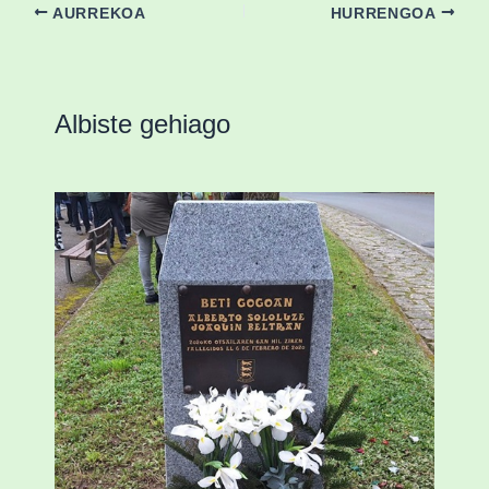
AURREKOA
HURRENGOA
Albiste gehiago
«Azkenengo 40 urteetan Zaldibar jo zuen
ingurumen-hondamendirik larriena»
ESKUALDEA
,
ZALDIBAR
/
2024-02-06