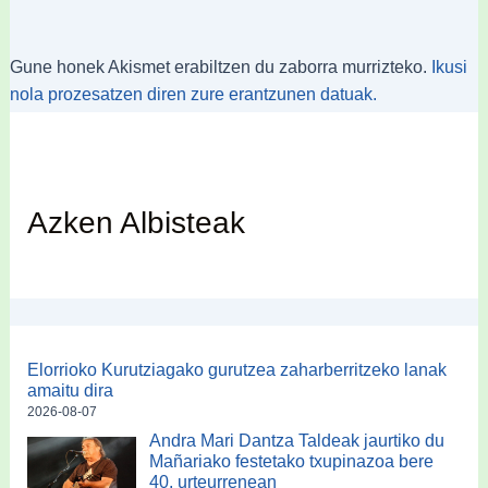
Gune honek Akismet erabiltzen du zaborra murrizteko.
Ikusi
nola prozesatzen diren zure erantzunen datuak.
Azken Albisteak
Elorrioko Kurutziagako gurutzea zaharberritzeko lanak
amaitu dira
2026-08-07
Andra Mari Dantza Taldeak jaurtiko du
Mañariako festetako txupinazoa bere
40. urteurrenean