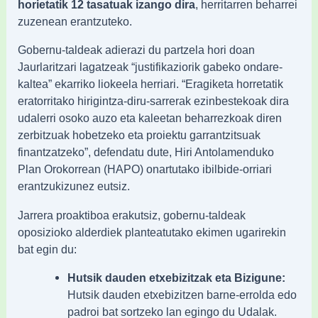
horietatik 12 tasatuak izango dira
, herritarren beharrei
zuzenean erantzuteko.
Gobernu-taldeak adierazi du partzela hori doan
Jaurlaritzari lagatzeak “justifikaziorik gabeko ondare-
kaltea” ekarriko liokeela herriari. “Eragiketa horretatik
eratorritako hirigintza-diru-sarrerak ezinbestekoak dira
udalerri osoko auzo eta kaleetan beharrezkoak diren
zerbitzuak hobetzeko eta proiektu garrantzitsuak
finantzatzeko”, defendatu dute, Hiri Antolamenduko
Plan Orokorrean (HAPO) onartutako ibilbide-orriari
erantzukizunez eutsiz.
Jarrera proaktiboa erakutsiz, gobernu-taldeak
oposizioko alderdiek planteatutako ekimen ugarirekin
bat egin du:
Hutsik dauden etxebizitzak eta Bizigune:
Hutsik dauden etxebizitzen barne-errolda edo
padroi bat sortzeko lan egingo du Udalak.