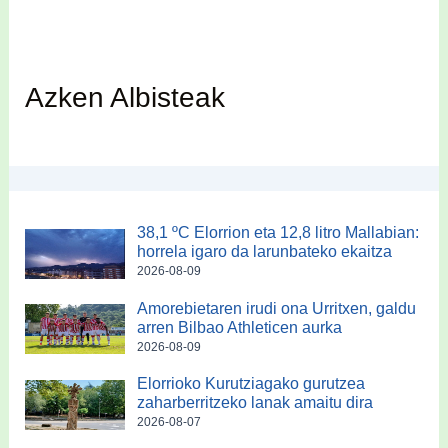
Azken Albisteak
38,1 ºC Elorrion eta 12,8 litro Mallabian:
horrela igaro da larunbateko ekaitza
2026-08-09
Amorebietaren irudi ona Urritxen, galdu
arren Bilbao Athleticen aurka
2026-08-09
Elorrioko Kurutziagako gurutzea
zaharberritzeko lanak amaitu dira
2026-08-07