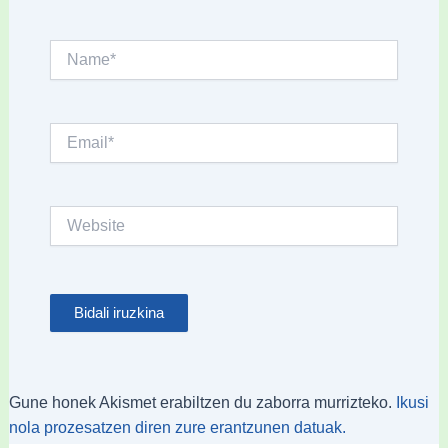
Name*
Email*
Website
Gune honek Akismet erabiltzen du zaborra murrizteko.
Ikusi
nola prozesatzen diren zure erantzunen datuak.