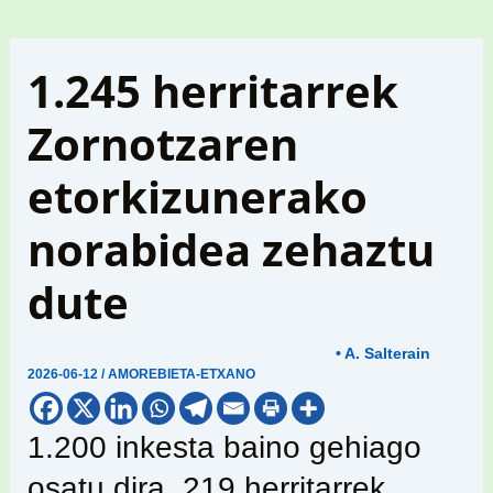
1.245 herritarrek
Zornotzaren
etorkizunerako
norabidea zehaztu
dute
• A. Salterain
2026-06-12
/
AMOREBIETA-ETXANO
1.200 inkesta baino gehiago
osatu dira, 219 herritarrek