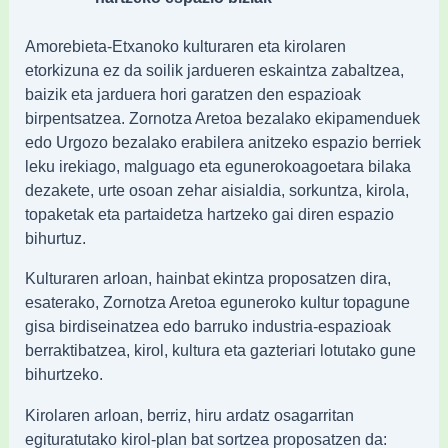
Amorebieta-Etxanoko kulturaren eta kirolaren
etorkizuna ez da soilik jardueren eskaintza zabaltzea,
baizik eta jarduera hori garatzen den espazioak
birpentsatzea. Zornotza Aretoa bezalako ekipamenduek
edo Urgozo bezalako erabilera anitzeko espazio berriek
leku irekiago, malguago eta egunerokoagoetara bilaka
dezakete, urte osoan zehar aisialdia, sorkuntza, kirola,
topaketak eta partaidetza hartzeko gai diren espazio
bihurtuz.
Kulturaren arloan, hainbat ekintza proposatzen dira,
esaterako, Zornotza Aretoa eguneroko kultur topagune
gisa birdiseinatzea edo barruko industria-espazioak
berraktibatzea, kirol, kultura eta gazteriari lotutako gune
bihurtzeko.
Kirolaren arloan, berriz, hiru ardatz osagarritan
egituratutako kirol-plan bat sortzea proposatzen da: