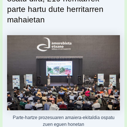
parte hartu dute herritarren
mahaietan
Parte-hartze prozesuaren amaiera-ekitaldia ospatu
zuen eguen honetan