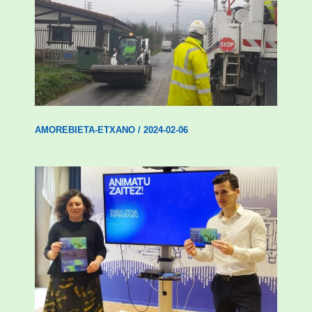
Amorebieta-Etxanok auzoak hobetzeko
plan integrala ezarri du
AMOREBIETA-ETXANO
/
2024-02-06
Amorebietak gazteen inklusio aktiboa
bultzatu du “ZUOK” ekimenarekin