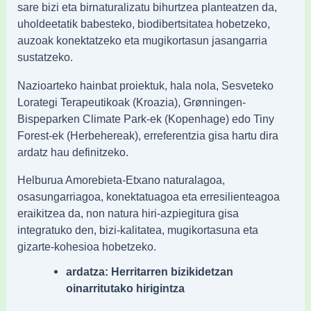
sare bizi eta birnaturalizatu bihurtzea planteatzen da,
uholdeetatik babesteko, biodibertsitatea hobetzeko,
auzoak konektatzeko eta mugikortasun jasangarria
sustatzeko.
Nazioarteko hainbat proiektuk, hala nola, Sesveteko
Lorategi Terapeutikoak (Kroazia), Grønningen-
Bispeparken Climate Park-ek (Kopenhage) edo Tiny
Forest-ek (Herbehereak), erreferentzia gisa hartu dira
ardatz hau definitzeko.
Helburua Amorebieta-Etxano naturalagoa,
osasungarriagoa, konektatuagoa eta erresilienteagoa
eraikitzea da, non natura hiri-azpiegitura gisa
integratuko den, bizi-kalitatea, mugikortasuna eta
gizarte-kohesioa hobetzeko.
ardatza: Herritarren bizikidetzan
oinarritutako hirigintza