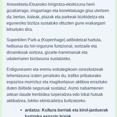
Amorebieta-Etxanoko hirigintza-etorkizuna herri
gizatiarrago, irisgarriago eta konektatuago gisa ulertzen
da; bertan, kaleak, plazak eta parkeak bizikidetza eta
eguneroko bizitza sustatuko dituzten gune erakargarri
bihurtuko dira.
Superkilen Park-a (Kopenhage) adibidetzat hartuta,
helburua da hiri-ingurune funtzional, sortzaile eta
dinamikoak sortzea, gizarte-harremanak eta
udalerriaren bizitasuna sustatzeko.
Erdigunearen eta eremu estrategikoen oinezkotzeak
lehentasuna izaten jarraituko du, trafiko pribaturako
espazioa murriztuz eta mugikortasun aktiboa erraztuko
duten ibilbide seguruak sustatuz. Asmo nabarmenen
artean daude trenbidea lurperatzea edo lokal hutsak
aktibatzea, tokiko ekintzailetza bultzatzeko.
ardatza: Kultura berriak eta kirol-jarduerak
hartzeko espazio biziak