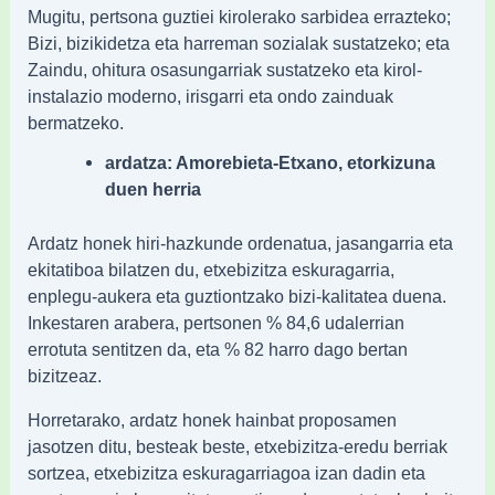
Mugitu, pertsona guztiei kirolerako sarbidea errazteko;
Bizi, bizikidetza eta harreman sozialak sustatzeko; eta
Zaindu, ohitura osasungarriak sustatzeko eta kirol-
instalazio moderno, irisgarri eta ondo zainduak
bermatzeko.
ardatza: Amorebieta-Etxano, etorkizuna
duen herria
Ardatz honek hiri-hazkunde ordenatua, jasangarria eta
ekitatiboa bilatzen du, etxebizitza eskuragarria,
enplegu-aukera eta guztiontzako bizi-kalitatea duena.
Inkestaren arabera, pertsonen % 84,6 udalerrian
errotuta sentitzen da, eta % 82 harro dago bertan
bizitzeaz.
Horretarako, ardatz honek hainbat proposamen
jasotzen ditu, besteak beste, etxebizitza-eredu berriak
sortzea, etxebizitza eskuragarriagoa izan dadin eta