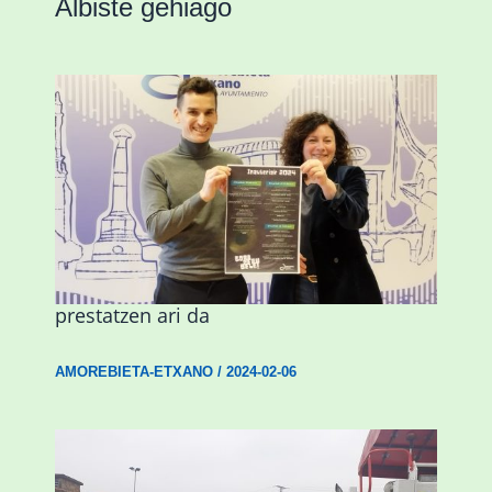
Albiste gehiago
Amorebieta musikaz, kolorez eta
alaitasunez beteriko inauterietarako
prestatzen ari da
AMOREBIETA-ETXANO
/
2024-02-06