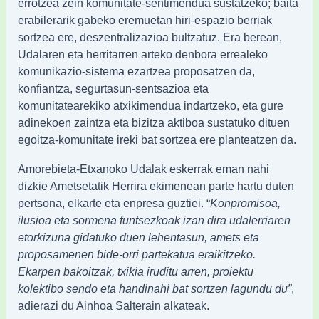
errotzea zein komunitate-sentimendua sustatzeko; baita
erabilerarik gabeko eremuetan hiri-espazio berriak
sortzea ere, deszentralizazioa bultzatuz. Era berean,
Udalaren eta herritarren arteko denbora errealeko
komunikazio-sistema ezartzea proposatzen da,
konfiantza, segurtasun-sentsazioa eta
komunitatearekiko atxikimendua indartzeko, eta gure
adinekoen zaintza eta bizitza aktiboa sustatuko dituen
egoitza-komunitate ireki bat sortzea ere planteatzen da.
Amorebieta-Etxanoko Udalak eskerrak eman nahi
dizkie Ametsetatik Herrira ekimenean parte hartu duten
pertsona, elkarte eta enpresa guztiei. “
Konpromisoa,
ilusioa eta sormena funtsezkoak izan dira udalerriaren
etorkizuna gidatuko duen lehentasun, amets eta
proposamenen bide-orri partekatua eraikitzeko.
Ekarpen bakoitzak, txikia iruditu arren, proiektu
kolektibo sendo eta handinahi bat sortzen lagundu du”
,
adierazi du Ainhoa Salterain alkateak.