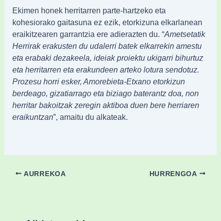
Ekimen honek herritarren parte-hartzeko eta
kohesiorako gaitasuna ez ezik, etorkizuna elkarlanean
eraikitzearen garrantzia ere adierazten du. “
Ametsetatik
Herrirak erakusten du udalerri batek elkarrekin amestu
eta erabaki dezakeela, ideiak proiektu ukigarri bihurtuz
eta herritarren eta erakundeen arteko lotura sendotuz.
Prozesu horri esker, Amorebieta-Etxano etorkizun
berdeago, gizatiarrago eta biziago baterantz doa, non
herritar bakoitzak zeregin aktiboa duen bere herriaren
eraikuntzan
”, amaitu du alkateak.
AURREKOA
HURRENGOA