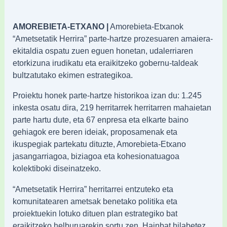
AMOREBIETA-ETXANO |
Amorebieta-Etxanok
“Ametsetatik Herrira” parte-hartze prozesuaren amaiera-
ekitaldia ospatu zuen eguen honetan, udalerriaren
etorkizuna irudikatu eta eraikitzeko gobernu-taldeak
bultzatutako ekimen estrategikoa.
Proiektu honek parte-hartze historikoa izan du: 1.245
inkesta osatu dira, 219 herritarrek herritarren mahaietan
parte hartu dute, eta 67 enpresa eta elkarte baino
gehiagok ere beren ideiak, proposamenak eta
ikuspegiak partekatu dituzte, Amorebieta-Etxano
jasangarriagoa, biziagoa eta kohesionatuagoa
kolektiboki diseinatzeko.
“Ametsetatik Herrira” herritarrei entzuteko eta
komunitatearen ametsak benetako politika eta
proiektuekin lotuko dituen plan estrategiko bat
eraikitzeko helburuarekin sortu zen. Hainbat hilabetez,