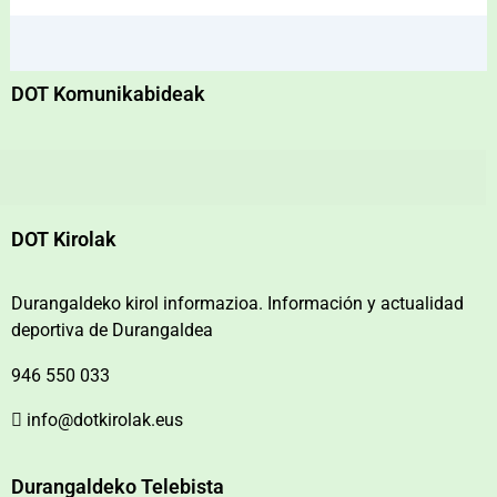
DOT Komunikabideak
DOT Kirolak
Durangaldeko kirol informazioa. Información y actualidad
deportiva de Durangaldea
946 550 033
info@dotkirolak.eus
Durangaldeko Telebista