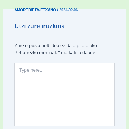
AMOREBIETA-ETXANO
/
2024-02-06
Utzi zure iruzkina
Zure e-posta helbidea ez da argitaratuko.
Beharrezko eremuak
*
markatuta daude
Type
here..