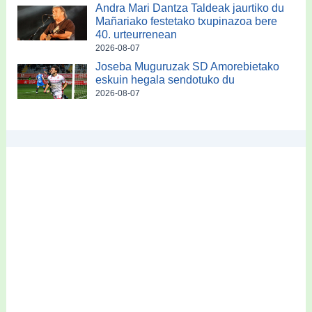
Andra Mari Dantza Taldeak jaurtiko du
Mañariako festetako txupinazoa bere
40. urteurrenean
2026-08-07
Joseba Muguruzak SD Amorebietako
eskuin hegala sendotuko du
2026-08-07