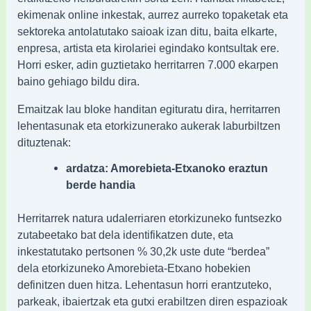
ekimenak online inkestak, aurrez aurreko topaketak eta
sektoreka antolatutako saioak izan ditu, baita elkarte,
enpresa, artista eta kirolariei egindako kontsultak ere.
Horri esker, adin guztietako herritarren 7.000 ekarpen
baino gehiago bildu dira.
Emaitzak lau bloke handitan egituratu dira, herritarren
lehentasunak eta etorkizunerako aukerak laburbiltzen
dituztenak:
ardatza: Amorebieta-Etxanoko eraztun
berde handia
Herritarrek natura udalerriaren etorkizuneko funtsezko
zutabeetako bat dela identifikatzen dute, eta
inkestatutako pertsonen % 30,2k uste dute “berdea”
dela etorkizuneko Amorebieta-Etxano hobekien
definitzen duen hitza. Lehentasun horri erantzuteko,
parkeak, ibaiertzak eta gutxi erabiltzen diren espazioak