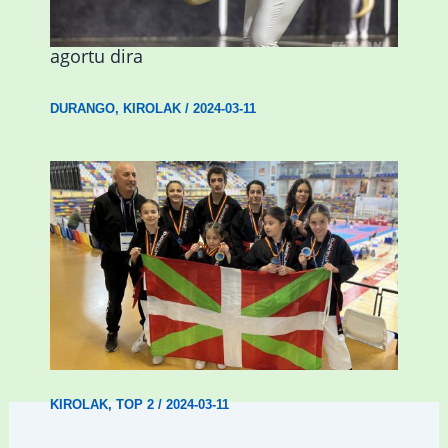
Astelehenean Durangon jokatuko den
emakumezkoen zesta finaleko sarrerak
agortu dira
DURANGO
,
KIROLAK
/
2024-03-11
Wadokan garaile Espainiako txapelketan
14 dominarekin
KIROLAK
,
TOP 2
/
2024-03-11