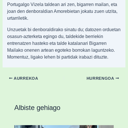
Portugalgo Vizela taldean ari zen, bigarren mailan, eta
joan den denboraldian Amorebietan jokatu zuen utzita,
urtarriletik.
Unzuetak bi denboraldirako sinatu du; datozen orduetan
osasun-azterketa egingo du, taldekide berriekin
entrenatzen hasteko eta talde katalanari Bigarren
Mailako onenen artean egoteko borrokan laguntzeko.
Momentuz, ligako lehen bi partidak irabazi dituzte.
AURREKOA
HURRENGOA
Albiste gehiago