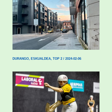
Udal etxebizitza tasatuei buruzko lehen
ordenantza izango du Durangok
DURANGO
,
ESKUALDEA
,
TOP 2
/
2024-02-06