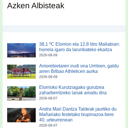
Azken Albisteak
38,1 ºC Elorrion eta 12,8 litro Mallabian:
horrela igaro da larunbateko ekaitza
2026-08-09
Amorebietaren irudi ona Urritxen, galdu
arren Bilbao Athleticen aurka
2026-08-09
Elorrioko Kurutziagako gurutzea
zaharberritzeko lanak amaitu dira
2026-08-07
Andra Mari Dantza Taldeak jaurtiko du
Mañariako festetako txupinazoa bere
40. urteurrenean
2026-08-07