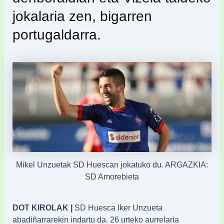
jokalaria zen, bigarren
portugaldarra.
Mikel Unzuetak SD Huescan jokatuko du. ARGAZKIA:
SD Amorebieta
DOT KIROLAK |
SD Huesca Iker Unzueta
abadiñarrarekin indartu da. 26 urteko aurrelaria