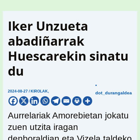
Iker Unzueta
abadiñarrak
Huescarekin sinatu
du
•
2024-08-27
/
KIROLAK
,
dot_durangaldea
Aurrelariak Amorebietan jokatu
zuen utzita iragan
denboraldian eta Vizela taldeko