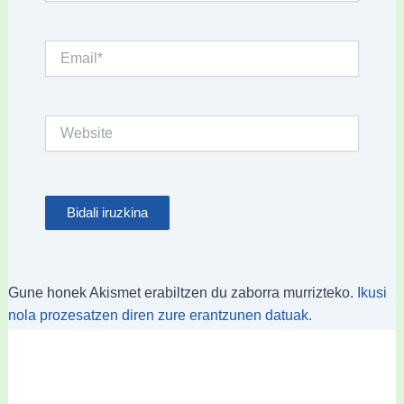
Email*
Website
Gune honek Akismet erabiltzen du zaborra murrizteko.
Ikusi
nola prozesatzen diren zure erantzunen datuak.