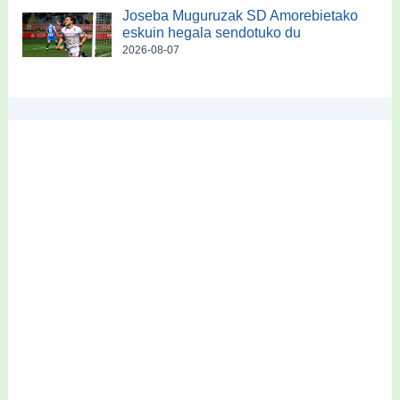
Joseba Muguruzak SD Amorebietako
eskuin hegala sendotuko du
2026-08-07