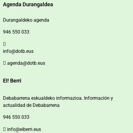
Agenda Durangaldea
Durangaldeko agenda
946 550 033
info@dotb.eus
agenda@dotb.eus
EI! Berri
Debabarrena eskualdeko informazioa. Información y
actualidad de Debabarrena
946 550 033
info@eiberri.eus