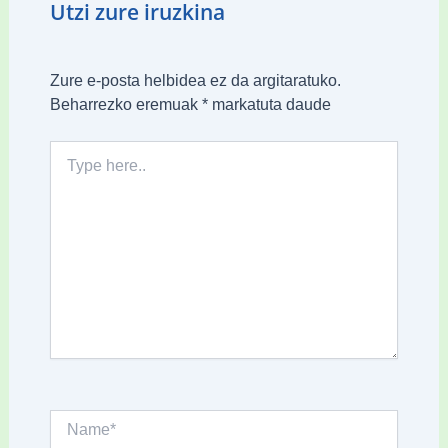
Utzi zure iruzkina
Zure e-posta helbidea ez da argitaratuko.
Beharrezko eremuak
*
markatuta daude
Type
here..
Name*