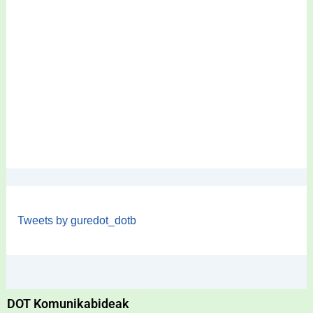
Tweets by guredot_dotb
DOT Komunikabideak