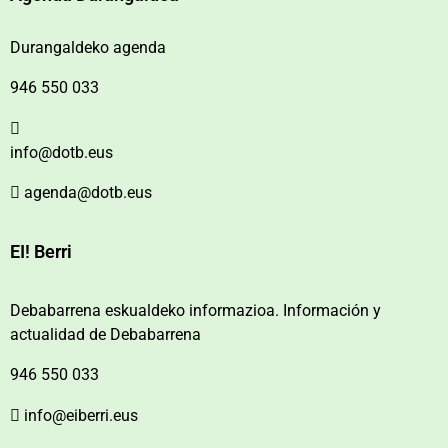
Durangaldeko agenda
946 550 033
info@dotb.eus
agenda@dotb.eus
EI! Berri
Debabarrena eskualdeko informazioa. Información y
actualidad de Debabarrena
946 550 033
info@eiberri.eus