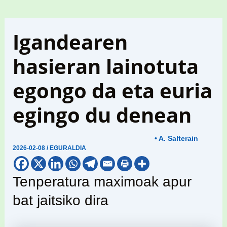
Igandearen
hasieran lainotuta
egongo da eta euria
egingo du denean
• A. Salterain
2026-02-08
/
EGURALDIA
Tenperatura maximoak apur
bat jaitsiko dira