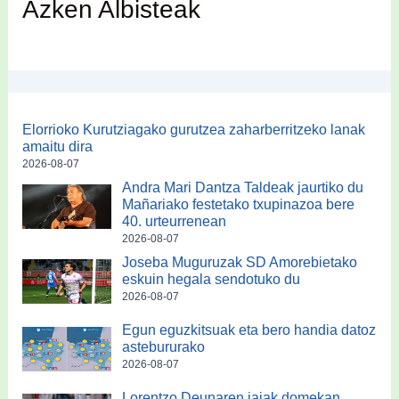
Azken Albisteak
Elorrioko Kurutziagako gurutzea zaharberritzeko lanak
amaitu dira
2026-08-07
Andra Mari Dantza Taldeak jaurtiko du
Mañariako festetako txupinazoa bere
40. urteurrenean
2026-08-07
Joseba Muguruzak SD Amorebietako
eskuin hegala sendotuko du
2026-08-07
Egun eguzkitsuak eta bero handia datoz
astebururako
2026-08-07
Lorentzo Deunaren jaiak domekan