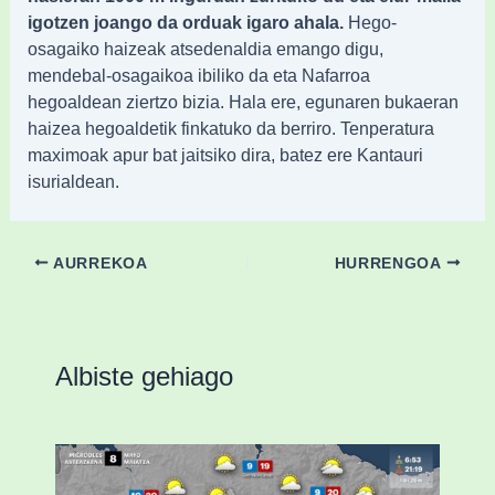
igotzen joango da orduak igaro ahala.
Hego-
osagaiko haizeak atsedenaldia emango digu,
mendebal-osagaikoa ibiliko da eta Nafarroa
hegoaldean ziertzo bizia. Hala ere, egunaren bukaeran
haizea hegoaldetik finkatuko da berriro. Tenperatura
maximoak apur bat jaitsiko dira, batez ere Kantauri
isurialdean.
AURREKOA
HURRENGOA
Albiste gehiago