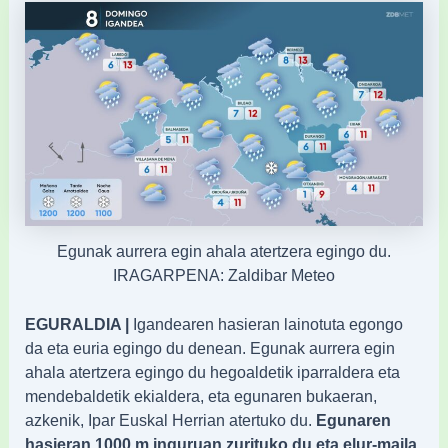
Egunak aurrera egin ahala atertzera egingo du.
IRAGARPENA: Zaldibar Meteo
EGURALDIA |
Igandearen hasieran lainotuta egongo
da eta euria egingo du denean. Egunak aurrera egin
ahala atertzera egingo du hegoaldetik iparraldera eta
mendebaldetik ekialdera, eta egunaren bukaeran,
azkenik, Ipar Euskal Herrian atertuko du.
Egunaren
hasieran 1000 m inguruan zurituko du eta elur-maila