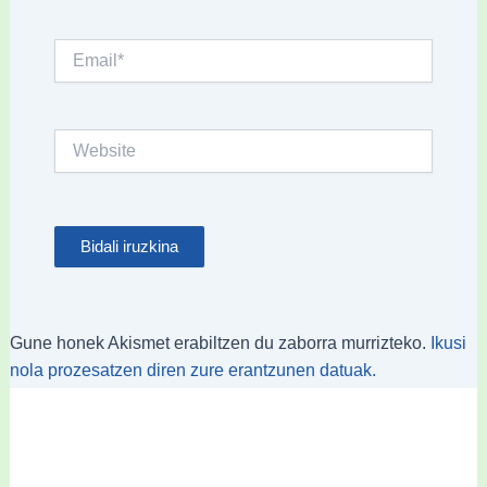
Email*
Website
Gune honek Akismet erabiltzen du zaborra murrizteko.
Ikusi
nola prozesatzen diren zure erantzunen datuak.