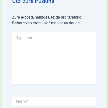
Utzi zure iruzkina
Zure e-posta helbidea ez da argitaratuko.
Beharrezko eremuak
*
markatuta daude
Type
here..
Name*