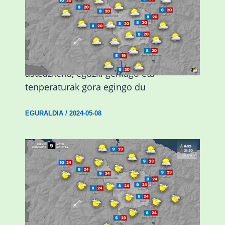
Eguraldiak hobera egingo du gaur,
asteazkena, eguzki gehiago eta
tenperaturak gora egingo du
EGURALDIA
/
2024-05-08
Giro eguzkitsua eta tenperatura