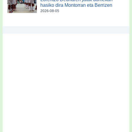
hasiko dira Montorran eta Berrizen
2026-08-05