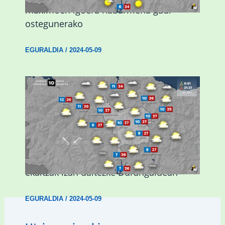
maximoen igoera nabarmena gaur
ostegunerako
EGURALDIA
/
2024-05-09
Asteburuan 25 gradu baino gehiago eta
ekaitzak izan daitezke Durangaldean
EGURALDIA
/
2024-05-09