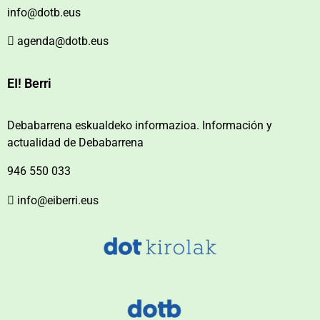
info@dotb.eus
agenda@dotb.eus
EI! Berri
Debabarrena eskualdeko informazioa. Información y
actualidad de Debabarrena
946 550 033
info@eiberri.eus