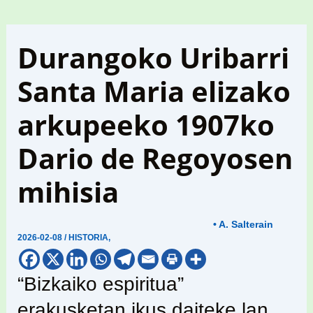
Durangoko Uribarri
Santa Maria elizako
arkupeeko 1907ko
Dario de Regoyosen
mihisia
• A. Salterain
2026-02-08
/
HISTORIA
,
“Bizkaiko espiritua”
erakusketan ikus daiteke lan