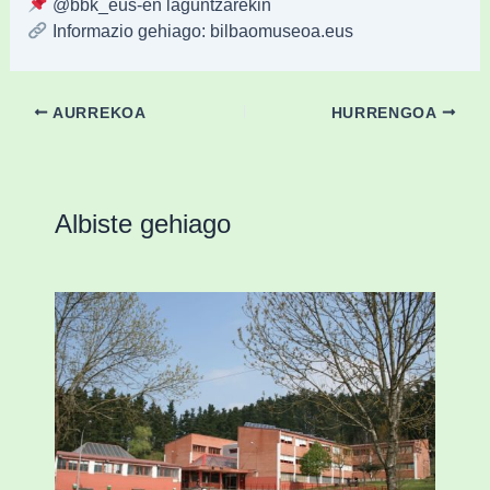
@‌bbk_eus-en laguntzarekin
Informazio gehiago: bilbaomuseoa.eus
AURREKOA
HURRENGOA
Albiste gehiago
Amorebietak eta Eusko Jaurlaritzak