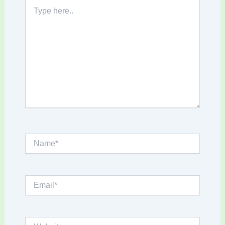
Type
here..
Name*
Email*
Website