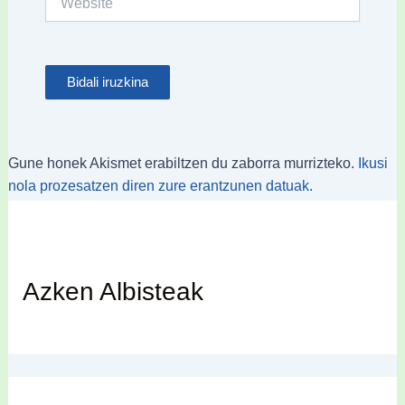
Gune honek Akismet erabiltzen du zaborra murrizteko.
Ikusi
nola prozesatzen diren zure erantzunen datuak.
Azken Albisteak