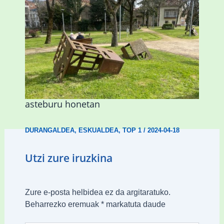
Gerediagak Durangoko aire zabaleko
eskulturak ezagutzera emango ditu
asteburu honetan
DURANGALDEA
,
ESKUALDEA
,
TOP 1
/
2024-04-18
Utzi zure iruzkina
Zure e-posta helbidea ez da argitaratuko.
Beharrezko eremuak
*
markatuta daude