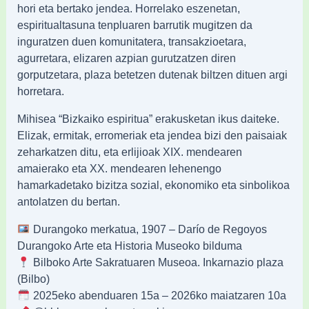
hori eta bertako jendea. Horrelako eszenetan,
espiritualtasuna tenpluaren barrutik mugitzen da
inguratzen duen komunitatera, transakzioetara,
agurretara, elizaren azpian gurutzatzen diren
gorputzetara, plaza betetzen dutenak biltzen dituen argi
horretara.
Mihisea “Bizkaiko espiritua” erakusketan ikus daiteke.
Elizak, ermitak, erromeriak eta jendea bizi den paisaiak
zeharkatzen ditu, eta erlijioak XIX. mendearen
amaierako eta XX. mendearen lehenengo
hamarkadetako bizitza sozial, ekonomiko eta sinbolikoa
antolatzen du bertan.
Durangoko merkatua, 1907 – Darío de Regoyos
Durangoko Arte eta Historia Museoko bilduma
Bilboko Arte Sakratuaren Museoa. Inkarnazio plaza
(Bilbo)
2025eko abenduaren 15a – 2026ko maiatzaren 10a