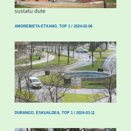
Urritxen institutu berri bat eraikitzea
sustatu dute
AMOREBIETA-ETXANO
,
TOP 1
/
2024-02-06
Durangok hilabete honetan amaituko
ditu Euskadi iturria berritzeko lanak
DURANGO
,
ESKUALDEA
,
TOP 1
/
2024-03-11