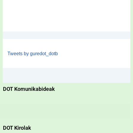
Tweets by guredot_dotb
DOT Komunikabideak
DOT Kirolak