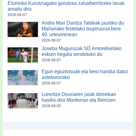
Elorrioko Kurutziagako gurutzea zaharberritzeko lanak
amaitu dira
2026-08-07
Andra Mari Dantza Taldeak jaurtiko du
Mañariako festetako txupinazoa bere
40. urteurrenean
2026-08-07
Joseba Muguruzak SD Amorebietako
eskuin hegala sendotuko du
2026-08-07
Egun eguzkitsuak eta bero handia datoz
astebururako
2026-08-07
Lorentzo Deunaren jaiak domekan
hasiko dira Montorran eta Berrizen
2026-08-05