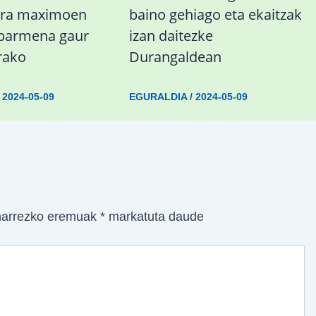
ura maximoen
baino gehiago eta ekaitzak
abarmena gaur
izan daitezke
rako
Durangaldean
/
2024-05-09
EGURALDIA
/
2024-05-09
arrezko eremuak
*
markatuta daude