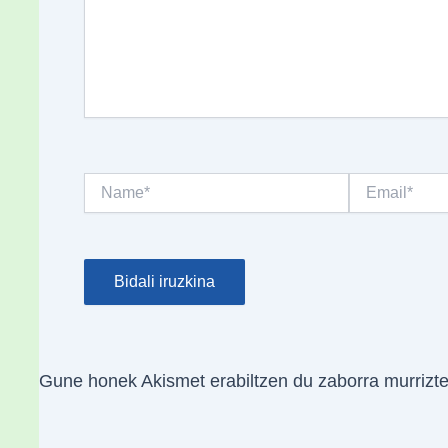
Name*
Email*
Gune honek Akismet erabiltzen du zaborra murrizt