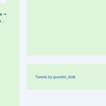
OA
Hontza Museoak Askondoko haitzuloko hartzaren historia dakar
Tweets by guredot_dotb