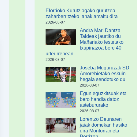
Elorrioko Kurutziagako gurutzea
zaharberritzeko lanak amaitu dira
2026-08-07
Andra Mari Dantza
Taldeak jaurtiko du
Mañariako festetako
txupinazoa bere 40.
urteurrenean
2026-08-07
Joseba Muguruzak SD
Amorebietako eskuin
hegala sendotuko du
2026-08-07
Egun eguzkitsuak eta
bero handia datoz
astebururako
2026-08-07
Lorentzo Deunaren
jaiak domekan hasiko
dira Montorran eta
Berrizen