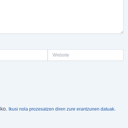
Website
eko.
Ikusi nola prozesatzen diren zure erantzunen datuak.