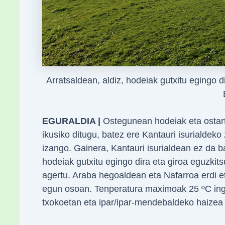
Arratsaldean, aldiz, hodeiak gutxitu egingo
EGURALDIA |
Ostegunean hodeiak eta ostart
ikusiko ditugu, batez ere Kantauri isurialdeko 
izango. Gainera, Kantauri isurialdean ez da baz
hodeiak gutxitu egingo dira eta giroa eguzkits
agertu. Araba hegoaldean eta Nafarroa erdi 
egun osoan. Tenperatura maximoak 25 ºC ing
txokoetan eta ipar/ipar-mendebaldeko haizea i