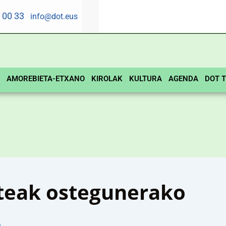
5 00 33
info@dot.eus
AMOREBIETA-ETXANO
KIROLAK
KULTURA
AGENDA
DOT T
rteak ostegunerako
n