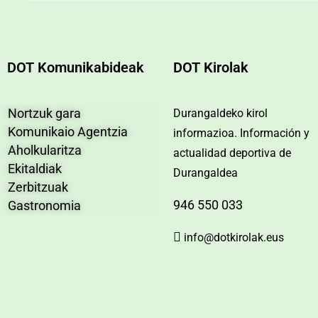
DOT Komunikabideak
DOT Kirolak
Nortzuk gara
Durangaldeko kirol
Komunikaio Agentzia
informazioa. Información y
Aholkularitza
actualidad deportiva de
Ekitaldiak
Durangaldea
Zerbitzuak
946 550 033
Gastronomia
info@dotkirolak.eus