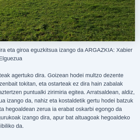
 dira eta giroa eguzkitsua izango da ARGAZKIA: Xabier
Elguezua
eak agertuko dira. Goizean hodei multzo dezente
zenbait tokitan, eta ostarteak ez dira hain zabalak
tertzen puntualki zirimiria egitea. Arratsaldean, aldiz,
ua izango da, nahiz eta kostaldetik gertu hodei batzuk
eta hegoaldean zerua ia erabat oskarbi egongo da
urukoak izango dira, apur bat altuagoak hegoaldeko
biliko da.