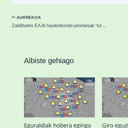
AURREKOA
Zaldibarko EAJk hauteskunde-promesak “ez betetzea” leporatu dio EH Bilduri
Albiste gehiago
Eguraldiak hobera egingo
Giro eguz