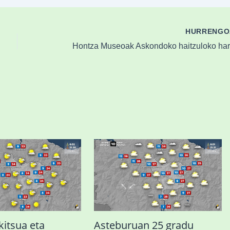
HURRENG
kitsua eta
Asteburuan 25 gradu