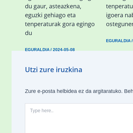
du gaur, asteazkena,
tenperat
eguzki gehiago eta
igoera n
tenperaturak gora egingo
ostegune
du
EGURALDIA
EGURALDIA
/
2024-05-08
Utzi zure iruzkina
Zure e-posta helbidea ez da argitaratuko.
Beh
Type
here..