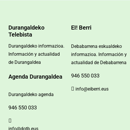
Durangaldeko
EI! Berri
Telebista
Durangaldeko informazioa.
Debabarrena eskualdeko
Información y actualidad
informazioa. Información y
de Durangaldea
actualidad de Debabarrena
946 550 033
Agenda Durangaldea
info@eiberri.eus
Durangaldeko agenda
946 550 033
info@dotb.eus