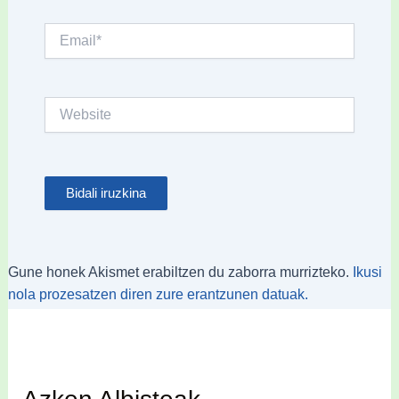
Email*
Website
Gune honek Akismet erabiltzen du zaborra murrizteko.
Ikusi
nola prozesatzen diren zure erantzunen datuak.