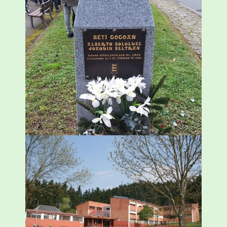
«Azkenengo 40 urteetan Zaldibar jo zuen
ingurumen-hondamendirik larriena»
ESKUALDEA
,
ZALDIBAR
/
2024-02-06
Amorebietak eta Eusko Jaurlaritzak