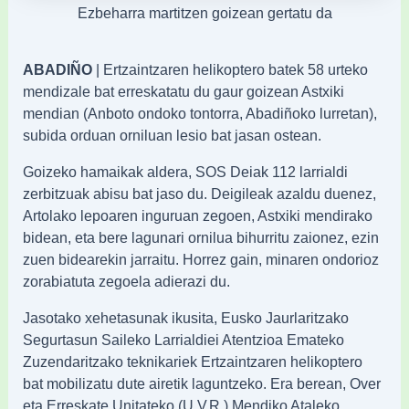
Ezbeharra martitzen goizean gertatu da
ABADIÑO
| Ertzaintzaren helikoptero batek 58 urteko
mendizale bat erreskatatu du gaur goizean Astxiki
mendian (Anboto ondoko tontorra, Abadiñoko lurretan),
subida orduan orniluan lesio bat jasan ostean.
Goizeko hamaikak aldera, SOS Deiak 112 larrialdi
zerbitzuak abisu bat jaso du. Deigileak azaldu duenez,
Artolako lepoaren inguruan zegoen, Astxiki mendirako
bidean, eta bere lagunari ornilua bihurritu zaionez, ezin
zuen bidearekin jarraitu. Horrez gain, minaren ondorioz
zorabiatuta zegoela adierazi du.
Jasotako xehetasunak ikusita, Eusko Jaurlaritzako
Segurtasun Saileko Larrialdiei Atentzioa Emateko
Zuzendaritzako teknikariek Ertzaintzaren helikoptero
bat mobilizatu dute airetik laguntzeko. Era berean, Over
eta Erreskate Unitateko (U.V.R.) Mendiko Ataleko