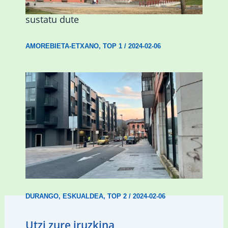
Urritxen institutu berri bat eraikitzea
sustatu dute
AMOREBIETA-ETXANO
,
TOP 1
/
2024-02-06
Udal etxebizitza tasatuei buruzko lehen
ordenantza izango du Durangok
DURANGO
,
ESKUALDEA
,
TOP 2
/
2024-02-06
Utzi zure iruzkina