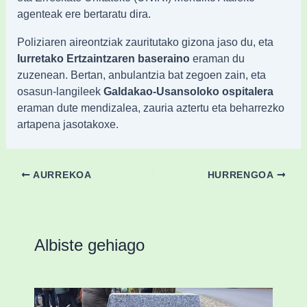
agenteak ere bertaratu dira.
Poliziaren aireontziak zauritutako gizona jaso du, eta
Iurretako Ertzaintzaren baseraino
eraman du
zuzenean. Bertan, anbulantzia bat zegoen zain, eta
osasun-langileek
Galdakao-Usansoloko ospitalera
eraman dute mendizalea, zauria aztertu eta beharrezko
artapena jasotakoxe.
AURREKOA
HURRENGOA
Albiste gehiago