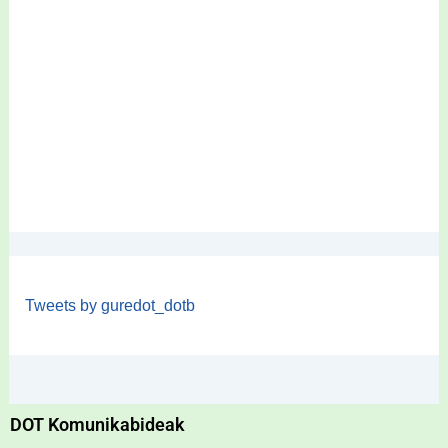
Tweets by guredot_dotb
DOT Komunikabideak