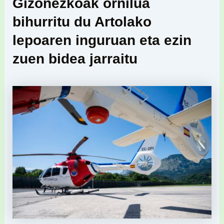
Gizonezkoak ornilua
bihurritu du Artolako
lepoaren inguruan eta ezin
zuen bidea jarraitu