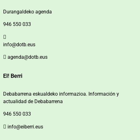
Durangaldeko agenda
946 550 033
info@dotb.eus
agenda@dotb.eus
EI! Berri
Debabarrena eskualdeko informazioa. Información y
actualidad de Debabarrena
946 550 033
info@eiberri.eus