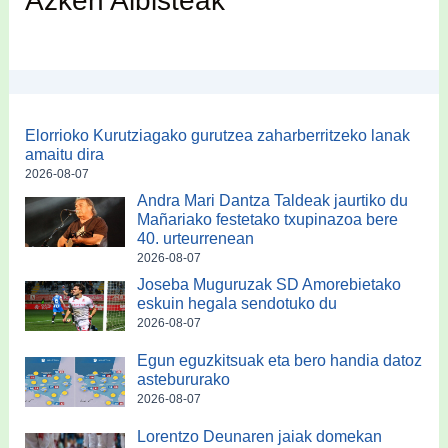
Azken Albisteak
Elorrioko Kurutziagako gurutzea zaharberritzeko lanak
amaitu dira
2026-08-07
Andra Mari Dantza Taldeak jaurtiko du
Mañariako festetako txupinazoa bere
40. urteurrenean
2026-08-07
Joseba Muguruzak SD Amorebietako
eskuin hegala sendotuko du
2026-08-07
Egun eguzkitsuak eta bero handia datoz
astebururako
2026-08-07
Lorentzo Deunaren jaiak domekan