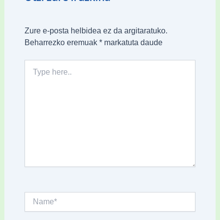
Zure e-posta helbidea ez da argitaratuko.
Beharrezko eremuak
*
markatuta daude
Type
here..
Name*