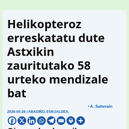
Helikopteroz
erreskatatu dute
Astxikin
zauritutako 58
urteko mendizale
bat
• A. Salterain
2026-05-26
/
ABADIÑO
,
ESKUALDEA
,