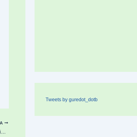
Tweets by guredot_dotb
OA
“Hauxe da dagoena”: Zornotzako geltokiko igogailuaren utzikeria salatu dute