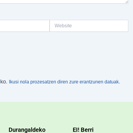
Website
eko.
Ikusi nola prozesatzen diren zure erantzunen datuak.
Durangaldeko
EI! Berri