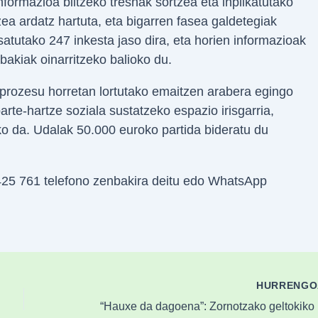
nformazioa biltzeko tresnak sortzea eta inplikatutako
zea ardatz hartuta, eta bigarren fasea galdetegiak
satutako 247 inkesta jaso dira, eta horien informazioak
bakiak oinarritzeko balioko du.
-prozesu horretan lortutako emaitzen arabera egingo
rte-hartze soziala sustatzeko espazio irisgarria,
ko da. Udalak 50.000 euroko partida bideratu du
425 761 telefono zenbakira deitu edo WhatsApp
HURRENG