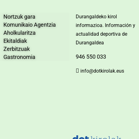
Nortzuk gara
Durangaldeko kirol
Komunikaio Agentzia
informazioa. Información y
Aholkularitza
actualidad deportiva de
Ekitaldiak
Durangaldea
Zerbitzuak
946 550 033
Gastronomia
info@dotkirolak.eus