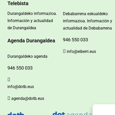
Telebista
Durangaldeko informazioa.
Debabarrena eskualdeko
Información y actualidad
informazioa. Información y
de Durangaldea
actualidad de Debabarrena
946 550 033
Agenda Durangaldea
info@eiberri.eus
Durangaldeko agenda
946 550 033
info@dotb.eus
agenda@dotb.eus