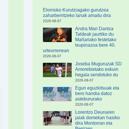
Elorrioko Kurutziagako gurutzea
zaharberritzeko lanak amaitu dira
2026-08-07
Andra Mari Dantza
Taldeak jaurtiko du
Mañariako festetako
txupinazoa bere 40.
urteurrenean
2026-08-07
Joseba Muguruzak SD
Amorebietako eskuin
hegala sendotuko du
2026-08-07
Egun eguzkitsuak eta
bero handia datoz
astebururako
2026-08-07
Lorentzo Deunaren
jaiak domekan hasiko
dira Montorran eta
Berrizen