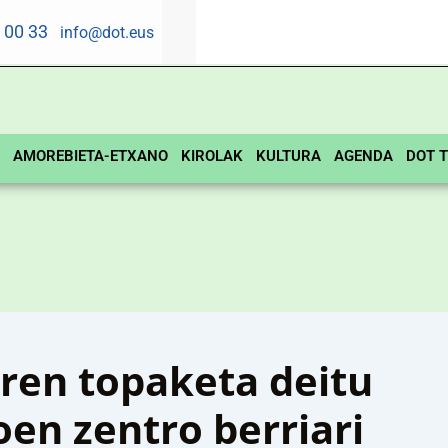
5 00 33
info@dot.eus
AMOREBIETA-ETXANO
KIROLAK
KULTURA
AGENDA
DOT T
ren topaketa deitu
en zentro berriari