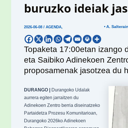
buruzko ideiak ja
• A. Salterai
2026-06-08
/
AGENDA
,
Topaketa 17:00etan izango d
eta Saibiko Adinekoen Zentro 
proposamenak jasotzea du h
DURANGO |
Durangoko Udalak
aurrera egiten jarraitzen du
Adinekoen Zentro berria diseinatzeko
Partaidetza Prozesu Komunitarioan,
Durangoko 2026ko Adinekoen