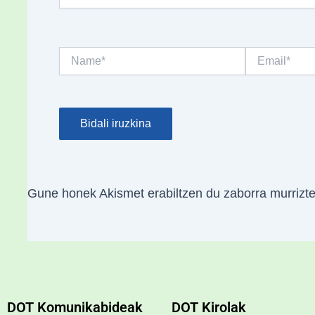
Name*
Email*
Gune honek Akismet erabiltzen du zaborra murrizt
DOT Komunikabideak
DOT Kirolak