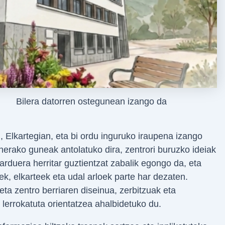
Bilera datorren ostegunean izango da
 Elkartegian, eta bi ordu inguruko iraupena izango
anerako guneak antolatuko dira, zentrori buruzko ideiak
duera herritar guztientzat zabalik egongo da, eta
eek, elkarteek eta udal arloek parte har dezaten.
ta zentro berriaren diseinua, zerbitzuak eta
lerrokatuta orientatzea ahalbidetuko du.