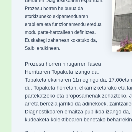
Beharren Diagnostikoaren esparruan.
Prozesu horren helburua da
etorkizuneko ekipamenduaren
erabilera eta funtzionamendu eredua
modu parte-hartzailean definitzea.
Euskaltegi zaharrean kokatuko da,
Saibi eraikinean.
Prozesu horren hirugarren fasea
Herritarren Topaketa izango da.
Topaketa ekainaren 11n egingo da, 17:00etan,
du. Topaketa horretan, elkarrizketarako eta l
partekatzeko eta proposamenak zehazteko. Jar
arreta berezia jarriko da adinekoek, zaintzail
Diagnostikoaren emaitza publikoa izango da, e
kudeaketa kolektiboaren benetako beharrekin 