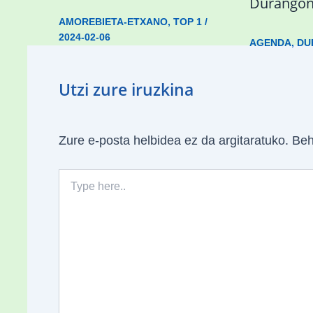
Durango
AMOREBIETA-ETXANO
,
TOP 1
/
2024-02-06
AGENDA
,
DU
Utzi zure iruzkina
Zure e-posta helbidea ez da argitaratuko.
Beh
Type
here..