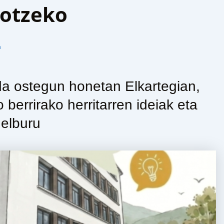
sotzeko
n
a ostegun honetan Elkartegian,
berrirako herritarren ideiak eta
elburu