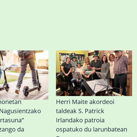
honetan
Herri Maite akordeoi
 Nagusientzako
taldeak S. Patrick
rtasuna”
Irlandako patroia
izango da
ospatuko du larunbatean