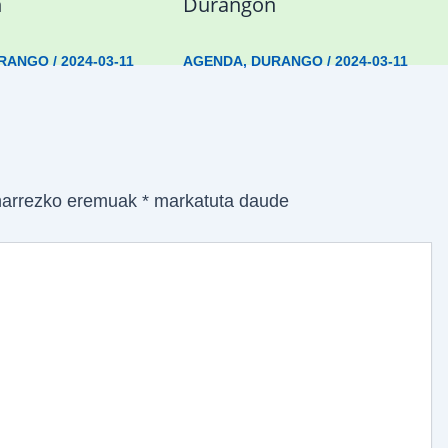
n
Durangon
RANGO
/
2024-03-11
AGENDA
,
DURANGO
/
2024-03-11
arrezko eremuak
*
markatuta daude