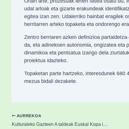
Orain arte, prozesuak lehen fasea osatu du, i
udal arloak eta gizarte erakundeak identifikat
egitea izan zen. Udalerriko hainbat eragilek o
herritarren arteko topaketa eta ondorengo era
Zentro berriaren azken definizioa partaidetza
da, eta adinekoen autonomia, ongizatea eta pa
dinamikoa eta pentsatua izango dela ziurtatu
proiektua idazteko.
Topaketan parte hartzeko, interesdunek 680 
mezua bidali dezakete.
AURREKOA
Kulturaleko Gazteen A taldeak Euskal Kopa irabazi du Athletic B-ri irabazi ondoren