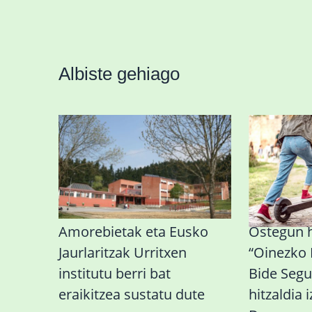
Albiste gehiago
Amorebietak eta Eusko
Ostegun 
Jaurlaritzak Urritxen
“Oinezko
institutu berri bat
Bide Segu
eraikitzea sustatu dute
hitzaldia 